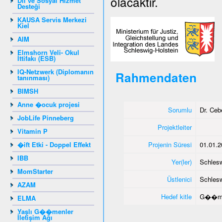
olacaktır.
Dil ve Sosyal Hizmet
Desteği
KAUSA Servis Merkezi
Kiel
AIM
Elmshorn Veli- Okul
İttifakı (ESB)
IQ-Netzwerk (Diplomanın
Rahmendaten
tanınması)
BIMSH
Anne �ocuk projesi
Sorumlu
Dr. Ce
JobLife Pinneberg
Projektleiter
Vitamin P
�ift Etki - Doppel Effekt
Projenin Süresi
01.01.2
IBB
Yer(ler)
Schlesw
MomStarter
Üstlenici
Schlesw
AZAM
Hedef kitle
G��me
ELMA
Yaşlı G��menler
İletişim Ağı