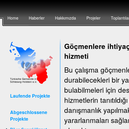
Home
Haberler
Hakkımızda
Projeler
Toplantıla
Göçmenlere ihtiyaç
hizmeti
Bu çalışma göçmenler
durabilecekleri bir 
bulabilmeleri için d
Laufende Projekte
hizmetlerin tanıtıldığ
danışmanlık yapılma
Abgeschlossene
yararlanmaları sağla
Projekte