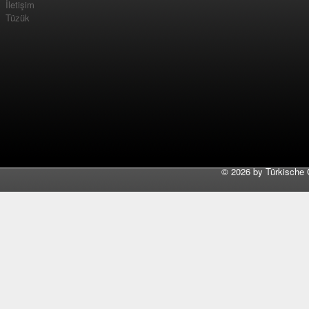
İletişim
Tüzük
©
2026 by Türkische 