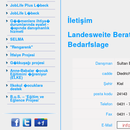
JobLife Plus L�beck
JobLife L�beck
İletişim
G��menlere ihtiya�
durumlarında eyalet -
�apında danışmanlık
hizmeti
Landesweite Berat
SELMA
Bedarfslage
"Rengarenk"
İtfaiye Projesi
G�kkuşağı projesi
Danışman
Sultan 
Anne-Babalar �ocuk
cadde
Diedrich
Eğitimini �ğreniyor
(ELKE)
Şehir
Kiel
Ilkokul �ocuklara
destek
posta kodu
24143
B.u.S. – ‘Eğitim ve
Eğlence Projesi’
Telefon
0431 - 
Fax
0431 - 
E-Mail