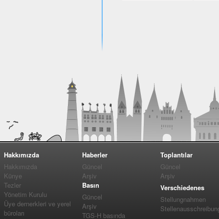
Hakkımızda
Haberler
Toplantılar
Hakkımızda
Güncel
Güncel
Künye
Arşiv
Arşiv
Tezler
Basın
Verschiedenes
Yönetim Kurulu
Güncel
Stellungnahmen
Üye dernerkleri ve yerel
Arşiv
Stellenausschreibun
büroları
TGS-H basında