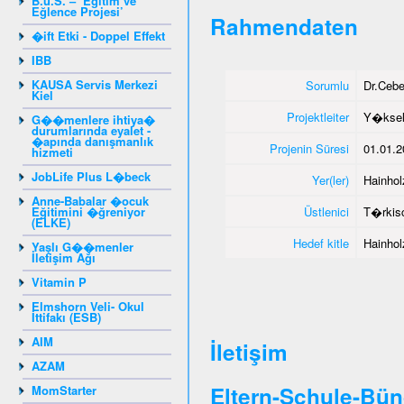
B.u.S. – ‘Eğitim ve
Eğlence Projesi’
Rahmendaten
�ift Etki - Doppel Effekt
IBB
KAUSA Servis Merkezi
Sorumlu
Dr.Ceb
Kiel
Projektleiter
Y�ksel
G��menlere ihtiya�
durumlarında eyalet -
�apında danışmanlık
Projenin Süresi
01.01.2
hizmeti
JobLife Plus L�beck
Yer(ler)
Hainhol
Anne-Babalar �ocuk
Eğitimini �ğreniyor
Üstlenici
T�rkisc
(ELKE)
Hedef kitle
Hainhol
Yaşlı G��menler
İletişim Ağı
Vitamin P
Elmshorn Veli- Okul
İttifakı (ESB)
AIM
İletişim
AZAM
Eltern-Schule-Bün
MomStarter