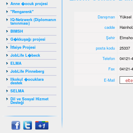
Anne �ocuk projesi
"Rengarenk"
Danışman
Yüksel 
IQ-Netzwerk (Diplomanın
tanınması)
cadde
Hainho
BIMSH
Şehir
Elmsho
G�kkuşağı projesi
İtfaiye Projesi
posta kodu
25337
JobLife L�beck
Telefon
04121-4
ELMA
Fax
04121-4
JobLife Pinneberg
Ilkokul �ocuklara
E-Mail
destek
SELMA
Dil ve Sosyal Hizmet
Desteği