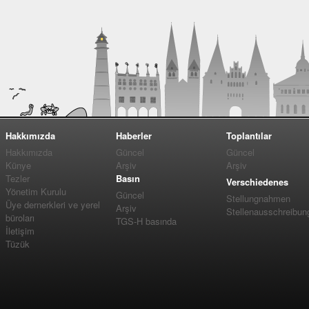
Hakkımızda
Haberler
Toplantılar
Hakkımızda
Güncel
Güncel
Künye
Arşiv
Arşiv
Tezler
Basın
Verschiedenes
Yönetim Kurulu
Güncel
Stellungnahmen
Üye dernerkleri ve yerel
Arşiv
Stellenausschreibun
büroları
TGS-H basında
İletişim
Tüzük