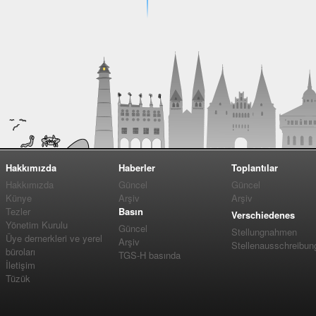
Hakkımızda
Haberler
Toplantılar
Hakkımızda
Güncel
Güncel
Künye
Arşiv
Arşiv
Tezler
Basın
Verschiedenes
Yönetim Kurulu
Güncel
Stellungnahmen
Üye dernerkleri ve yerel
Arşiv
Stellenausschreibun
büroları
TGS-H basında
İletişim
Tüzük