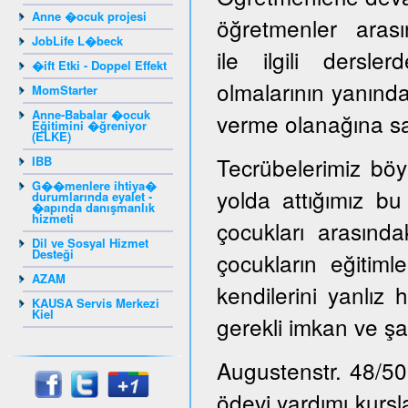
Anne �ocuk projesi
öğretmenler arasın
JobLife L�beck
ile ilgili dersl
�ift Etki - Doppel Effekt
olmalarının yanınd
MomStarter
Anne-Babalar �ocuk
verme olanağına sah
Eğitimini �ğreniyor
(ELKE)
Tecrübelerimiz böy
IBB
G��menlere ihtiya�
yolda attığımız bu
durumlarında eyalet -
�apında danışmanlık
hizmeti
çocukları arasınd
Dil ve Sosyal Hizmet
Desteği
çocukların eğitiml
AZAM
kendilerini yanlız 
KAUSA Servis Merkezi
Kiel
gerekli imkan ve şa
Augustenstr. 48/50
ödevi yardımı kursl