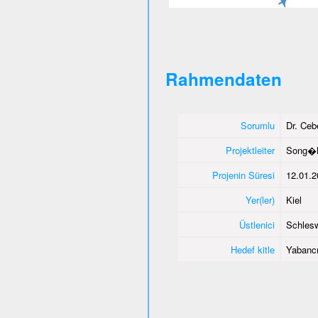
Rahmendaten
Sorumlu
Dr. Ce
Projektleiter
Song�l
Projenin Süresi
12.01.2
Yer(ler)
Kiel
Üstlenici
Schlesw
Hedef kitle
Yabancı 