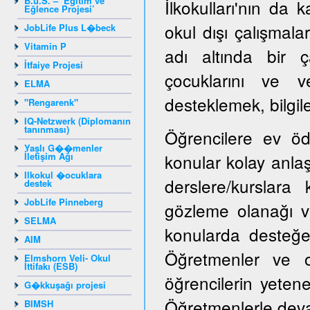
B.u.S. – ‘Eğitim ve
İlkokulları'nın da k
Eğlence Projesi’
okul dışı çalışmala
JobLife Plus L�beck
Vitamin P
adı altında bir ç
İtfaiye Projesi
çocuklarını ve ve
ELMA
desteklemek, bilgile
"Rengarenk"
IQ-Netzwerk (Diplomanın
tanınması)
Öğrencilere ev öd
Yaşlı G��menler
İletişim Ağı
konular kolay anlaşı
Ilkokul �ocuklara
derslere/kurslara
destek
JobLife Pinneberg
gözleme olanağı ve
SELMA
konularda desteğe i
AIM
Öğretmenler ve ok
Elmshorn Veli- Okul
İttifakı (ESB)
öğrencilerin yeten
G�kkuşağı projesi
Öğretmenlerle devaml
BIMSH