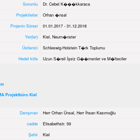
Sorumlu
Dr. Cebel K���kkaraca
Projektleiter
Orhan �nsal
Projenin Süresi
01.01.2017 - 31.12.2018
Yer(ler)
Kiel, Neum�nster
Üstlenici
Schleswig-Holstein T�rk Toplumu
Hedef kitle
Uzun S�reli İşsiz G��menler ve M�lteciler
şim
A Projektbüro Kiel
Danışman
Herr Orhan Ünsal, Herr İhsan Kasımoğlu
cadde
Elisabethstr. 59
Şehir
Kiel