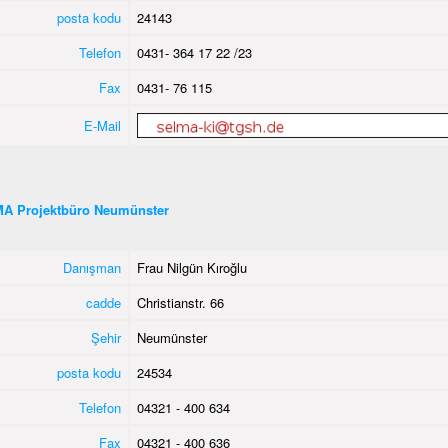
posta kodu
24143
Telefon
0431- 364 17 22 /23
Fax
0431- 76 115
E-Mail
A Projektbüro Neumünster
Danışman
Frau Nilgün Kıroğlu
cadde
Christianstr. 66
Şehir
Neumünster
posta kodu
24534
Telefon
04321 - 400 634
Fax
04321 - 400 636