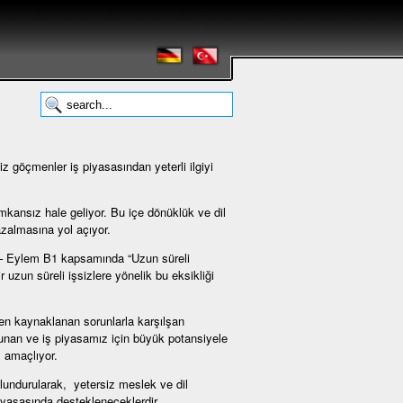
 göçmenler iş piyasasından yeterli ilgiyi
imkansız hale geliyor. Bu içe dönüklük ve dil
azalmasına yol açıyor.
 – Eylem B1 kapsamında “Uzun süreli
 uzun süreli işsizlere yönelik bu eksikliği
en kaynaklanan sorunlarla karşılşan
ulunan ve iş piyasamız için büyük potansiyele
 amaçlıyor.
ulundurularak, yetersiz meslek ve dil
 piyasasında destekleneceklerdir.