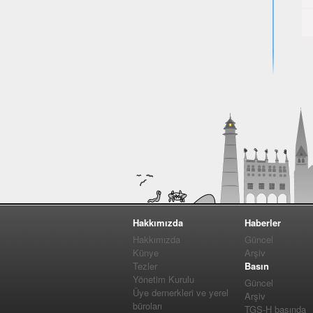
Hakkımızda
Haberler
Hakkımızda
Güncel
Künye
Arşiv
Tezler
Basın
Yönetim Kurulu
Güncel
Üye dernerkleri ve yerel
Arşiv
büroları
TGS-H basında