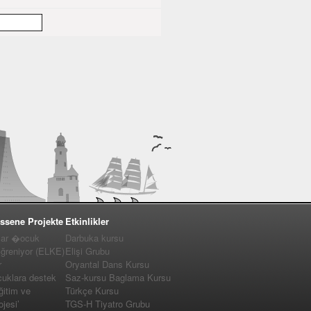
ssene Projekte
Etkinlikler
lar �ocuk
Darbuka kursu
�ğreniyor (ELKE)
Elişi Grubu
r
Oryantal Dans Kursu
cuklara destek
Saz-kursu Baglama Kursu
ğitim ve
Türkçe Kursu
jesi’
TGS-H Tiyatro Grubu