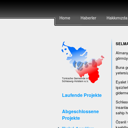
Home
Haberler
Hakkımızda
SELM
Almanya
görmüy
Buna gö
yetersi
Eyalet 
işsizle
giderme
Laufende Projekte
Schlesw
insanla
Abgeschlossene
sahip h
Projekte
Özenli 
kaabili