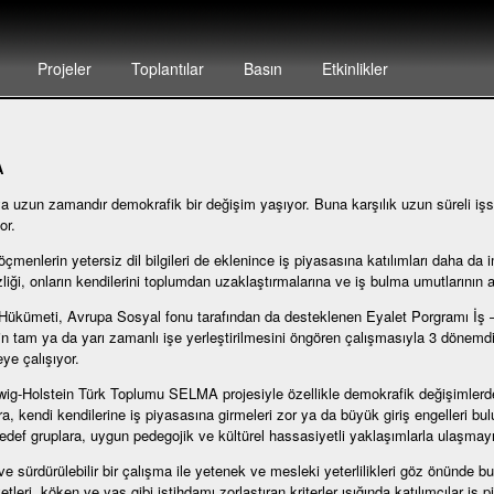
Projeler
Toplantılar
Basın
Etkinlikler
A
 uzun zamandır demokrafik bir değişim yaşıyor. Buna karşılık uzun süreli işsiz
or.
çmenlerin yetersiz dil bilgileri de eklenince iş piyasasına katılımları daha da 
zliği, onların kendilerini toplumdan uzaklaştırmalarına ve iş bulma umutlarının 
Hükümeti, Avrupa Sosyal fonu tarafından da desteklenen Eyalet Porgramı İş
rin tam ya da yarı zamanlı işe yerleştirilmesini öngören çalışmasıyla 3 dönemdir
ye çalışıyor.
ig-Holstein Türk Toplumu SELMA projesiyle özellikle demokrafik değişimlerd
ra, kendi kendilerine iş piyasasına girmeleri zor ya da büyük giriş engelleri b
edef gruplara, uygun pedegojik ve kültürel hassasiyetli yaklaşımlarla ulaşmayı
ve sürdürülebilir bir çalışma ile yetenek ve mesleki yeterlilikleri göz önünde b
yetleri, köken ve yaş gibi istihdamı zorlaştıran kriterler ışığında katılımcılar iş