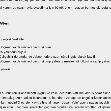
ci kurum bu çalışmayla eyaletimiz için büyük önem taşıyan bu mesleki potansiye
itlesi
rojesi özellikle
Göçmen ya da mülteci geçmişi olan
25 yaşından büyük
Çalışabilir durumda ve Jobcenterlere uzun süreli işsiz olarak kayıtlı
Göçmen ya da mülteci geçmişi olup yetersiz mesleki dil bilgisine sahip yahut
 yöneliktir.
n sürdürülebilir ana hedefi uygun ve kalıcı destekle katılımcıların iş piyasasına
 alınarak çözüm yolları bulunacaktır. İstihdamı zorlaştıran engeller kaldırılac
ıların geçirdiği evreler kayıt altına alınarak “Başarı Yolu” adıyla paylaşılacaktır
tişim ağını (Göçmen işverenler, göçmen örgütleri ve işveren örgütleri) oluşturan g