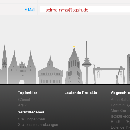
E-Mail
Toplantılar
Laufende Projekte
Abgeschlo
Güncel
Anne-Baba
Arşiv
Eğitimini 
MomStarte
Verschiedenes
Ilkokul �o
Stellungnahmen
B.u.S. – ‘E
Stellenausschreibungen
Eğlence Pro