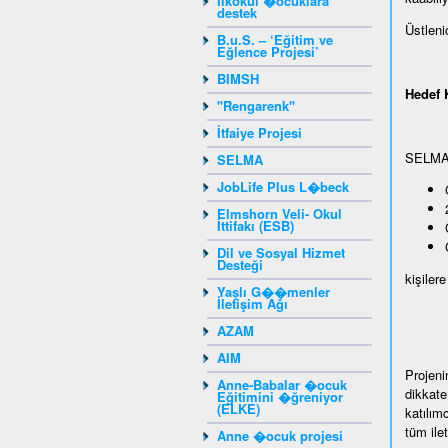
Ilkokul �ocuklara
destek
Üstleni
B.u.S. – ‘Eğitim ve
Eğlence Projesi’
BIMSH
Hedef K
"Rengarenk"
İtfaiye Projesi
SELMA p
SELMA
JobLife Plus L�beck
Elmshorn Veli- Okul
İttifakı (ESB)
Dil ve Sosyal Hizmet
Desteği
kişilere
Yaşlı G��menler
İletişim Ağı
AZAM
AIM
Projeni
Anne-Babalar �ocuk
dikkate
Eğitimini �ğreniyor
(ELKE)
katılımc
tüm ile
Anne �ocuk projesi