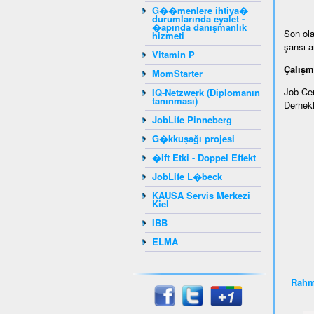
G��menlere ihtiya�
durumlarında eyalet -
�apında danışmanlık
Son ola
hizmeti
şansı ar
Vitamin P
Çalışm
MomStarter
Job Cen
IQ-Netzwerk (Diplomanın
tanınması)
Dernekl
JobLife Pinneberg
G�kkuşağı projesi
�ift Etki - Doppel Effekt
JobLife L�beck
KAUSA Servis Merkezi
Kiel
IBB
ELMA
Rahm