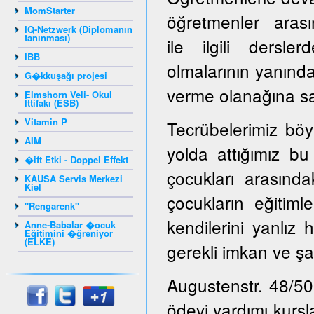
MomStarter
öğretmenler arasın
IQ-Netzwerk (Diplomanın
tanınması)
ile ilgili dersl
IBB
olmalarının yanınd
G�kkuşağı projesi
verme olanağına sah
Elmshorn Veli- Okul
İttifakı (ESB)
Vitamin P
Tecrübelerimiz böy
AIM
yolda attığımız bu
�ift Etki - Doppel Effekt
çocukları arasınd
KAUSA Servis Merkezi
Kiel
çocukların eğitiml
"Rengarenk"
kendilerini yanlız 
Anne-Babalar �ocuk
Eğitimini �ğreniyor
(ELKE)
gerekli imkan ve şa
Augustenstr. 48/50
ödevi yardımı kursl