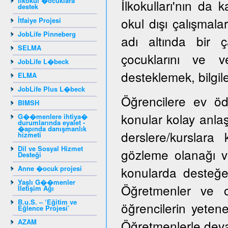
Ilkokul �ocuklara
İlkokulları'nın da k
destek
okul dışı çalışmala
İtfaiye Projesi
JobLife Pinneberg
adı altında bir ç
SELMA
çocuklarını ve ve
JobLife L�beck
desteklemek, bilgile
ELMA
JobLife Plus L�beck
Öğrencilere ev öd
BIMSH
konular kolay anlaşı
G��menlere ihtiya�
durumlarında eyalet -
�apında danışmanlık
derslere/kurslara
hizmeti
Dil ve Sosyal Hizmet
gözleme olanağı ve
Desteği
Anne �ocuk projesi
konularda desteğe i
Yaşlı G��menler
Öğretmenler ve ok
İletişim Ağı
B.u.S. – ‘Eğitim ve
öğrencilerin yeten
Eğlence Projesi’
AZAM
Öğretmenlerle devaml