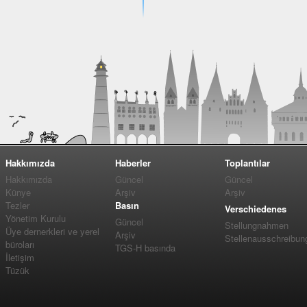
Hakkımızda
Haberler
Toplantılar
Hakkımızda
Güncel
Güncel
Künye
Arşiv
Arşiv
Tezler
Basın
Verschiedenes
Yönetim Kurulu
Güncel
Stellungnahmen
Üye dernerkleri ve yerel
Arşiv
Stellenausschreibun
büroları
TGS-H basında
İletişim
Tüzük