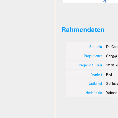
Rahmendaten
Sorumlu
Dr. Ce
Projektleiter
Song�l
Projenin Süresi
12.01.2
Yer(ler)
Kiel
Üstlenici
Schlesw
Hedef kitle
Yabancı 