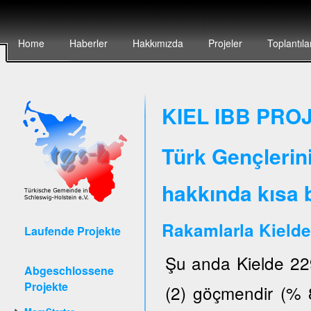
Home
Haberler
Hakkımızda
Projeler
Toplantıla
KIEL IBB PROJ
Türk Gençlerin
hakkında kısa b
Rakamlarla Kielde
Laufende Projekte
Şu anda Kielde 22
Abgeschlossene
Projekte
(2) göçmendir (% 8