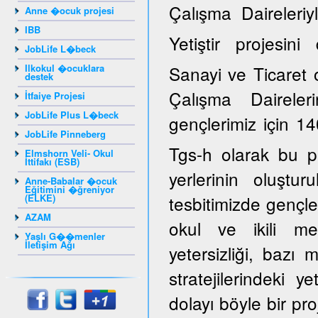
Çalışma Daireleriy
Anne �ocuk projesi
IBB
Yetiştir projesi
JobLife L�beck
Ilkokul �ocuklara
Sanayi ve Ticaret 
destek
Çalışma Daireler
İtfaiye Projesi
JobLife Plus L�beck
gençlerimiz için 14
JobLife Pinneberg
Tgs-h olarak bu p
Elmshorn Veli- Okul
İttifakı (ESB)
yerlerinin oluştur
Anne-Babalar �ocuk
Eğitimini �ğreniyor
(ELKE)
tesbitimizde gençle
AZAM
okul ve ikili mes
Yaşlı G��menler
İletişim Ağı
yetersizliği, bazı
stratejilerindeki y
dolayı böyle bir pro