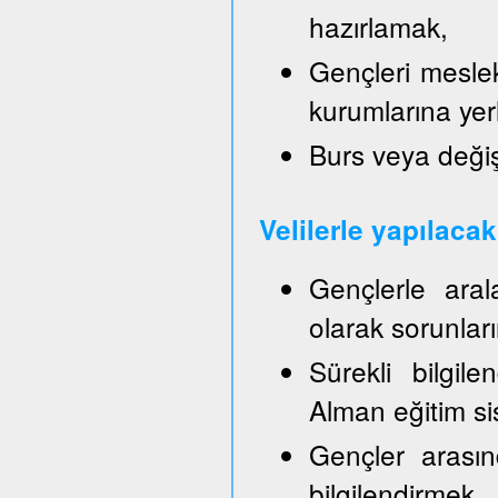
hazırlamak,
Gençleri mesle
kurumlarına yer
Burs veya değiş
Velilerle yapılaca
Gençlerle aral
olarak sorunla
Sürekli bilgil
Alman eğitim sis
Gençler arasın
bilgilendirmek,