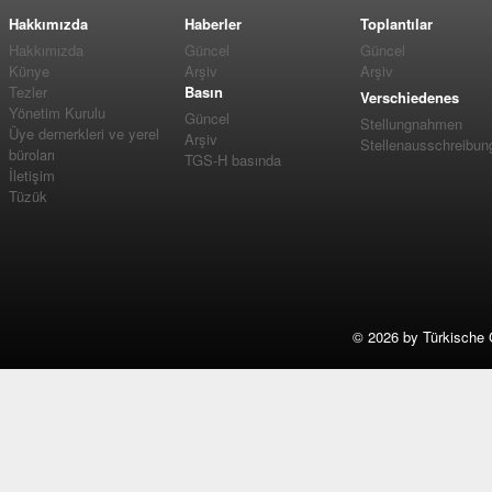
Hakkımızda
Haberler
Toplantılar
Hakkımızda
Güncel
Güncel
Künye
Arşiv
Arşiv
Tezler
Basın
Verschiedenes
Yönetim Kurulu
Güncel
Stellungnahmen
Üye dernerkleri ve yerel
Arşiv
Stellenausschreibun
büroları
TGS-H basında
İletişim
Tüzük
©
2026 by Türkische 