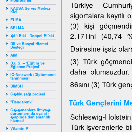
MomStarter
Türkiye Cumhuriy
KAUSA Servis Merkezi
Kiel
sigortalara kayıtlı
ELMA
(3) kişi göçmendi
SELMA
2.171ini (40,74 
�ift Etki - Doppel Effekt
Dil ve Sosyal Hizmet
Dairesine işsiz ola
Desteği
AIM
(3) Türk göçmendir
B.u.S. – ‘Eğitim ve
Eğlence Projesi’
daha olumsuzdur. K
IQ-Netzwerk (Diplomanın
tanınması)
86sını (3) Türk gen
BIMSH
G�kkuşağı projesi
Türk Gençlerini Me
"Rengarenk"
G��menlere ihtiya�
durumlarında eyalet -
Schleswig-Holstein 
�apında danışmanlık
hizmeti
Türk işverenlerle b
Vitamin P