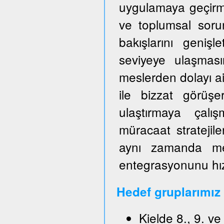
uygulamaya geçirm
ve toplumsal sorun
bakışlarını genişl
seviyeye ulaşmas
meslerden dolayı ai
ile bizzat görüşe
ulaştırmaya çalışm
müracaat stratejile
aynı zamanda mes
entegrasyonunu hızl
Hedef gruplarımız
Kielde 8., 9. v