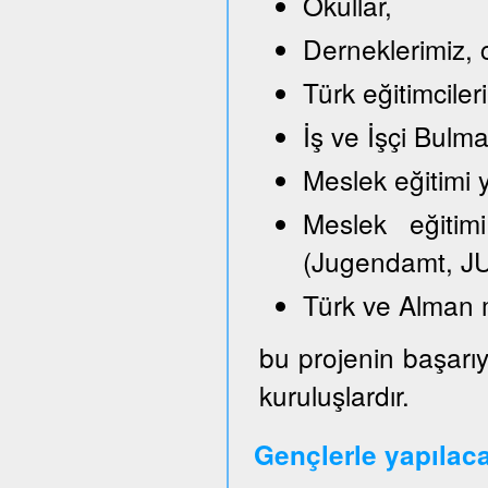
Okullar,
Derneklerimiz, c
Türk eğitimciler
İş ve İşçi Bulm
Meslek eğitimi y
Meslek eğitimi
(Jugendamt, JU
Türk ve Alman 
bu projenin başarıy
kuruluşlardır.
Gençlerle yapılac