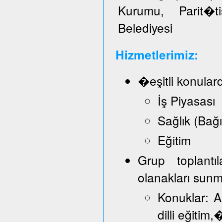
Kurumu, Parit�t
Belediyesi
Hizmetlerimiz:
�eşitli konular
İş Piyasası
Sağlık (Bağ
Eğitim
Grup toplantı
olanakları sun
Konuklar: A
dilli eğitim