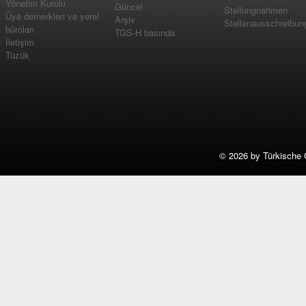
Yönetim Kurulu
Güncel
Stellungnahmen
Üye dernerkleri ve yerel
Arşiv
Stellenausschreibun
büroları
TGS-H basında
İletişim
Tüzük
©
2026 by Türkische 