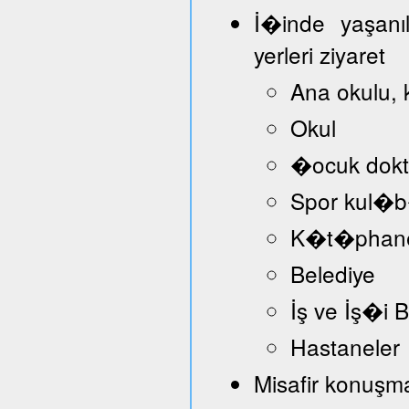
İ�inde yaşanı
yerleri ziyaret
Ana okulu, 
Okul
�ocuk dokt
Spor kul�
K�t�phan
Belediye
İş ve İş�i
Hastaneler
Misafir konuşmac