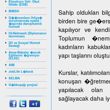
Elmshorn Veli- Okul
İttifakı (ESB)
Sahip oldukları bil
BIMSH
G��menlere ihtiya�
birden bire ge�er
durumlarında eyalet -
�apında danışmanlık
hizmeti
kapılıyor ve kendil
IQ-Netzwerk (Diplomanın
tanınması)
Toplumun �nem
Dil ve Sosyal Hizmet
kadınların kabuk
Desteği
Anne-Babalar �ocuk
yapı taşlarını oluş
Eğitimini �ğreniyor
(ELKE)
AIM
Kurslar, katılımcıla
JobLife L�beck
SELMA
konuşan �ğretmenle
G�kkuşağı projesi
yapılacak olan k
sağlayacak daha iyi 