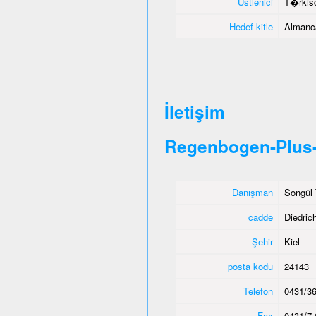
Üstlenici
T�rkisc
Hedef kitle
Almanca
İletişim
Regenbogen-Plus-
Danışman
Songül 
cadde
Diedric
Şehir
Kiel
posta kodu
24143
Telefon
0431/36
Fax
0431/7 