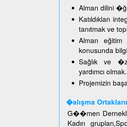
Alman dilini �
Katıldıkları in
tanıtmak ve top
Alman eğitim 
konusunda bilg
Sağlık ve �ze
yardımcı olmak.
Projemizin başar
�alışma Ortakları
G��men Dernekler
Kadın grupları,S