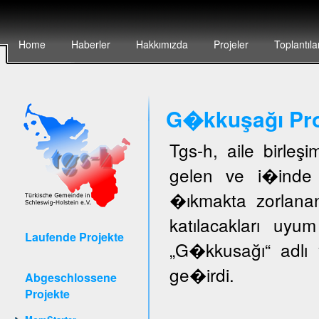
Home
Haberler
Hakkımızda
Projeler
Toplantıla
G�kkuşağı Pro
Tgs-h, aile birleş
gelen ve i�inde 
�ıkmakta zorlanan
katılacakları uyu
Laufende Projekte
„G�kkusağı“ adlı 
ge�irdi.
Abgeschlossene
Projekte