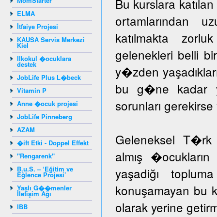
Bu kurslara katıla
MomStarter
ELMA
ortamlarından u
İtfaiye Projesi
katılmakta zorlu
KAUSA Servis Merkezi
Kiel
gelenekleri belli b
Ilkokul �ocuklara
destek
y�zden yaşadıklar
JobLife Plus L�beck
bu g�ne kadar yar
Vitamin P
sorunları gerekir
Anne �ocuk projesi
JobLife Pinneberg
AZAM
Geleneksel T�rk 
�ift Etki - Doppel Effekt
almış �ocukların 
"Rengarenk"
B.u.S. – ‘Eğitim ve
yaşadiğı toplum
Eğlence Projesi’
konuşamayan bu ka
Yaşlı G��menler
İletişim Ağı
olarak yerine getir
IBB