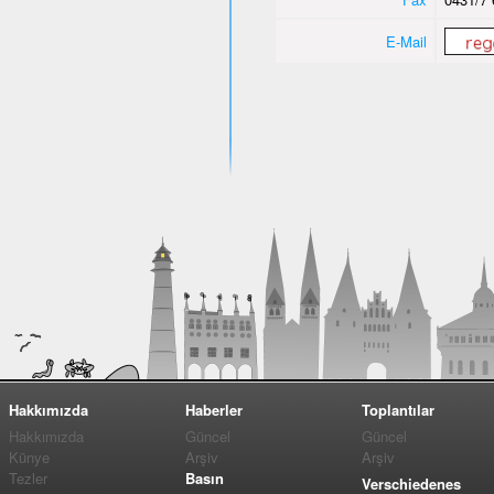
E-Mail
Hakkımızda
Haberler
Toplantılar
Hakkımızda
Güncel
Güncel
Künye
Arşiv
Arşiv
Tezler
Basın
Verschiedenes