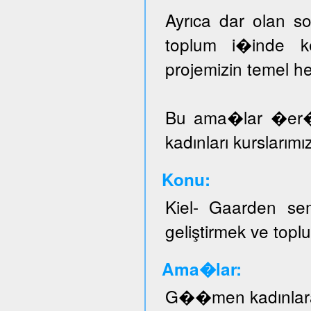
Ayrıca dar olan sos
toplum i�inde ke
projemizin temel he
Bu ama�lar �er
kadınları kurslarımı
Konu:
Kiel- Gaarden se
geliştirmek ve topl
Ama�lar:
G��men kadınlar