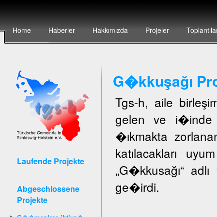
Home
Haberler
Hakkımızda
Projeler
Toplantıla
G�kkuşağı Pro
Tgs-h, aile birleş
gelen ve i�inde 
�ıkmakta zorlanan
katılacakları uyu
Laufende Projekte
„G�kkusağı“ adlı 
ge�irdi.
Abgeschlossene
Projekte