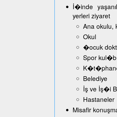
İ�inde yaşanı
yerleri ziyaret
Ana okulu, 
Okul
�ocuk dokt
Spor kul�
K�t�phan
Belediye
İş ve İş�i
Hastaneler
Misafir konuşmac