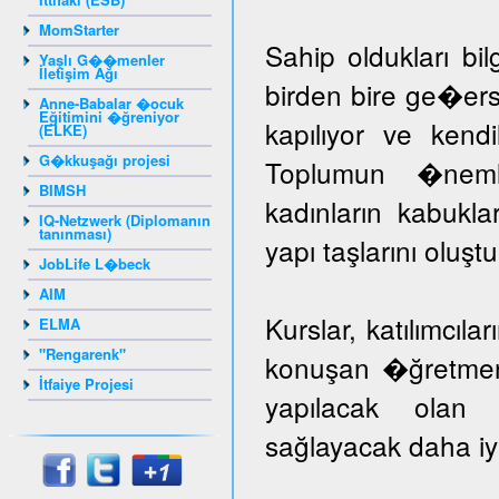
MomStarter
Sahip oldukları bil
Yaşlı G��menler
İletişim Ağı
birden bire ge�er
Anne-Babalar �ocuk
Eğitimini �ğreniyor
kapılıyor ve kendil
(ELKE)
G�kkuşağı projesi
Toplumun �nem
BIMSH
kadınların kabuk
IQ-Netzwerk (Diplomanın
tanınması)
yapı taşlarını oluş
JobLife L�beck
AIM
Kurslar, katılımcıla
ELMA
"Rengarenk"
konuşan �ğretmenle
İtfaiye Projesi
yapılacak olan k
sağlayacak daha iyi 