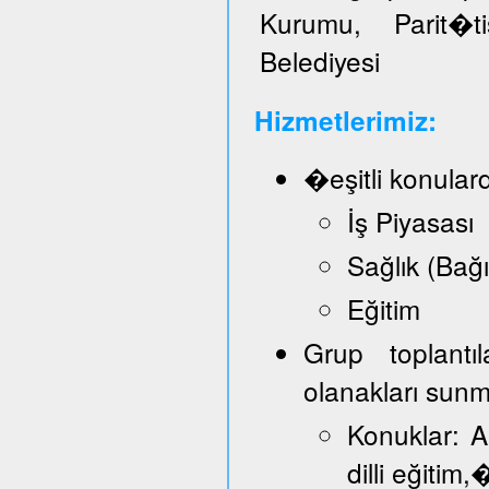
Kurumu, Parit�t
Belediyesi
Hizmetlerimiz:
�eşitli konular
İş Piyasası
Sağlık (Bağ
Eğitim
Grup toplantı
olanakları sun
Konuklar: A
dilli eğitim