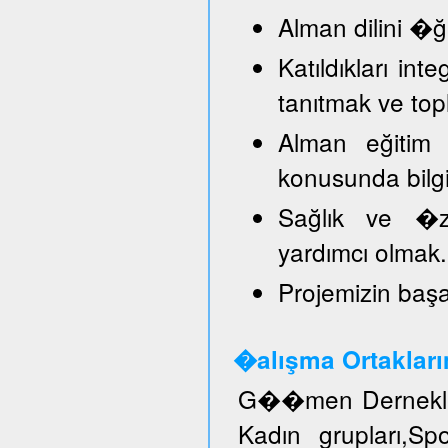
Alman dilini �
Katıldıkları in
tanıtmak ve top
Alman eğitim 
konusunda bilg
Sağlık ve �ze
yardımcı olmak.
Projemizin başar
�alışma Ortakları
G��men Dernekler
Kadın grupları,S