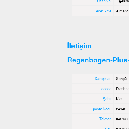
Üstlenici
T�rkisc
Hedef kitle
Almanca
İletişim
Regenbogen-Plus-
Danışman
Songül 
cadde
Diedric
Şehir
Kiel
posta kodu
24143
Telefon
0431/36
Fax
0431/7 