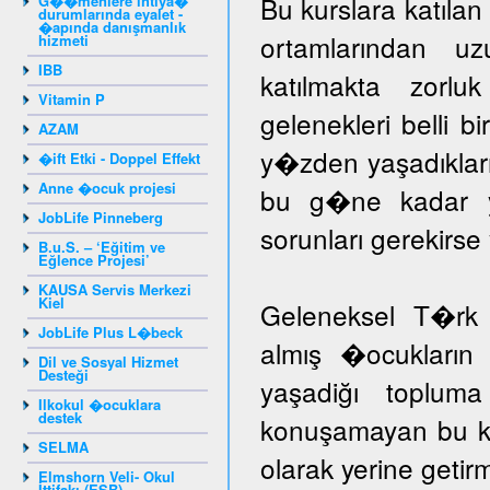
Bu kurslara katıla
G��menlere ihtiya�
durumlarında eyalet -
�apında danışmanlık
ortamlarından u
hizmeti
IBB
katılmakta zorlu
Vitamin P
gelenekleri belli b
AZAM
y�zden yaşadıklar
�ift Etki - Doppel Effekt
Anne �ocuk projesi
bu g�ne kadar yar
JobLife Pinneberg
sorunları gerekir
B.u.S. – ‘Eğitim ve
Eğlence Projesi’
KAUSA Servis Merkezi
Kiel
Geleneksel T�rk 
JobLife Plus L�beck
almış �ocukların 
Dil ve Sosyal Hizmet
Desteği
yaşadiğı toplum
Ilkokul �ocuklara
destek
konuşamayan bu ka
SELMA
olarak yerine getir
Elmshorn Veli- Okul
İttifakı (ESB)