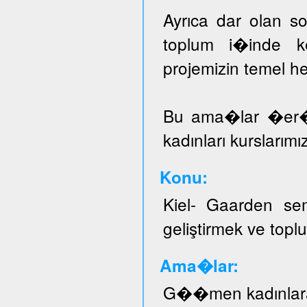
Ayrıca dar olan sos
toplum i�inde ke
projemizin temel he
Bu ama�lar �er
kadınları kurslarımı
Konu:
Kiel- Gaarden se
geliştirmek ve topl
Ama�lar:
G��men kadınlar