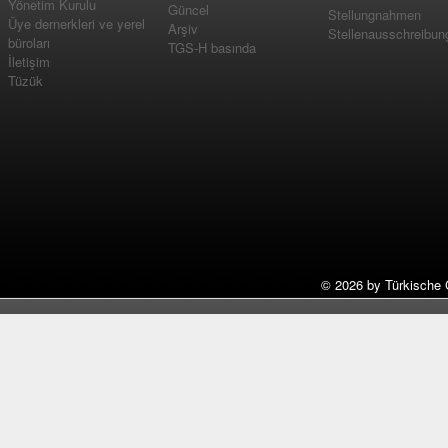
Yönetim Kurulu
Güncel
Stellungnahmen
Üye dernerkleri ve yerel
Arşiv
Stellenausschreibun
büroları
TGS-H basında
İletişim
Tüzük
©
2026 by Türkische 