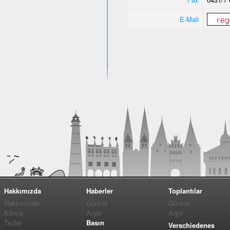
E-Mail
Hakkımızda
Haberler
Toplantılar
Hakkımızda
Güncel
Güncel
Künye
Arşiv
Arşiv
Tezler
Basın
Verschiedenes