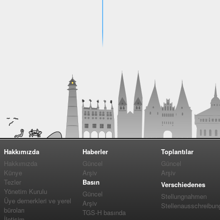
Hakkımızda
Haberler
Toplantılar
Hakkımızda
Güncel
Güncel
Künye
Arşiv
Arşiv
Tezler
Basın
Verschiedenes
Yönetim Kurulu
Güncel
Stellungnahmen
Üye dernerkleri ve yerel
Arşiv
Stellenausschreibun
büroları
TGS-H basında
İletişim