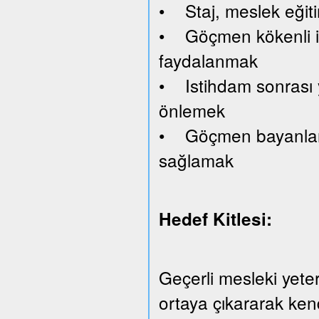
• Staj, meslek eğiti
• Göçmen kökenli işv
faydalanmak
• Istihdam sonrası y
önlemek
• Göçmen bayanlara 
sağlamak
Hedef Kitlesi:
Geçerli mesleki yeterl
ortaya çıkararak kend