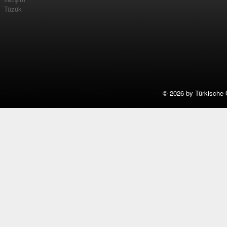
Tüzük
©
2026 by Türkische 