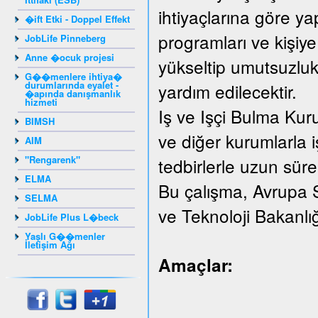
ihtiyaçlarına göre yap
�ift Etki - Doppel Effekt
programları ve kişiye
JobLife Pinneberg
Anne �ocuk projesi
yükseltip umutsuzluk
G��menlere ihtiya�
durumlarında eyalet -
yardım edilecektir.
�apında danışmanlık
hizmeti
Iş ve Işçi Bulma Kur
BIMSH
ve diğer kurumlarla iş
AIM
"Rengarenk"
tedbirlerle uzun süreli
ELMA
Bu çalışma, Avrupa 
SELMA
ve Teknoloji Bakanlı
JobLife Plus L�beck
Yaşlı G��menler
İletişim Ağı
Amaçlar: