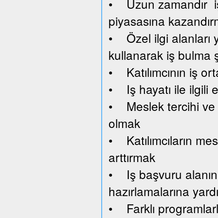
• Uzun zamandır işsi
piyasasına kazandı
• Özel ilgi alanları y
kullanarak iş bulma 
• Katılımcının iş or
• Iş hayatı ile ilgil
• Meslek tercihi ve 
olmak
• Katılımcıların mesl
arttırmak
• Iş başvuru alanını
hazırlamalarına yard
• Farklı programlar