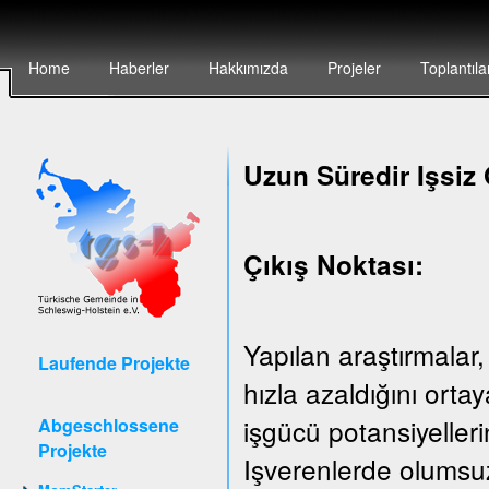
Home
Haberler
Hakkımızda
Projeler
Toplantıla
Uzun Süredir Işsiz 
Çıkış Noktası:
Yapılan araştırmalar,
Laufende Projekte
hızla azaldığını ort
işgücü potansiyeller
Abgeschlossene
Projekte
Işverenlerde olumsuz