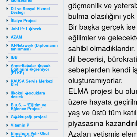
MomStarter
göçmenlik ve yetersiz
Dil ve Sosyal Hizmet
Desteği
bulma olasılığını yo
İtfaiye Projesi
Bir başka gerçek ise
JobLife L�beck
eğilimler ve gelecek
AZAM
IQ-Netzwerk (Diplomanın
sahibi olmadıklarıdır
tanınması)
dil becerisi, bürokrat
IBB
Anne-Babalar �ocuk
sebeplerden kendi işy
Eğitimini �ğreniyor
(ELKE)
oluşturamıyorlar.
KAUSA Servis Merkezi
Kiel
ELMA projesi bu olum
Ilkokul �ocuklara
destek
üzere hayata geçirilm
B.u.S. – ‘Eğitim ve
Eğlence Projesi’
yaş ve üstü tüm katıl
G�kkuşağı projesi
piyasasına kazandırıl
Vitamin P
Azalan yetişmiş elema
Elmshorn Veli- Okul
İttifakı (ESB)