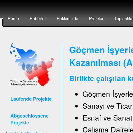
Home
Haberler
Hakkımızda
Projeler
Toplantıla
Göçmen İşyerler
Kazanılması (
Birlikte çalışılan 
Göçmen İşyerle
Laufende Projekte
Sanayi ve Ticar
Abgeschlossene
Esnaf ve Sanat
Projekte
Çalışma Daireler