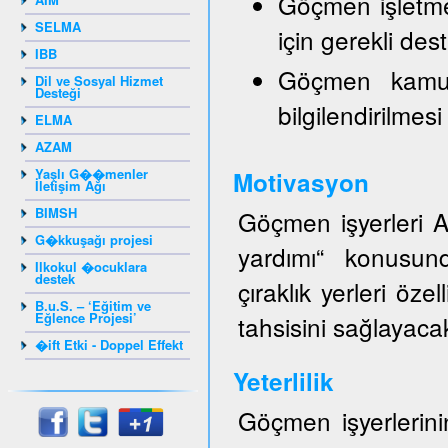
Göçmen işletmele
SELMA
için gerekli de
IBB
Göçmen kamuo
Dil ve Sosyal Hizmet
Desteği
bilgilendirilmesi
ELMA
AZAM
Yaşlı G��menler
Motivasyon
İletişim Ağı
BIMSH
Göçmen işyerleri AZ
G�kkuşağı projesi
yardımı“ konusund
Ilkokul �ocuklara
destek
çıraklık yerleri öze
B.u.S. – ‘Eğitim ve
Eğlence Projesi’
tahsisini sağlayacak
�ift Etki - Doppel Effekt
Yeterlilik
Göçmen işyerlerinin 