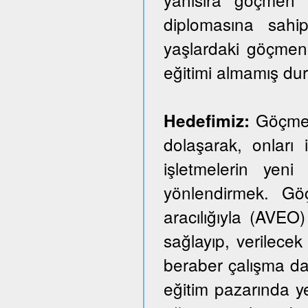
diplomasına sahi
yaşlardaki göçmen
eğitimi almamış du
Göçmen 
Hedefimiz:
dolaşarak, onları i
işletmelerin yeni
yönlendirmek. Göçm
aracılığıyla (AVEO)
sağlayıp, verilecek 
beraber çalışma dai
eğitim pazarında y