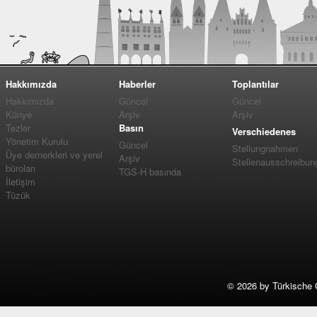
Hakkımızda
Haberler
Toplantılar
Hakkımızda
Güncel
Güncel
Künye
Arşiv
Arşiv
Tezler
Basın
Verschiedenes
Yönetim Kurulu
Güncel
Stellungnahmen
Üye dernerkleri ve yerel
Arşiv
Stellenausschreibun
büroları
TGS-H basında
İletişim
Tüzük
©
2026 by Türkische 