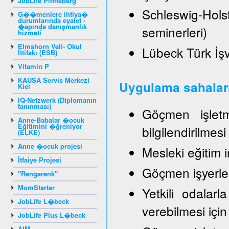
JobLife Pinneberg
Schleswig-Hol
G��menlere ihtiya�
durumlarında eyalet -
�apında danışmanlık
seminerleri)
hizmeti
Elmshorn Veli- Okul
Lübeck Türk İşve
İttifakı (ESB)
Vitamin P
KAUSA Servis Merkezi
Uygulama sahalar
Kiel
IQ-Netzwerk (Diplomanın
tanınması)
Göçmen işletme
Anne-Babalar �ocuk
Eğitimini �ğreniyor
bilgilendirilmes
(ELKE)
Anne �ocuk projesi
Mesleki eğitim 
İtfaiye Projesi
Göçmen işyerleri
"Rengarenk"
MomStarter
Yetkili odalarla
JobLife L�beck
verebilmesi için
JobLife Plus L�beck
AIM