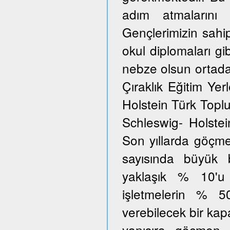
adım atmalarını 
Gençlerimizin sahi
okul diplomaları gib
nebze olsun ortada
Çıraklık Eğitim Yer
Holstein Türk Toplu
Schleswig- Holstei
Son yıllarda göçmen
sayısında büyük 
yaklaşık % 10'u
işletmelerin % 5
verebilecek bir kap
yanısıra göçmen 