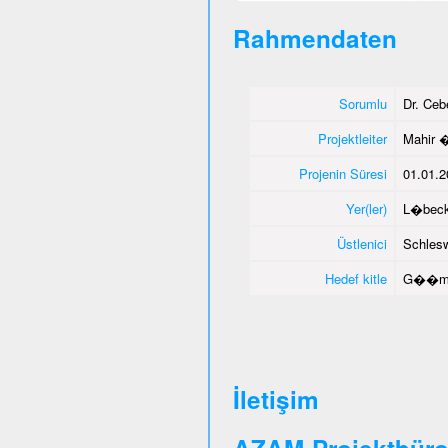
Rahmendaten
Sorumlu
Dr. Ce
Projektleiter
Mahir 
Projenin Süresi
01.01.2
Yer(ler)
L�beck
Üstlenici
Schlesw
Hedef kitle
G��men
İletişim