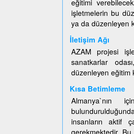
eğitimi verebilece
işletmelerin bu düz
ya da düzenleyen ku
İletişim Ağı
AZAM projesi işl
sanatkarlar odası
düzenleyen eğitim ku
Kısa Betimleme
Almanya`nın iç
bulundurulduğun
insanların aktif ç
gerekmektedir. Bu 