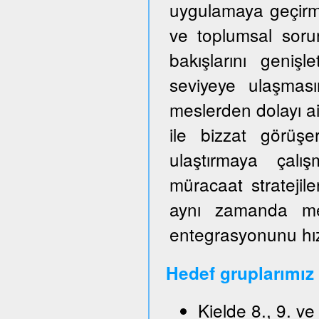
uygulamaya geçirm
ve toplumsal sorun
bakışlarını genişl
seviyeye ulaşmas
meslerden dolayı ai
ile bizzat görüşe
ulaştırmaya çalışm
müracaat stratejile
aynı zamanda mes
entegrasyonunu hızl
Hedef gruplarımız
Kielde 8., 9. v