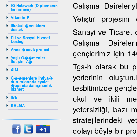
Çalışma Daireleriy
IQ-Netzwerk (Diplomanın
tanınması)
Yetiştir projesi
Vitamin P
Ilkokul �ocuklara
destek
Sanayi ve Ticaret 
Dil ve Sosyal Hizmet
Çalışma Daireler
Desteği
Anne �ocuk projesi
gençlerimiz için 14
Yaşlı G��menler
İletişim Ağı
Tgs-h olarak bu p
AIM
yerlerinin oluştur
G��menlere ihtiya�
durumlarında eyalet -
�apında danışmanlık
tesbitimizde gençle
hizmeti
okul ve ikili mes
IBB
SELMA
yetersizliği, bazı
stratejilerindeki y
dolayı böyle bir pro