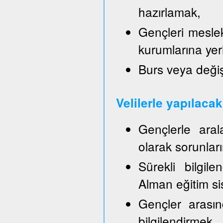
hazırlamak,
Gençleri mesle
kurumlarına yer
Burs veya değiş
Velilerle yapılaca
Gençlerle aral
olarak sorunla
Sürekli bilgil
Alman eğitim sis
Gençler arasın
bilgilendirmek,