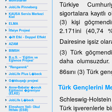
MomStarter
Türkiye Cumhuriy
JobLife Pinneberg
sigortalara kayıtlı
KAUSA Servis Merkezi
Kiel
(3) kişi göçmendi
ELMA
2.171ini (40,74 
İtfaiye Projesi
�ift Etki - Doppel Effekt
Dairesine işsiz ola
AZAM
(3) Türk göçmendir
BIMSH
B.u.S. – ‘Eğitim ve
daha olumsuzdur. K
Eğlence Projesi’
"Rengarenk"
86sını (3) Türk gen
JobLife Plus L�beck
G�kkuşağı projesi
Türk Gençlerini Me
Anne-Babalar �ocuk
Eğitimini �ğreniyor
(ELKE)
Schleswig-Holstein 
JobLife L�beck
Türk işverenlerle b
Elmshorn Veli- Okul
İttifakı (ESB)