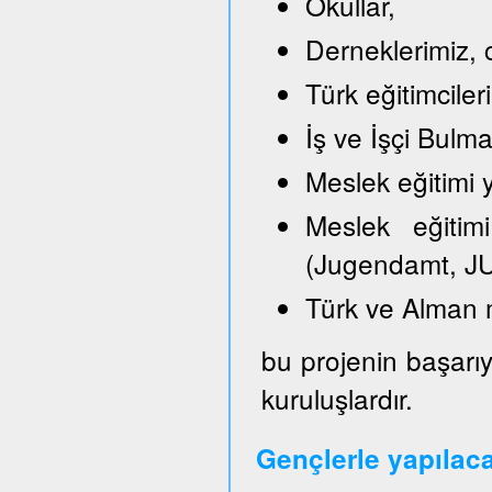
Okullar,
Derneklerimiz, c
Türk eğitimciler
İş ve İşçi Bulm
Meslek eğitimi y
Meslek eğitimi
(Jugendamt, JU
Türk ve Alman 
bu projenin başarıy
kuruluşlardır.
Gençlerle yapılac