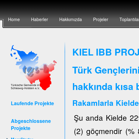
Home
Haberler
Hakkımızda
Projeler
Toplantıla
KIEL IBB PROJ
Türk Gençlerin
hakkında kısa b
Rakamlarla Kielde
Laufende Projekte
Şu anda Kielde 22
Abgeschlossene
Projekte
(2) göçmendir (% 8