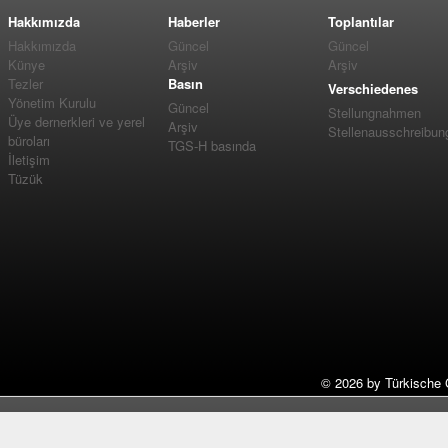
Hakkımızda
Haberler
Toplantılar
Hakkımızda
Güncel
Güncel
Künye
Arşiv
Arşiv
Tezler
Basın
Verschiedenes
Yönetim Kurulu
Güncel
Stellungnahmen
Üye dernerkleri ve yerel
Arşiv
Stellenausschreibun
büroları
TGS-H basında
İletişim
Tüzük
©
2026 by Türkische 