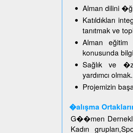
Alman dilini �
Katıldıkları in
tanıtmak ve top
Alman eğitim 
konusunda bilg
Sağlık ve �ze
yardımcı olmak.
Projemizin başar
�alışma Ortakları
G��men Dernekler
Kadın grupları,S