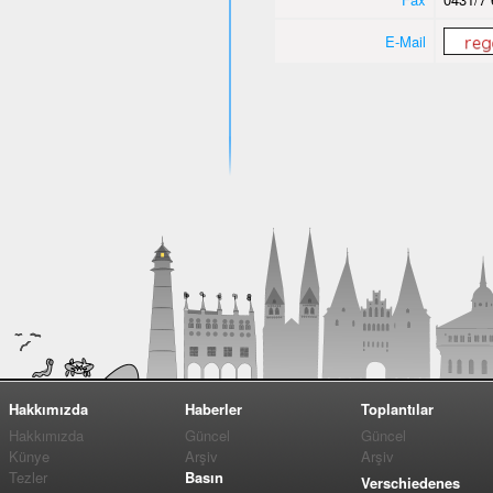
E-Mail
Hakkımızda
Haberler
Toplantılar
Hakkımızda
Güncel
Güncel
Künye
Arşiv
Arşiv
Tezler
Basın
Verschiedenes