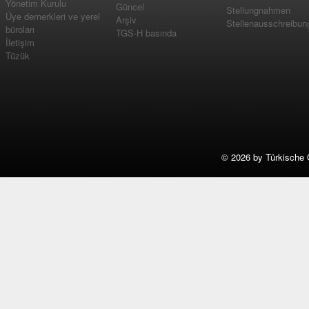
Yönetim Kurulu
Güncel
Stellungnahmen
Üye dernerkleri ve yerel
Arşiv
Stellenausschreibun
büroları
TGS-H basında
İletişim
Tüzük
©
2026 by Türkische 