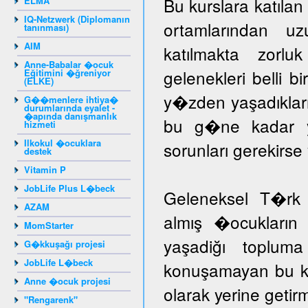
Bu kurslara katıla
ELMA
IQ-Netzwerk (Diplomanın
ortamlarından u
tanınması)
AIM
katılmakta zorlu
Anne-Babalar �ocuk
gelenekleri belli b
Eğitimini �ğreniyor
(ELKE)
y�zden yaşadıklar
G��menlere ihtiya�
durumlarında eyalet -
�apında danışmanlık
bu g�ne kadar yar
hizmeti
Ilkokul �ocuklara
sorunları gerekir
destek
Vitamin P
JobLife Plus L�beck
Geleneksel T�rk 
AZAM
almış �ocukların 
MomStarter
yaşadiğı toplum
G�kkuşağı projesi
JobLife L�beck
konuşamayan bu ka
Anne �ocuk projesi
olarak yerine getir
"Rengarenk"