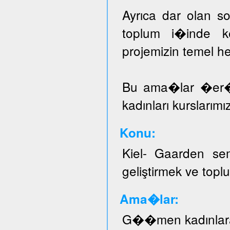
Ayrıca dar olan sos
toplum i�inde ke
projemizin temel he
Bu ama�lar �er
kadınları kurslarımı
Konu:
Kiel- Gaarden se
geliştirmek ve topl
Ama�lar:
G��men kadınlar