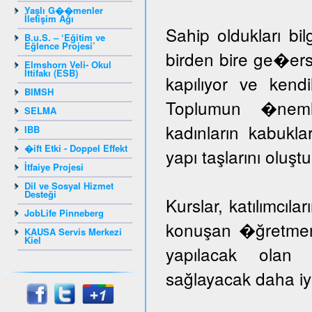
Yaşlı G��menler
İletişim Ağı
Sahip oldukları bil
B.u.S. – ‘Eğitim ve
Eğlence Projesi’
birden bire ge�er
Elmshorn Veli- Okul
İttifakı (ESB)
kapılıyor ve kendil
BIMSH
Toplumun �nem
SELMA
kadınların kabuk
IBB
�ift Etki - Doppel Effekt
yapı taşlarını oluş
İtfaiye Projesi
Dil ve Sosyal Hizmet
Desteği
Kurslar, katılımcıla
JobLife Pinneberg
konuşan �ğretmenle
KAUSA Servis Merkezi
Kiel
yapılacak olan k
sağlayacak daha iyi 