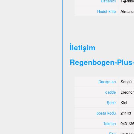
Üstlenici
T�rkisc
Hedef kitle
Almanca
İletişim
Regenbogen-Plus-
Danışman
Songül 
cadde
Diedric
Şehir
Kiel
posta kodu
24143
Telefon
0431/36
Fax
0431/7 