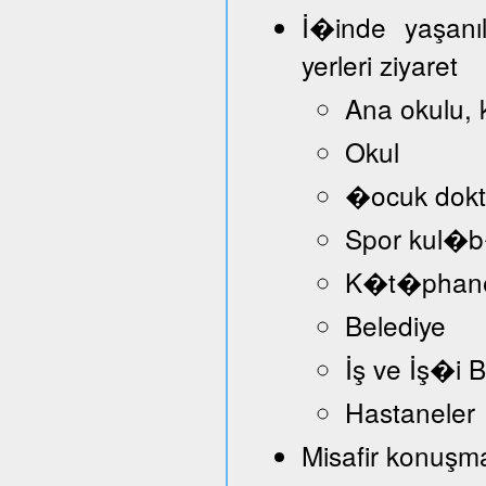
İ�inde yaşanı
yerleri ziyaret
Ana okulu, 
Okul
�ocuk dokt
Spor kul�
K�t�phan
Belediye
İş ve İş�i
Hastaneler
Misafir konuşmac