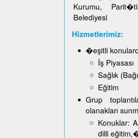
Kurumu, Parit�t
Belediyesi
Hizmetlerimiz:
�eşitli konular
İş Piyasası
Sağlık (Bağ
Eğitim
Grup toplantı
olanakları sun
Konuklar: A
dilli eğitim