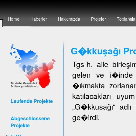
Home
Haberler
Hakkımızda
Projeler
Toplantıla
G�kkuşağı Pro
Tgs-h, aile birleş
gelen ve i�inde 
�ıkmakta zorlanan
katılacakları uyu
Laufende Projekte
„G�kkusağı“ adlı 
ge�irdi.
Abgeschlossene
Projekte