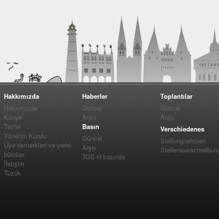
Hakkımızda
Haberler
Toplantılar
Hakkımızda
Güncel
Güncel
Künye
Arşiv
Arşiv
Tezler
Basın
Verschiedenes
Yönetim Kurulu
Güncel
Stellungnahmen
Üye dernerkleri ve yerel
Arşiv
Stellenausschreibun
büroları
TGS-H basında
İletişim
Tüzük