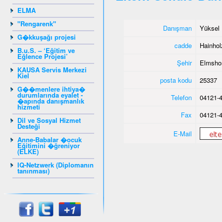
ELMA
"Rengarenk"
Danışman
Yüksel 
G�kkuşağı projesi
cadde
Hainho
B.u.S. – ‘Eğitim ve
Eğlence Projesi’
Şehir
Elmsho
KAUSA Servis Merkezi
Kiel
posta kodu
25337
G��menlere ihtiya�
durumlarında eyalet -
Telefon
04121-4
�apında danışmanlık
hizmeti
Fax
04121-4
Dil ve Sosyal Hizmet
Desteği
E-Mail
Anne-Babalar �ocuk
Eğitimini �ğreniyor
(ELKE)
IQ-Netzwerk (Diplomanın
tanınması)