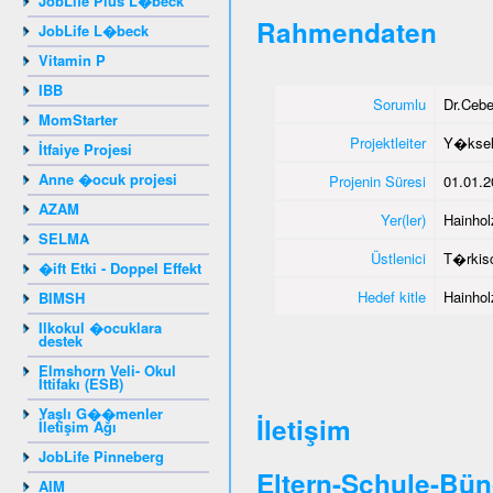
JobLife Plus L�beck
Rahmendaten
JobLife L�beck
Vitamin P
IBB
Sorumlu
Dr.Ceb
MomStarter
Projektleiter
Y�ksel
İtfaiye Projesi
Anne �ocuk projesi
Projenin Süresi
01.01.2
AZAM
Yer(ler)
Hainhol
SELMA
Üstlenici
T�rkisc
�ift Etki - Doppel Effekt
Hedef kitle
Hainhol
BIMSH
Ilkokul �ocuklara
destek
Elmshorn Veli- Okul
İttifakı (ESB)
Yaşlı G��menler
İletişim
İletişim Ağı
JobLife Pinneberg
Eltern-Schule-Bün
AIM