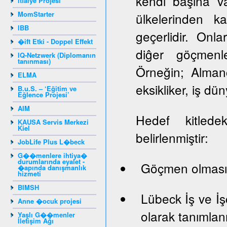
kendi başına va
İtfaiye Projesi
MomStarter
ülkelerinden k
IBB
geçerlidir. Onlar
�ift Etki - Doppel Effekt
diĝer göçmenle
IQ-Netzwerk (Diplomanın
tanınması)
Örneğin; Almanc
ELMA
eksikliker, iş dün
B.u.S. – ‘Eğitim ve
Eğlence Projesi’
AIM
Hedef kitledek
KAUSA Servis Merkezi
Kiel
belirlenmiştir:
JobLife Plus L�beck
G��menlere ihtiya�
durumlarında eyalet -
Göçmen olması
�apında danışmanlık
hizmeti
BIMSH
Lübeck İş ve İş
Anne �ocuk projesi
olarak tanımlan
Yaşlı G��menler
İletişim Ağı