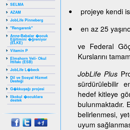
SELMA
projeye kendi is
AZAM
JobLife Pinneberg
en az 25 yaşınd
"Rengarenk"
Anne-Babalar �ocuk
Eğitimini �ğreniyor
(ELKE)
ve Federal Gö
Vitamin P
Kurslarını tama
Elmshorn Veli- Okul
İttifakı (ESB)
JobLife L�beck
Pro
JobLife Plus
Dil ve Sosyal Hizmet
Desteği
sürdürülebilir 
G�kkuşağı projesi
hedef kitleye gör
Ilkokul �ocuklara
destek
bulunmaktadır. E
belirlenmesi, ye
uyum sağlanması