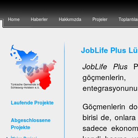
Home
Haberler
Hakkımızda
Projeler
Toplantıla
JobLife Plus L
Pr
JobLife Plus
göçmenlerin, 
entegrasyonunun 
Laufende Projekte
Göçmenlerin do
birisi de, onlar
Abgeschlossene
sadece ekonomi
Projekte