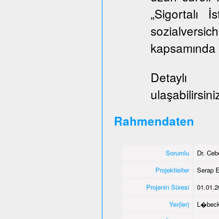
„Sigortalı 
sozialversi
kapsamında E
Deta
ulaşabilirsini
Rahmendaten
Sorumlu
Dr. Ce
Projektleiter
Serap E
Projenin Süresi
01.01.2
Yer(ler)
L�bec