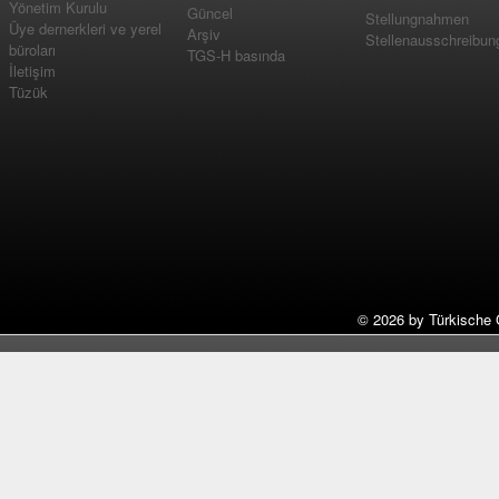
Yönetim Kurulu
Güncel
Stellungnahmen
Üye dernerkleri ve yerel
Arşiv
Stellenausschreibun
büroları
TGS-H basında
İletişim
Tüzük
©
2026 by Türkische 