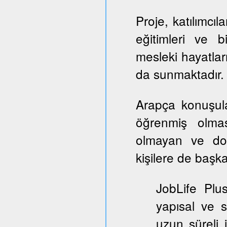
Proje, katılımcıl
eğitimleri ve b
mesleki hayatlar
da sunmaktadır.
Arapça konuşul
öğrenmiş olmas
olmayan ve dol
kişilere de başka
JobLife Plu
yapısal ve 
uzun süreli 