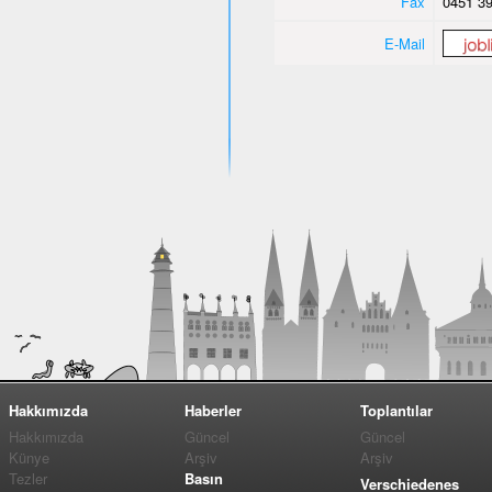
Fax
0451 39
E-Mail
Hakkımızda
Haberler
Toplantılar
Hakkımızda
Güncel
Güncel
Künye
Arşiv
Arşiv
Tezler
Basın
Verschiedenes