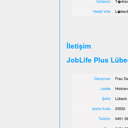
Üstlenici
T�rkisc
Hedef kitle
L�beck 
İletişim
JobLife Plus Lüb
Danışman
Frau Se
cadde
Holsten
Şehir
Lübeck
posta kodu
23552
Telefon
0451 39