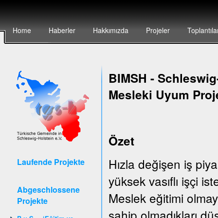
Home
Haberler
Hakkımızda
Projeler
Toplantıla
BIMSH
-
Schleswig-
Mesleki Uyum Proj
Özet
Hızla değişen iş piya
Laufende Projekte
yüksek vasıflı işçi is
Abgeschlossene
Meslek eğitimi olmay
Projekte
sahip olmadıkları düş