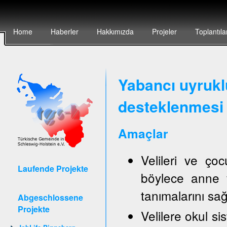
Home
Haberler
Hakkımızda
Projeler
Toplantıla
Yabancı uyruklu
desteklenmesi 
Amaçlar
Velileri ve ço
Laufende Projekte
böylece anne v
tanımalarını sa
Abgeschlossene
Projekte
Velilere okul sis