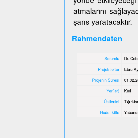
atmalarını sağlaya
şans yaratacaktır.
Rahmendaten
Sorumlu
Dr. Ce
Projektleiter
Ebru Ay
Projenin Süresi
01.02.2
Yer(ler)
Kiel
Üstlenici
T�rkisc
Hedef kitle
Yabancı 