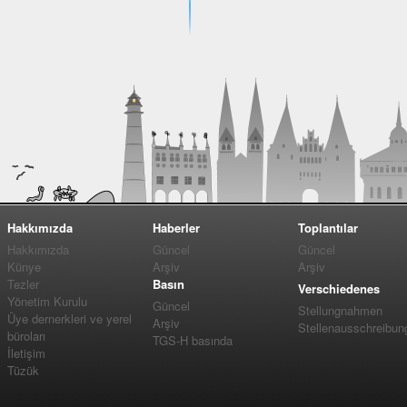
Hakkımızda
Haberler
Toplantılar
Hakkımızda
Güncel
Güncel
Künye
Arşiv
Arşiv
Tezler
Basın
Verschiedenes
Yönetim Kurulu
Güncel
Stellungnahmen
Üye dernerkleri ve yerel
Arşiv
Stellenausschreibun
büroları
TGS-H basında
İletişim
Tüzük