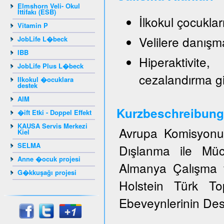
Elmshorn Veli- Okul
İttifakı (ESB)
İlkokul çocukla
Vitamin P
Velilere danışm
JobLife L�beck
IBB
Hiperaktivite
JobLife Plus L�beck
cezalandırma g
Ilkokul �ocuklara
destek
AIM
Kurzbeschreibung
�ift Etki - Doppel Effekt
KAUSA Servis Merkezi
Avrupa Komisyonun
Kiel
SELMA
Dışlanma ile Müc
Anne �ocuk projesi
Almanya Çalışma v
G�kkuşağı projesi
Holstein Türk T
Ebeveynlerinin Dest