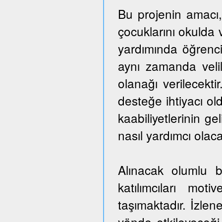
Bu projenin amacı,
çocuklarını okulda 
yardımında öğrencil
aynı zamanda veli
olanağı verilecekti
desteğe ihtiyacı ol
kaabiliyetlerinin ge
nasıl yardımcı olaca
Alınacak olumlu b
katılımcıları mo
taşımaktadır. İzlen
yönde etkileyeceği