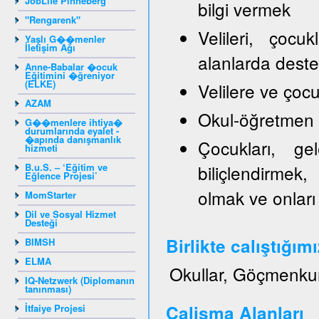
JobLife Pinneberg
bilgi vermek
"Rengarenk"
Velileri, çocu
Yaşlı G��menler
İletişim Ağı
alanlarda dest
Anne-Babalar �ocuk
Eğitimini �ğreniyor
(ELKE)
Velilere ve ço
AZAM
Okul-öğretmen ve
G��menlere ihtiya�
durumlarında eyalet -
�apında danışmanlık
Çocukları, gel
hizmeti
B.u.S. – ‘Eğitim ve
biliçlendirmek,
Eğlence Projesi’
olmak ve onları
MomStarter
Dil ve Sosyal Hizmet
Desteği
Birlikte calıştığım
BIMSH
ELMA
Okullar, Göçmenku
IQ-Netzwerk (Diplomanın
tanınması)
Calisma Alanları
İtfaiye Projesi