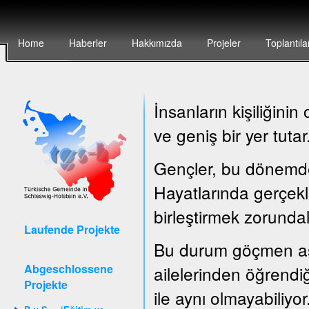
Home
Haberler
Hakkımızda
Projeler
Toplantıla
İnsanların kişiliğin
ve geniş bir yer tutar
Gençler, bu dönemde ç
Hayatlarında gerçekle
birleştirmek zorundal
Laufende Projekte
Bu durum göçmen asıl
Abgeschlossene
ailelerinden öğrendiğ
Projekte
ile aynı olmayabiliyor