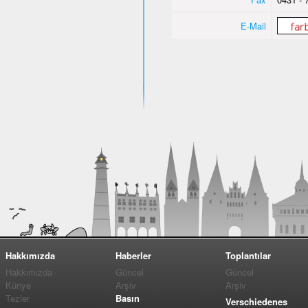
E-Mail
Hakkımızda
Haberler
Toplantılar
Hakkımızda
Güncel
Güncel
Künye
Arşiv
Arşiv
Tezler
Basın
Verschiedenes