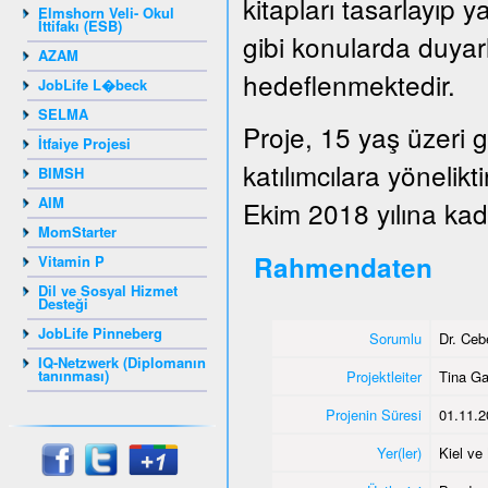
kitapları tasarlayıp y
Elmshorn Veli- Okul
İttifakı (ESB)
gibi konularda duyarlı
AZAM
hedeflenmektedir.
JobLife L�beck
SELMA
Proje, 15 yaş üzeri 
İtfaiye Projesi
katılımcılara yönelik
BIMSH
AIM
Ekim 2018 yılına kada
MomStarter
Rahmendaten
Vitamin P
Dil ve Sosyal Hizmet
Desteği
JobLife Pinneberg
Sorumlu
Dr. Ce
IQ-Netzwerk (Diplomanın
tanınması)
Projektleiter
Tina G
Projenin Süresi
01.11.2
Yer(ler)
Kiel v