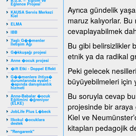
B.u.S. – ‘Eğitim ve
Eğlence Projesi’
Ayrıca gündelik yaşam
KAUSA Servis Merkezi
Kiel
maruz kalıyorlar. Bu
ELMA
cevaplayabilmek dah
IBB
Yaşlı G��menler
Bu gibi belirsizlikler
İletişim Ağı
G�kkuşağı projesi
etnik ya da radikal g
Anne �ocuk projesi
Peki gelecek nesille
�ift Etki - Doppel Effekt
G��menlere ihtiya�
büyüyebilmeleri için 
durumlarında eyalet -
�apında danışmanlık
hizmeti
Bu soruyla cevap bu
Anne-Babalar �ocuk
Eğitimini �ğreniyor
(ELKE)
projesinde bir araya ge
JobLife Plus L�beck
Kiel ve Neumünster’d
Ilkokul �ocuklara
destek
kitapları pedagojik de
"Rengarenk"