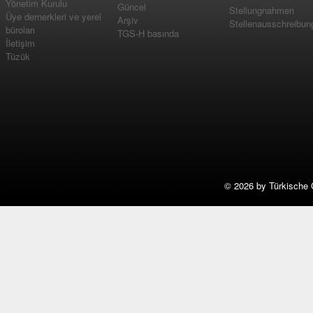
Yönetim Kurulu
Güncel
Stellungnahmen
Üye dernerkleri ve yerel
Arşiv
Stellenausschreibun
büroları
TGS-H basında
İletişim
Tüzük
©
2026 by Türkische 