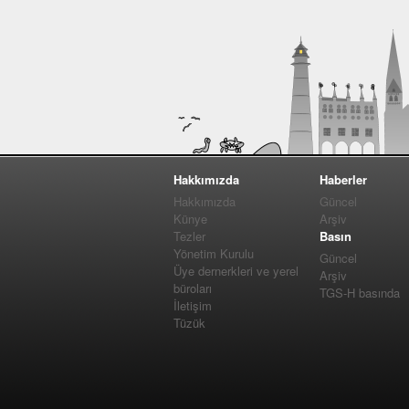
Hakkımızda
Haberler
Hakkımızda
Güncel
Künye
Arşiv
Tezler
Basın
Yönetim Kurulu
Güncel
Üye dernerkleri ve yerel
Arşiv
büroları
TGS-H basında
İletişim
Tüzük