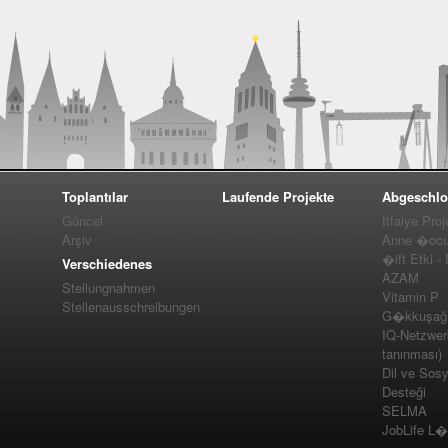
Toplantılar
Laufende Projekte
Abgeschlo
Güncel
İtfaiye Proj
Arşiv
Anne �ocuk
�ift Etki -
Verschiedenes
AZAM
Stellungnahmen
Vitamin P
Stellenausschreibungen
G�kkuşağı 
IQ-Netzwer
tanınması)
Dil ve Sos
Desteği
SELMA
JobLife L