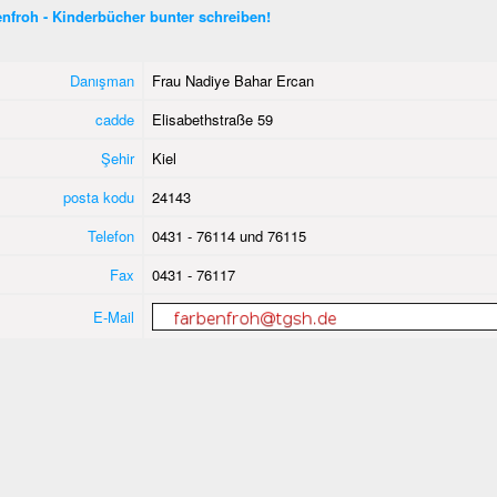
nfroh - Kinderbücher bunter schreiben!
Danışman
Frau Nadiye Bahar Ercan
cadde
Elisabethstraße 59
Şehir
Kiel
posta kodu
24143
Telefon
0431 - 76114 und 76115
Fax
0431 - 76117
E-Mail