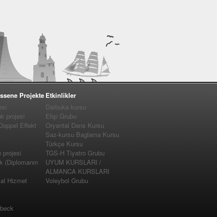
ssene Projekte
Etkinlikler
esi
Darbuka kursu
 projesi
Elişi Grubu
 Doppel Effekt
Oryantal Dans Kursu
Saz-kursu Baglama Kursu
Türkçe Kursu
projesi
TGS-H Tiyatro Grubu
k (Diplomanın
UYUM KURSLARI /
ALMANCA KURSLARI
yal Hizmet
Voleybol Grubu
�beck