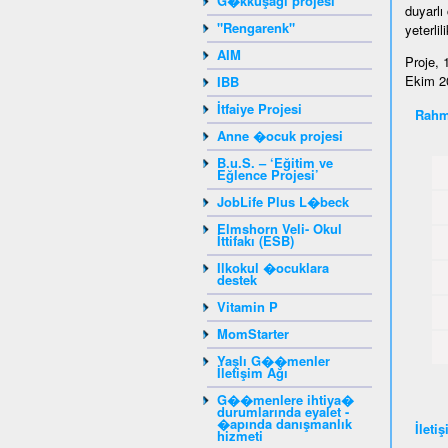
G�kkuşağı projesi
duyarlı
"Rengarenk"
yeterli
AIM
Proje, 
Ekim 20
IBB
İtfaiye Projesi
Rahm
Anne �ocuk projesi
B.u.S. – ‘Eğitim ve
Eğlence Projesi’
JobLife Plus L�beck
Elmshorn Veli- Okul
İttifakı (ESB)
Ilkokul �ocuklara
destek
Vitamin P
MomStarter
Yaşlı G��menler
İletişim Ağı
G��menlere ihtiya�
durumlarında eyalet -
�apında danışmanlık
İleti
hizmeti