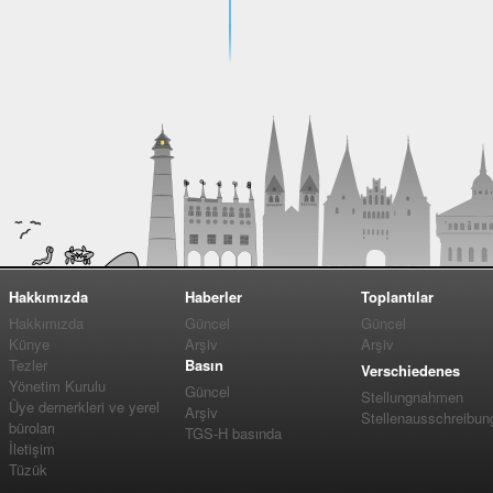
Hakkımızda
Haberler
Toplantılar
Hakkımızda
Güncel
Güncel
Künye
Arşiv
Arşiv
Tezler
Basın
Verschiedenes
Yönetim Kurulu
Güncel
Stellungnahmen
Üye dernerkleri ve yerel
Arşiv
Stellenausschreibun
büroları
TGS-H basında
İletişim
Tüzük