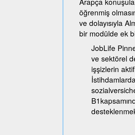
Arapça konuşula
öğrenmiş olmasın
ve dolayısıyla A
bir modülde ek bi
JobLife Pinne
ve sektörel d
işşizlerin akt
İstihdamlarda
sozialversich
B1kapsamında
desteklenmek