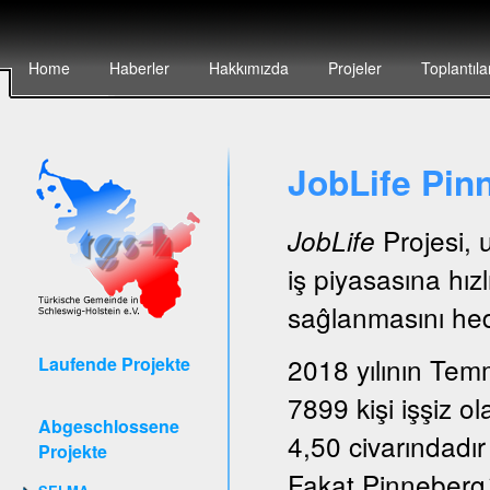
Home
Haberler
Hakkımızda
Projeler
Toplantıla
JobLife Pin
Projesi, 
JobLife
iş piyasasına hız
saĝlanmasını hede
2018 yılının Tem
Laufende Projekte
7899 kişi işşiz ol
Abgeschlossene
4,50 civarındadır
Projekte
Fakat Pinneberg´