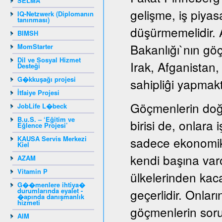
SELMA
gelişme, iş piyas
IQ-Netzwerk (Diplomanın
tanınması)
düşürmemelidir. A
BIMSH
Bakanlığı`nın gö
MomStarter
Dil ve Sosyal Hizmet
Irak, Afganistan
Desteği
G�kkuşağı projesi
sahipliĝi yapmakt
İtfaiye Projesi
Göçmenlerin doğ
JobLife L�beck
B.u.S. – ‘Eğitim ve
birisi de, onlara
Eğlence Projesi’
KAUSA Servis Merkezi
sadece ekonomik
Kiel
kendi başına var
AZAM
Vitamin P
ülkelerinden kaca
G��menlere ihtiya�
durumlarında eyalet -
geçerlidir. Onları
�apında danışmanlık
hizmeti
göçmenlerin sorun
AIM