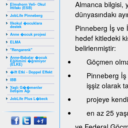
Almanca bilgisi, 
Elmshorn Veli- Okul
İttifakı (ESB)
dünyasındakı ayır
JobLife Pinneberg
Ilkokul �ocuklara
Pinneberg İş ve 
destek
Anne �ocuk projesi
hedef kitledeki ki
ELMA
belirlenmiştir:
"Rengarenk"
Anne-Babalar �ocuk
Göçmen olma
Eğitimini �ğreniyor
(ELKE)
�ift Etki - Doppel Effekt
Pinneberg İş
IBB
işşiz olarak 
Yaşlı G��menler
İletişim Ağı
projeye kendi 
JobLife Plus L�beck
en az 25 yaş
ve Federal Göçm