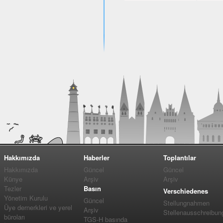
Hakkımızda
Haberler
Toplantılar
Hakkımızda
Güncel
Güncel
Künye
Arşiv
Arşiv
Tezler
Basın
Verschiedenes
Yönetim Kurulu
Güncel
Stellungnahmen
Üye dernerkleri ve yerel
Arşiv
Stellenausschreibun
büroları
TGS-H basında