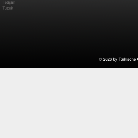
İletişim
Tüzük
©
2026 by Türkische 