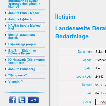
durumlarında eyalet -
�apında danışmanlık
hizmeti
JobLife Plus L�beck
İletişim
JobLife L�beck
KAUSA Servis Merkezi
Landesweite Berat
Kiel
Bedarfslage
Ilkokul �ocuklara
destek
G�kkuşağı projesi
B.u.S. – ‘Eğitim ve
Danışman
Sultan 
Eğlence Projesi’
IQ-Netzwerk (Diplomanın
cadde
Diedrich
tanınması)
Şehir
Kiel
JobLife Pinneberg
"Rengarenk"
posta kodu
24143
Vitamin P
Telefon
0431 - 
Fax
0431 - 
E-Mail