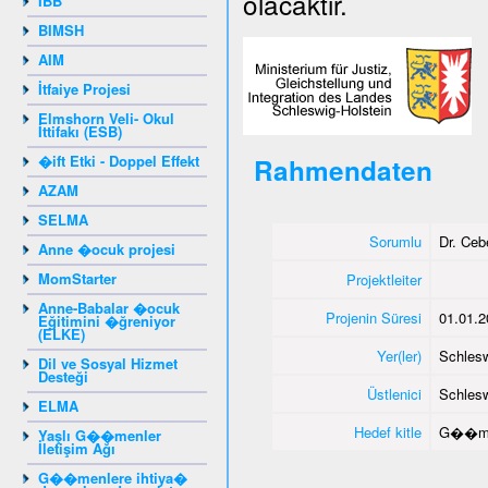
olacaktır.
IBB
BIMSH
AIM
İtfaiye Projesi
Elmshorn Veli- Okul
İttifakı (ESB)
�ift Etki - Doppel Effekt
Rahmendaten
AZAM
SELMA
Sorumlu
Dr. Ce
Anne �ocuk projesi
MomStarter
Projektleiter
Anne-Babalar �ocuk
Projenin Süresi
01.01.2
Eğitimini �ğreniyor
(ELKE)
Yer(ler)
Schlesw
Dil ve Sosyal Hizmet
Desteği
Üstlenici
Schlesw
ELMA
Hedef kitle
G��me
Yaşlı G��menler
İletişim Ağı
G��menlere ihtiya�