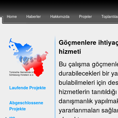
Home
Haberler
Hakkımızda
Projeler
Toplantıla
Göçmenlere ihtiyaç
hizmeti
Bu çalışma göçmenler
durabilecekleri bir 
bulabilmeleri için d
Laufende Projekte
hizmetlerin tanıtıldığ
danışmanlık yapılma
Abgeschlossene
yararlanmaları sağla
Projekte