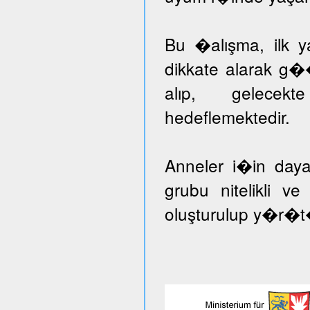
Bu �alışma, ilk ya
dikkate alarak g�
alıp, gelecekt
hedeflemektedir.
Anneler i�in day
grubu nitelikli v
oluşturulup y�r�t�