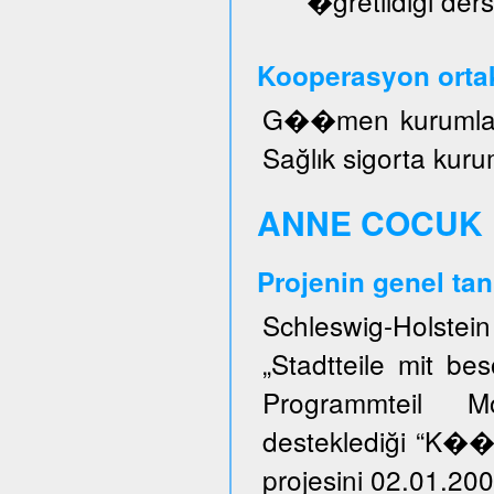
�ğretildiği ders
Kooperasyon ortak
G��men kurumları, 
Sağlık sigorta kuru
ANNE COCUK 
Projenin genel tan
Schleswig-Holstei
„Stadtteile mit b
Programmteil M
desteklediği “K�
projesini 02.01.200