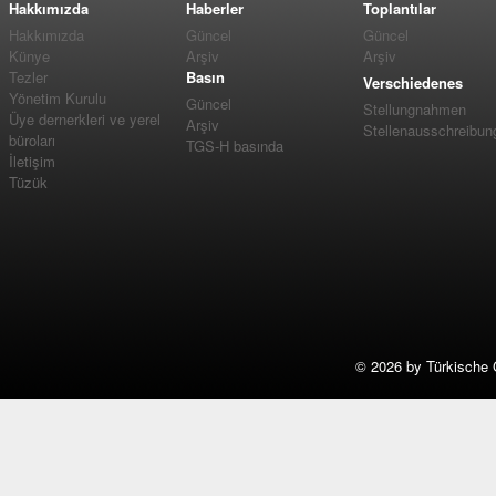
Hakkımızda
Haberler
Toplantılar
Hakkımızda
Güncel
Güncel
Künye
Arşiv
Arşiv
Tezler
Basın
Verschiedenes
Yönetim Kurulu
Güncel
Stellungnahmen
Üye dernerkleri ve yerel
Arşiv
Stellenausschreibun
büroları
TGS-H basında
İletişim
Tüzük
©
2026 by Türkische 