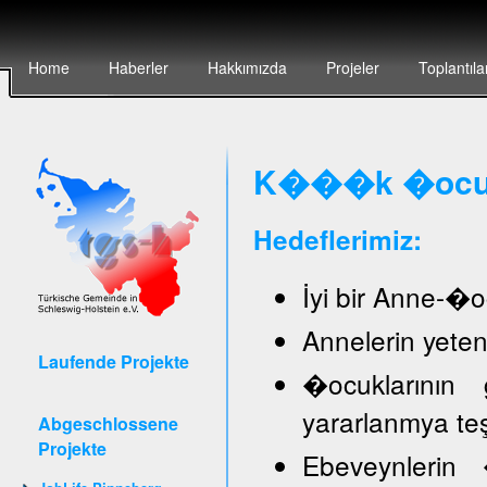
Home
Haberler
Hakkımızda
Projeler
Toplantıla
K���k �ocuk 
Hedeflerimiz:
İyi bir Anne-�oc
Annelerin yete
Laufende Projekte
�ocuklarının 
yararlanmya te
Abgeschlossene
Projekte
Ebeveynlerin �