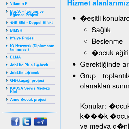
Hizmet alanlarımız
Vitamin P
B.u.S. – ‘Eğitim ve
Eğlence Projesi’
�eşitli konular
�ift Etki - Doppel Effekt
Sağlık
BIMSH
İtfaiye Projesi
Beslenme
IQ-Netzwerk (Diplomanın
tanınması)
�ocuk eğiti
ELMA
Gerektiğinde a
JobLife Plus L�beck
JobLife L�beck
Grup toplantı
G�kkuşağı projesi
olanakları sun
KAUSA Servis Merkezi
Kiel
Anne �ocuk projesi
Konular: �ocuk
k���k �ocuğa d
ve medya g�