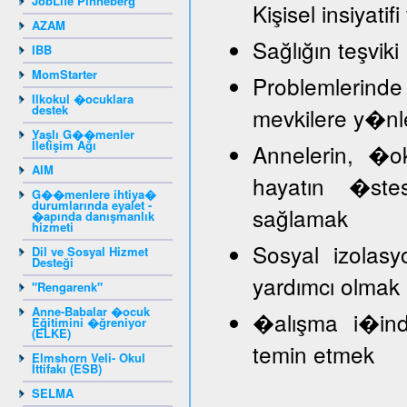
JobLife Pinneberg
Kişisel insiyat
AZAM
Sağlığın teşviki
IBB
MomStarter
Problemlerind
Ilkokul �ocuklara
destek
mevkilere y�nl
Yaşlı G��menler
İletişim Ağı
Annelerin, �
AIM
hayatın �stes
G��menlere ihtiya�
durumlarında eyalet -
sağlamak
�apında danışmanlık
hizmeti
Sosyal izolasy
Dil ve Sosyal Hizmet
Desteği
yardımcı olmak
"Rengarenk"
Anne-Babalar �ocuk
�alışma i�inde
Eğitimini �ğreniyor
(ELKE)
temin etmek
Elmshorn Veli- Okul
İttifakı (ESB)
SELMA