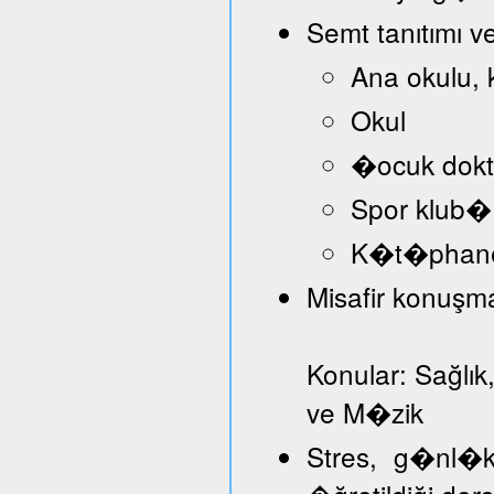
Semt tanıtımı v
Ana okulu, 
Okul
�ocuk dokt
Spor klub�
K�t�phan
Misafir konuşmac
Konular: Sağlık
ve M�zik
Stres, g�nl�k