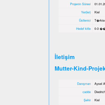
Projenin Süresi
01.01.2
Yer(ler)
Kiel
Üstlenici
T�rkisc
Hedef kitle
0-3 ��
İletişim
Mutter-Kind-Projek
Danışman
Aysel A
cadde
Diedrich
Şehir
Kiel