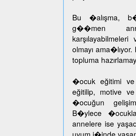
Bu �alışma, b�ny
g��men annele
karşılayabilmeleri
olmayı ama�lıyor.
topluma hazırlamayı
�ocuk eğitimi ve
eğitilip, motive v
�ocuğun gelişimi
B�ylece �ocuklar
annelere ise yaşad
uyum i�inde yaşam