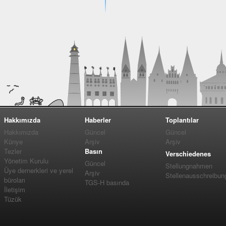
Hakkımızda
Haberler
Toplantılar
Hakkımızda
Güncel
Güncel
Künye
Arşiv
Arşiv
Tezler
Basın
Verschiedenes
Yönetim Kurulu
Güncel
Stellungnahmen
Üye dernerkleri ve yerel
Arşiv
Stellenausschreibun
büroları
TGS-H basında
İletişim
Tüzük