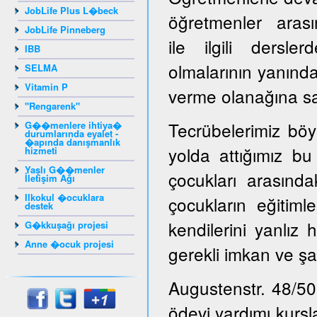
JobLife Plus L�beck
öğretmenler arasın
JobLife Pinneberg
ile ilgili dersl
IBB
olmalarının yanınd
SELMA
Vitamin P
verme olanağına sah
"Rengarenk"
Tecrübelerimiz böy
G��menlere ihtiya�
durumlarında eyalet -
�apında danışmanlık
yolda attığımız bu
hizmeti
Yaşlı G��menler
çocukları arasınd
İletişim Ağı
Ilkokul �ocuklara
çocukların eğitiml
destek
kendilerini yanlız 
G�kkuşağı projesi
Anne �ocuk projesi
gerekli imkan ve şa
Augustenstr. 48/50
ödevi yardımı kursl