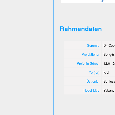
Rahmendaten
Sorumlu
Dr. Ce
Projektleiter
Song�l
Projenin Süresi
12.01.2
Yer(ler)
Kiel
Üstlenici
Schlesw
Hedef kitle
Yabancı 