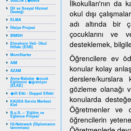
JobLife L�beck
İlkokulları'nın da k
Dil ve Sosyal Hizmet
okul dışı çalışmala
Desteği
ELMA
adı altında bir ç
İtfaiye Projesi
çocuklarını ve ve
BIMSH
desteklemek, bilgile
Elmshorn Veli- Okul
İttifakı (ESB)
MomStarter
Öğrencilere ev öd
AIM
konular kolay anlaşı
AZAM
derslere/kurslara
Anne-Babalar �ocuk
Eğitimini �ğreniyor
(ELKE)
gözleme olanağı ve
�ift Etki - Doppel Effekt
konularda desteğe i
KAUSA Servis Merkezi
Kiel
Öğretmenler ve ok
B.u.S. – ‘Eğitim ve
Eğlence Projesi’
öğrencilerin yeten
IQ-Netzwerk (Diplomanın
tanınması)
Öğretmenlerle devaml