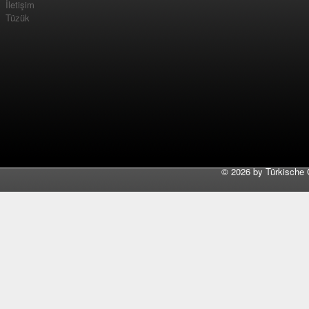
İletişim
Tüzük
©
2026 by Türkische 