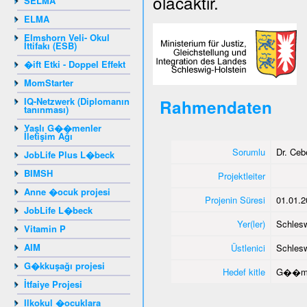
olacaktır.
SELMA
ELMA
Elmshorn Veli- Okul
İttifakı (ESB)
�ift Etki - Doppel Effekt
MomStarter
IQ-Netzwerk (Diplomanın
Rahmendaten
tanınması)
Yaşlı G��menler
İletişim Ağı
Sorumlu
Dr. Ce
JobLife Plus L�beck
BIMSH
Projektleiter
Anne �ocuk projesi
Projenin Süresi
01.01.2
JobLife L�beck
Yer(ler)
Schlesw
Vitamin P
AIM
Üstlenici
Schlesw
G�kkuşağı projesi
Hedef kitle
G��me
İtfaiye Projesi
Ilkokul �ocuklara