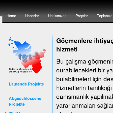
Home
Haberler
Hakkımızda
Projeler
Toplantıla
Göçmenlere ihtiyaç
hizmeti
Bu çalışma göçmenler
durabilecekleri bir 
bulabilmeleri için d
Laufende Projekte
hizmetlerin tanıtıldığ
danışmanlık yapılma
Abgeschlossene
yararlanmaları sağla
Projekte