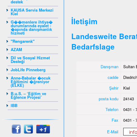
destek
KAUSA Servis Merkezi
Kiel
İletişim
G��menlere ihtiya�
durumlarında eyalet -
�apında danışmanlık
hizmeti
Landesweite Berat
"Rengarenk"
Bedarfslage
AZAM
Dil ve Sosyal Hizmet
Desteği
Danışman
Sultan 
JobLife Pinneberg
cadde
Diedrich
Anne-Babalar �ocuk
Eğitimini �ğreniyor
(ELKE)
Şehir
Kiel
B.u.S. – ‘Eğitim ve
Eğlence Projesi’
posta kodu
24143
IBB
Telefon
0431 - 
Fax
0431 - 
E-Mail