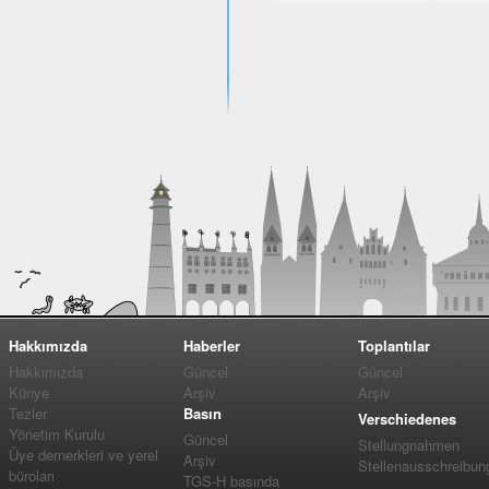
Hakkımızda
Haberler
Toplantılar
Hakkımızda
Güncel
Güncel
Künye
Arşiv
Arşiv
Tezler
Basın
Verschiedenes
Yönetim Kurulu
Güncel
Stellungnahmen
Üye dernerkleri ve yerel
Arşiv
Stellenausschreibun
büroları
TGS-H basında