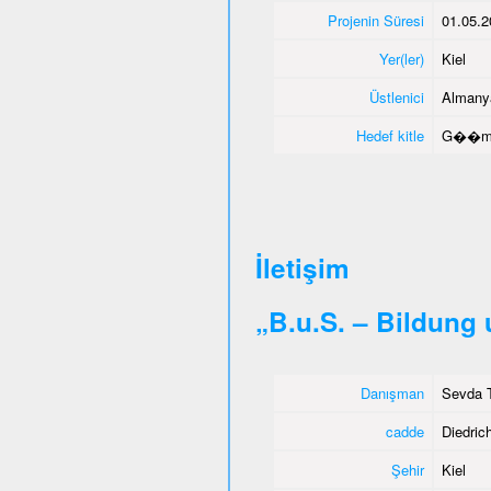
Projenin Süresi
01.05.2
Yer(ler)
Kiel
Üstlenici
Almany
Hedef kitle
G��men
İletişim
„B.u.S. – Bildung
Danışman
Sevda T
cadde
Diedrich
Şehir
Kiel