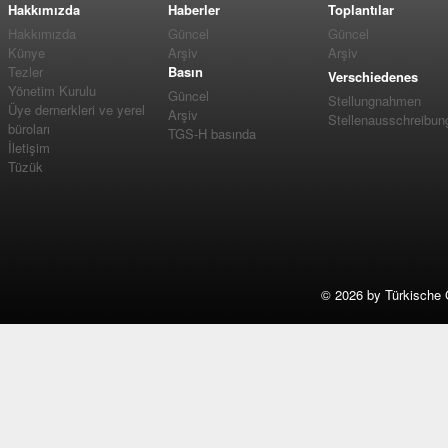
Hakkımızda
Haberler
Toplantılar
Hakkımızda
Güncel
Güncel
Künye
Arşiv
Arşiv
Tezler
Basın
Verschiedenes
Yönetim Kurulu
Güncel
Stellungnahmen
Üye dernerkleri ve yerel
Arşiv
Stellenausschreibun
büroları
TGS-H basında
İletişim
Tüzük
©
2026 by Türkische 