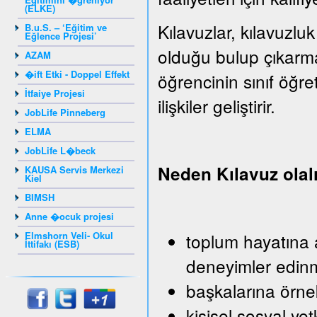
(ELKE)
Kılavuzlar, kılavuzluk
B.u.S. – ‘Eğitim ve
Eğlence Projesi’
olduğu bulup çıkarm
AZAM
�ift Etki - Doppel Effekt
öğrencinin sınıf öğr
İtfaiye Projesi
ilişkiler geliştirir.
JobLife Pinneberg
ELMA
JobLife L�beck
Neden Kılavuz ola
KAUSA Servis Merkezi
Kiel
BIMSH
Anne �ocuk projesi
Elmshorn Veli- Okul
toplum hayatına a
İttifakı (ESB)
deneyimler edin
başkalarına örn
kişisel sosyal yet