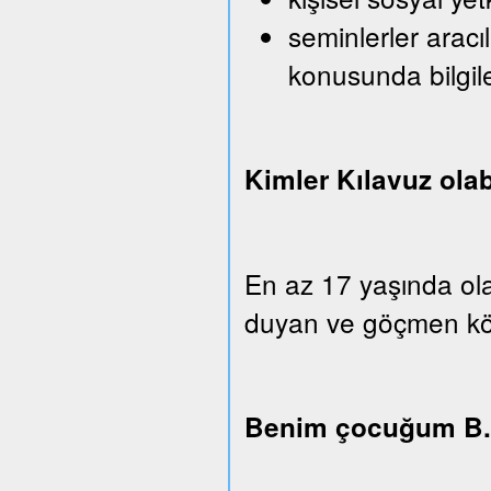
seminlerler aracı
konusunda bilgi
Kimler Kılavuz olab
En az 17 yaşında ola
duyan ve göçmen köken
Benim çocuğum B.u.