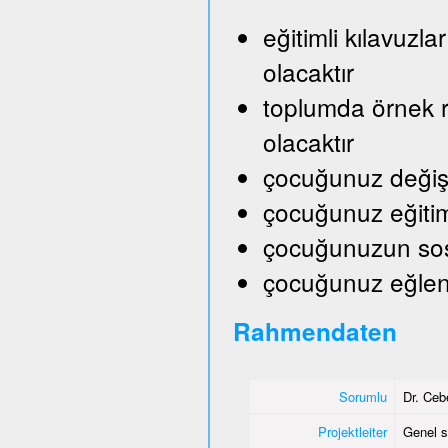
eğitimli kılavuzl
olacaktır
toplumda örnek ro
olacaktır
çocuğunuz değişik
çocuğunuz eğitim
çocuğunuzun sosy
çocuğunuz eğlene
Rahmendaten
Sorumlu
Dr. Ceb
Projektleiter
Genel s