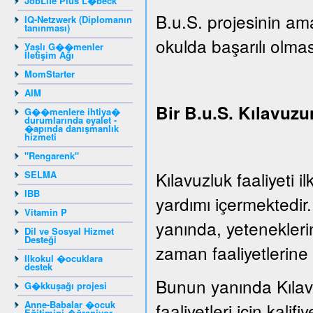
JobLife Plus L�beck
B.u.S. projesinin ama
IQ-Netzwerk (Diplomanın
tanınması)
okulda başarılı olmas
Yaşlı G��menler
İletişim Ağı
MomStarter
AIM
Bir B.u.S. Kılavuzu
G��menlere ihtiya�
durumlarında eyalet -
�apında danışmanlık
hizmeti
"Rengarenk"
Kılavuzluk faaliyeti 
SELMA
IBB
yardımı içermektedir
Vitamin P
yanında, yeteneklerin
Dil ve Sosyal Hizmet
Desteği
zaman faaliyetlerine 
Ilkokul �ocuklara
destek
Bunun yanında Kılavu
G�kkuşağı projesi
Anne-Babalar �ocuk
faaliyetleri için kalifiy
Eğitimini �ğreniyor