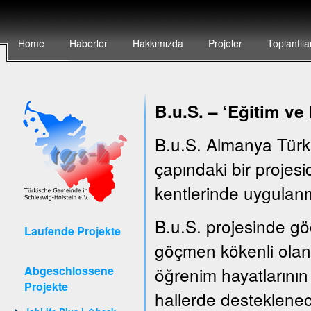
Home
Haberler
Hakkımızda
Projeler
Toplantıla
B.u.S. – ‘E
ğitim ve
B.u.S. Almanya Türk
çapındaki bir projesid
kentlerinde uygulanm
B.u.S. projesinde göç
Laufende Projekte
göçmen kökenli olan 
Abgeschlossene
öğrenim hayatlarının 
Projekte
hallerde desteklenec