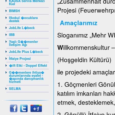
„Zusammenhalt durch
KAUSA Servis Merkezi
Kiel
Projesi (Feuerwehrpr
BIMSH
Ilkokul �ocuklara
destek
Amaçlarımız
JobLife L�beck
Sloganımız „Mehr WI
IBB
Yaşlı G��menler
İletişim Ağı
illkommenskultur 
W
JobLife Plus L�beck
(Hoşgeldin Kültür
İtfaiye Projesi
�ift Etki - Doppel Effekt
ile projedeki amaçları
G��menlere ihtiya�
durumlarında eyalet -
�apında danışmanlık
hizmeti
1. Göçmenleri Gönüllü
SELMA
katılım imkanları hak
etmek, desteklemek
2. Gönüllü İtfaiye k