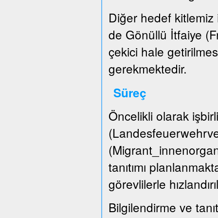
Diğer hedef kitlemiz i
de Gönüllü İtfaiye (
çekici hale getirilme
gerekmektedir.
Süreç
Öncelikli olarak işbir
(Landesfeuerwehrver
(Migrant_innenorgani
tanıtımı planlanmakta
görevlilerle hızlandırı
Bilgilendirme ve tanıt