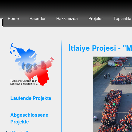
Home
Haberler
Hakkımızda
Projeler
Toplantıla
İtfaiye Projesi - 
Laufende Projekte
Abgeschlossene
Projekte