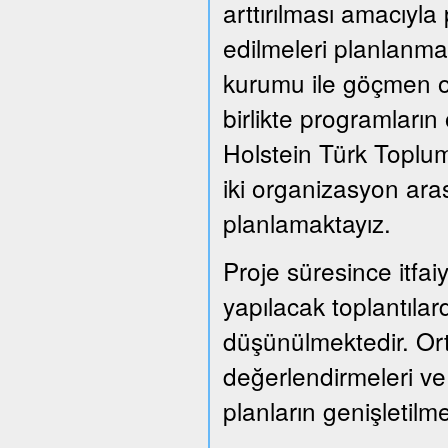
arttırılması amacıyla
edilmeleri planlanmak
kurumu ile göçmen or
birlikte programları
Holstein Türk Toplum
iki organizasyon ara
planlamaktayız.
Proje süresince itfai
yapılacak toplantılard
düşünülmektedir. Or
değerlendirmeleri ve
planların genişletil