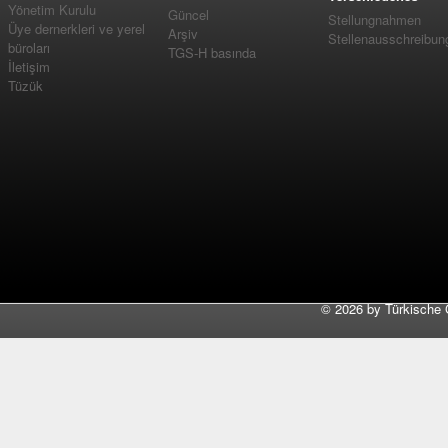
Yönetim Kurulu
Güncel
Stellungnahmen
Üye dernerkleri ve yerel
Arşiv
Stellenausschreibun
büroları
TGS-H basında
İletişim
Tüzük
©
2026 by Türkische 