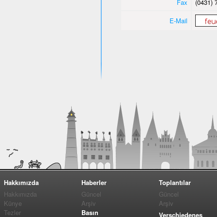
Fax
(0431) 
E-Mail
Hakkımızda
Haberler
Toplantılar
Hakkımızda
Güncel
Güncel
Künye
Arşiv
Arşiv
Tezler
Basın
Verschiedenes