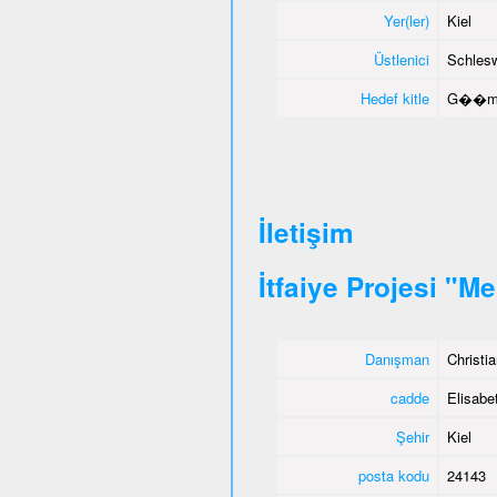
Yer(ler)
Kiel
Üstlenici
Schlesw
Hedef kitle
G��menl
İletişim
İtfaiye Projesi "M
Danışman
Christi
cadde
Elisabet
Şehir
Kiel
posta kodu
24143