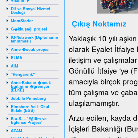
Vitamin P
Dil ve Sosyal Hizmet
Desteği
MomStarter
Çıkış Noktamız
G�kkuşağı projesi
Yaklaşık 10 yılı aşkı
IQ-Netzwerk (Diplomanın
tanınması)
olarak Eyalet İtfaiye
Anne �ocuk projesi
iletişim ve çalışmala
ELMA
AIM
Gönüllü İtfaiye ‘ye (F
"Rengarenk"
amacıyla birçok pro
Anne-Babalar �ocuk
Eğitimini �ğreniyor
tüm çalışma ve çabal
(ELKE)
JobLife Pinneberg
ulaşılamamıştır.
Elmshorn Veli- Okul
İttifakı (ESB)
Arzu edilen, kayda de
B.u.S. – ‘Eğitim ve
Eğlence Projesi’
İçişleri Bakanlığı (
AZAM