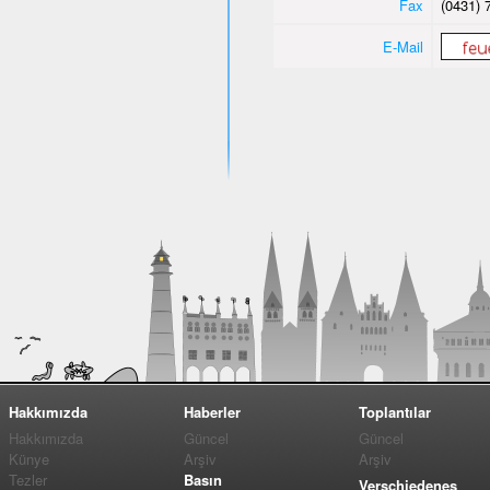
Fax
(0431) 
E-Mail
Hakkımızda
Haberler
Toplantılar
Hakkımızda
Güncel
Güncel
Künye
Arşiv
Arşiv
Tezler
Basın
Verschiedenes