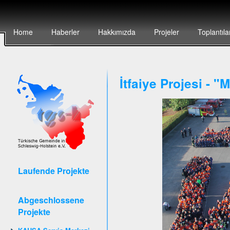
Home
Haberler
Hakkımızda
Projeler
Toplantıla
İtfaiye Projesi - 
Laufende Projekte
Abgeschlossene
Projekte