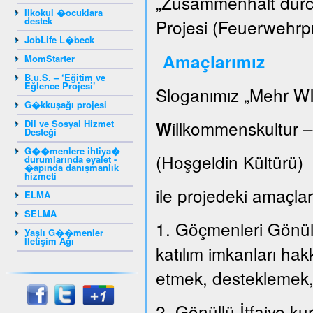
„Zusammenhalt durch
Ilkokul �ocuklara
destek
Projesi (Feuerwehrpr
JobLife L�beck
Amaçlarımız
MomStarter
B.u.S. – ‘Eğitim ve
Eğlence Projesi’
Sloganımız „Mehr WI
G�kkuşağı projesi
illkommenskultur 
Dil ve Sosyal Hizmet
W
Desteği
G��menlere ihtiya�
(Hoşgeldin Kültür
durumlarında eyalet -
�apında danışmanlık
hizmeti
ile projedeki amaçları
ELMA
SELMA
1. Göçmenleri Gönüllü
Yaşlı G��menler
İletişim Ağı
katılım imkanları hak
etmek, desteklemek
2. Gönüllü İtfaiye k