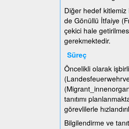
Diğer hedef kitlemiz i
de Gönüllü İtfaiye (
çekici hale getirilme
gerekmektedir.
Süreç
Öncelikli olarak işbir
(Landesfeuerwehrver
(Migrant_innenorgani
tanıtımı planlanmakta
görevlilerle hızlandırı
Bilgilendirme ve tanıt