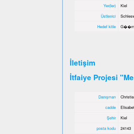
Yer(ler)
Kiel
Üstlenici
Schlesw
Hedef kitle
G��menl
İletişim
İtfaiye Projesi "M
Danışman
Christi
cadde
Elisabet
Şehir
Kiel
posta kodu
24143