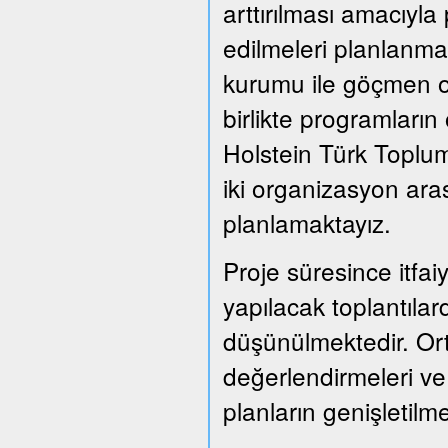
arttırılması amacıyla
edilmeleri planlanmak
kurumu ile göçmen or
birlikte programları
Holstein Türk Toplum
iki organizasyon ara
planlamaktayız.
Proje süresince itfai
yapılacak toplantılard
düşünülmektedir. Or
değerlendirmeleri ve
planların genişletil