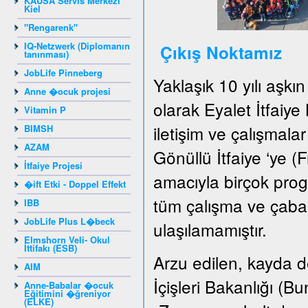
KAUSA Servis Merkezi
Kiel
"Rengarenk"
IQ-Netzwerk (Diplomanın
Çıkış Noktamız
tanınması)
JobLife Pinneberg
Yaklaşık 10 yılı aşkı
Anne �ocuk projesi
olarak Eyalet İtfaiye
Vitamin P
iletişim ve çalışmala
BIMSH
AZAM
Gönüllü İtfaiye ‘ye (F
İtfaiye Projesi
amacıyla birçok pro
�ift Etki - Doppel Effekt
tüm çalışma ve çabal
IBB
JobLife Plus L�beck
ulaşılamamıştır.
Elmshorn Veli- Okul
İttifakı (ESB)
Arzu edilen, kayda de
AIM
İçişleri Bakanlığı (
Anne-Babalar �ocuk
Eğitimini �ğreniyor
(ELKE)