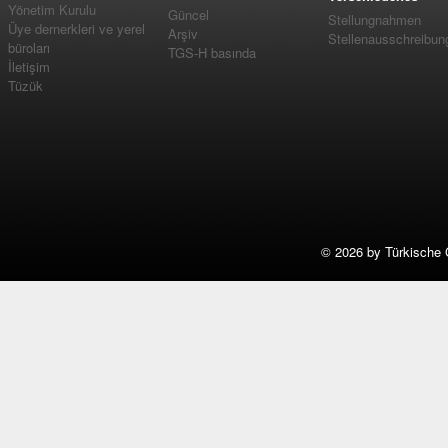
Yönetim Kurulu
Güncel
Stellungnahmen
Üye dernerkleri ve yerel
Arşiv
Stellenausschreibun
büroları
TGS-H basında
İletişim
Tüzük
©
2026 by Türkische 