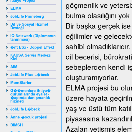
İtfaiye Projesi
göçmenlik ve yetersiz
ELMA
bulma olasılığını yo
JobLife Pinneberg
Bir başka gerçek ise
Dil ve Sosyal Hizmet
Desteği
eğilimler ve gelecek
IQ-Netzwerk (Diplomanın
tanınması)
sahibi olmadıklarıdır
�ift Etki - Doppel Effekt
dil becerisi, bürokrat
KAUSA Servis Merkezi
Kiel
sebeplerden kendi işy
AIM
JobLife Plus L�beck
oluşturamıyorlar.
MomStarter
ELMA projesi bu olum
G��menlere ihtiya�
durumlarında eyalet -
üzere hayata geçirilm
�apında danışmanlık
hizmeti
yaş ve üstü tüm katıl
JobLife L�beck
piyasasına kazandırıl
Anne �ocuk projesi
BIMSH
Azalan yetişmiş elema