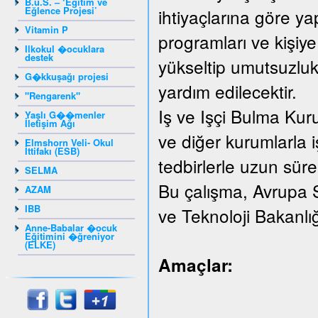
B.u.S. – ‘Eğitim ve
Eğlence Projesi’
ihtiyaçlarına göre yap
Vitamin P
programları ve kişiye
Ilkokul �ocuklara
destek
yükseltip umutsuzluk
G�kkuşağı projesi
yardım edilecektir.
"Rengarenk"
Iş ve Işçi Bulma Kur
Yaşlı G��menler
İletişim Ağı
ve diğer kurumlarla iş
Elmshorn Veli- Okul
İttifakı (ESB)
tedbirlerle uzun süreli
SELMA
Bu çalışma, Avrupa 
AZAM
IBB
ve Teknoloji Bakanlı
Anne-Babalar �ocuk
Eğitimini �ğreniyor
(ELKE)
Amaçlar: