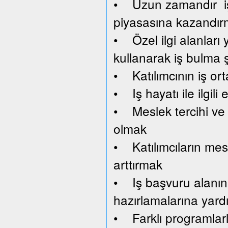
• Uzun zamandır işsi
piyasasına kazandı
• Özel ilgi alanları y
kullanarak iş bulma 
• Katılımcının iş or
• Iş hayatı ile ilgil
• Meslek tercihi ve 
olmak
• Katılımcıların mesl
arttırmak
• Iş başvuru alanını
hazırlamalarına yard
• Farklı programlar