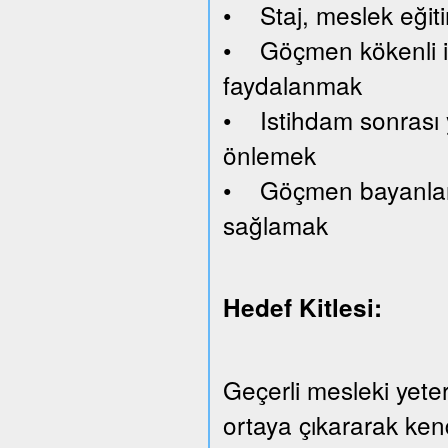
• Staj, meslek eğiti
• Göçmen kökenli işv
faydalanmak
• Istihdam sonrası y
önlemek
• Göçmen bayanlara 
sağlamak
Hedef Kitlesi:
Geçerli mesleki yeterl
ortaya çıkararak kend