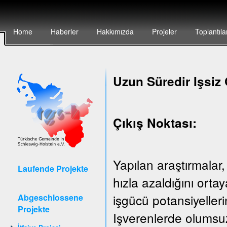
Home
Haberler
Hakkımızda
Projeler
Toplantıla
Uzun Süredir Işsiz 
Çıkış Noktası:
Yapılan araştırmalar,
Laufende Projekte
hızla azaldığını ort
işgücü potansiyeller
Abgeschlossene
Projekte
Işverenlerde olumsuz