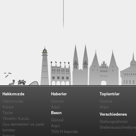
Hakkımızda
Haberler
Toplantılar
Hakkımızda
Güncel
Güncel
Künye
Arşiv
Arşiv
Tezler
Basın
Verschiedenes
Yönetim Kurulu
Güncel
Stellungnahmen
Üye dernerkleri ve yerel
Arşiv
Stellenausschreibun
büroları
TGS-H basında
İletişim