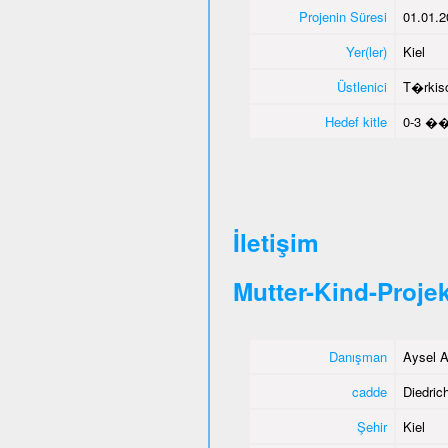
Projenin Süresi
01.01.2
Yer(ler)
Kiel
Üstlenici
T�rkisc
Hedef kitle
0-3 ��
İletişim
Mutter-Kind-Projek
Danışman
Aysel A
cadde
Diedrich
Şehir
Kiel