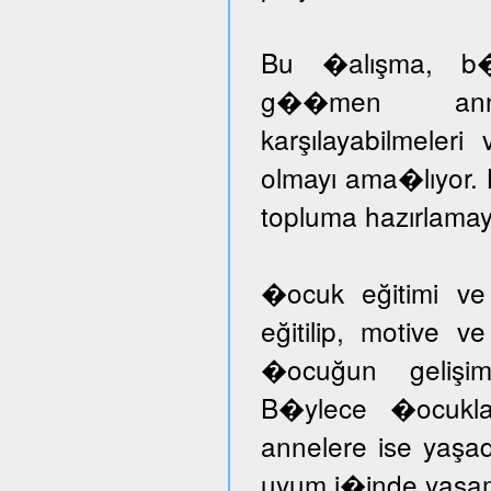
Bu �alışma, b�ny
g��men annele
karşılayabilmeleri
olmayı ama�lıyor.
topluma hazırlamayı
�ocuk eğitimi ve
eğitilip, motive v
�ocuğun gelişimi
B�ylece �ocuklar
annelere ise yaşad
uyum i�inde yaşam