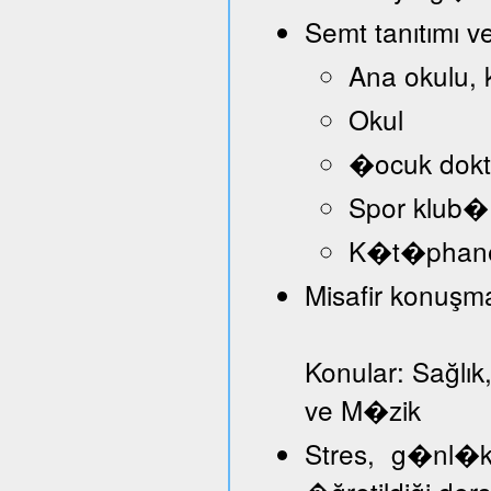
Semt tanıtımı v
Ana okulu, 
Okul
�ocuk dokt
Spor klub�
K�t�phan
Misafir konuşmac
Konular: Sağlık
ve M�zik
Stres, g�nl�k