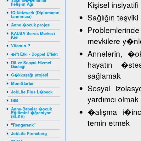
Yaşlı G��menler
Kişisel insiyat
İletişim Ağı
IQ-Netzwerk (Diplomanın
Sağlığın teşviki
tanınması)
Anne �ocuk projesi
Problemlerind
KAUSA Servis Merkezi
Kiel
mevkilere y�nl
Vitamin P
Annelerin, �
�ift Etki - Doppel Effekt
hayatın �stes
Dil ve Sosyal Hizmet
Desteği
sağlamak
G�kkuşağı projesi
MomStarter
Sosyal izolasy
JobLife Plus L�beck
yardımcı olmak
IBB
Anne-Babalar �ocuk
�alışma i�inde
Eğitimini �ğreniyor
(ELKE)
temin etmek
"Rengarenk"
JobLife Pinneberg