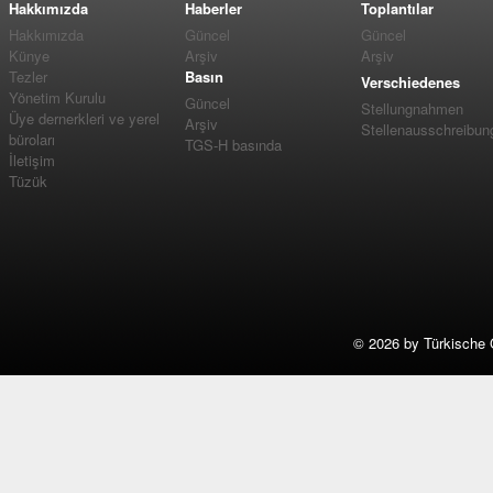
Hakkımızda
Haberler
Toplantılar
Hakkımızda
Güncel
Güncel
Künye
Arşiv
Arşiv
Tezler
Basın
Verschiedenes
Yönetim Kurulu
Güncel
Stellungnahmen
Üye dernerkleri ve yerel
Arşiv
Stellenausschreibun
büroları
TGS-H basında
İletişim
Tüzük
©
2026 by Türkische 