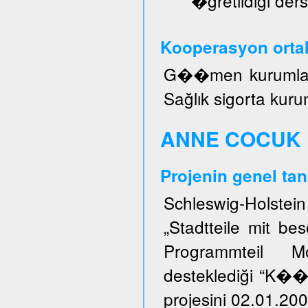
�ğretildiği ders
Kooperasyon ortak
G��men kurumları, 
Sağlık sigorta kuru
ANNE COCUK 
Projenin genel tan
Schleswig-Holstei
„Stadtteile mit b
Programmteil M
desteklediği “K�
projesini 02.01.200