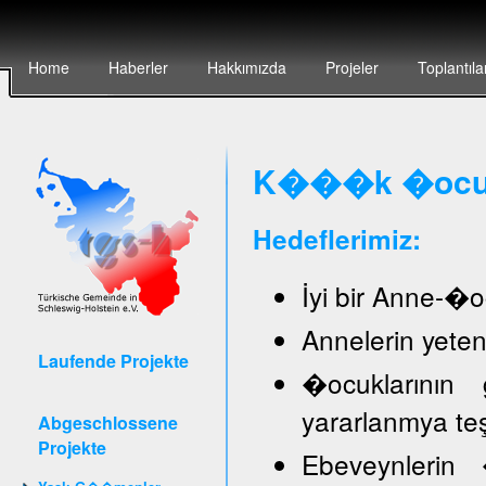
Home
Haberler
Hakkımızda
Projeler
Toplantıla
K���k �ocuk 
Hedeflerimiz:
İyi bir Anne-�oc
Annelerin yete
Laufende Projekte
�ocuklarının 
yararlanmya te
Abgeschlossene
Projekte
Ebeveynlerin �