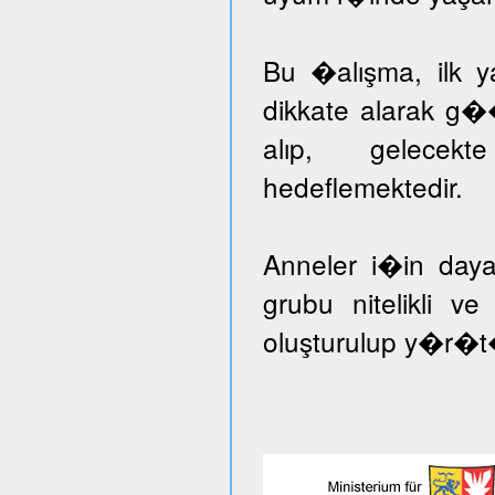
Bu �alışma, ilk ya
dikkate alarak g�
alıp, gelecekt
hedeflemektedir.
Anneler i�in day
grubu nitelikli v
oluşturulup y�r�t�