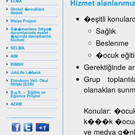
Hizmet alanlarımız
ELMA
Ilkokul �ocuklara
destek
�eşitli konular
İtfaiye Projesi
Sağlık
G��menlere ihtiya�
durumlarında eyalet -
�apında danışmanlık
hizmeti
Beslenme
SELMA
�ocuk eğiti
AIM
BIMSH
Gerektiğinde a
JobLife L�beck
Grup toplantı
Elmshorn Veli- Okul
İttifakı (ESB)
olanakları sun
B.u.S. – ‘Eğitim ve
Eğlence Projesi’
AZAM
Konular: �ocuk
k���k �ocuğa d
ve medya g�