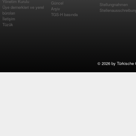
Yönetim Kurulu
Güncel
Stellungnahmen
Üye dernerkleri ve yerel
Arşiv
Stellenausschreibun
büroları
TGS-H basında
İletişim
Tüzük
©
2026 by Türkische 