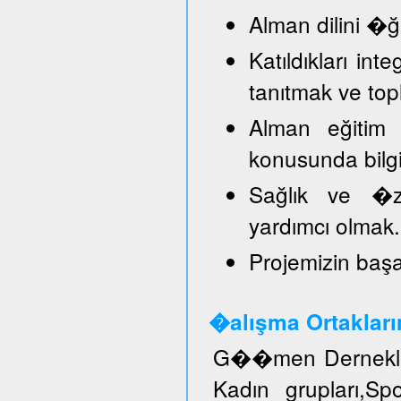
Alman dilini �
Katıldıkları in
tanıtmak ve top
Alman eğitim 
konusunda bilg
Sağlık ve �ze
yardımcı olmak.
Projemizin başar
�alışma Ortakları
G��men Dernekler
Kadın grupları,S