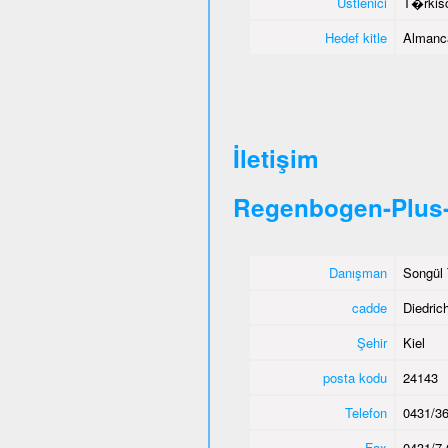
Üstlenici
T�rkisc
Hedef kitle
Almanca
İletişim
Regenbogen-Plus-
Danışman
Songül 
cadde
Diedric
Şehir
Kiel
posta kodu
24143
Telefon
0431/36
Fax
0431/7 