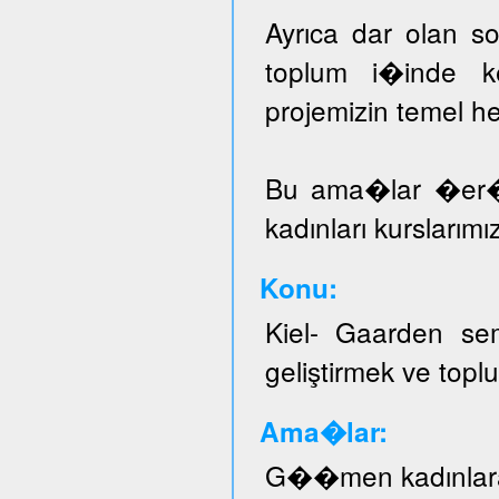
Ayrıca dar olan sos
toplum i�inde ke
projemizin temel he
Bu ama�lar �er
kadınları kurslarımı
Konu:
Kiel- Gaarden se
geliştirmek ve topl
Ama�lar:
G��men kadınlar