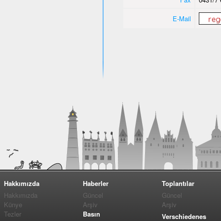
E-Mail
Hakkımızda
Haberler
Toplantılar
Hakkımızda
Güncel
Güncel
Künye
Arşiv
Arşiv
Tezler
Basın
Verschiedenes