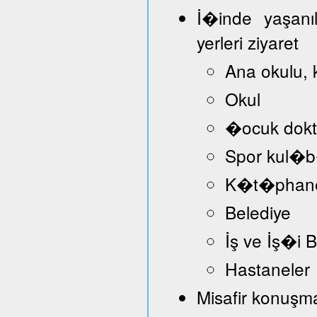
İ�inde yaşanı
yerleri ziyaret
Ana okulu, 
Okul
�ocuk dokt
Spor kul�
K�t�phan
Belediye
İş ve İş�i
Hastaneler
Misafir konuşmac