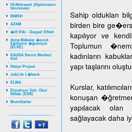
IQ-Netzwerk (Diplomanın
tanınması)
Sahip oldukları bil
BIMSH
birden bire ge�er
AZAM
�ift Etki - Doppel Effekt
kapılıyor ve kendil
Anne-Babalar �ocuk
Eğitimini �ğreniyor
Toplumun �nem
(ELKE)
kadınların kabuk
KAUSA Servis Merkezi
Kiel
yapı taşlarını oluş
İtfaiye Projesi
JobLife L�beck
ELMA
Kurslar, katılımcıla
Elmshorn Veli- Okul
İttifakı (ESB)
konuşan �ğretmenle
MomStarter
yapılacak olan k
sağlayacak daha iyi 