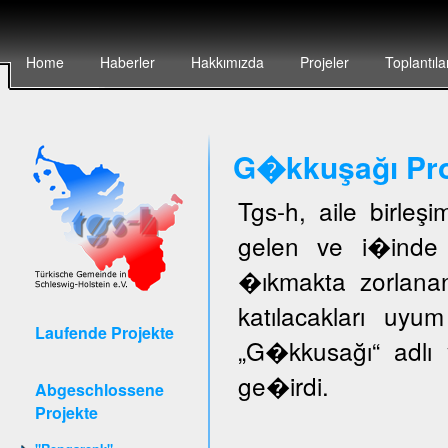
Home
Haberler
Hakkımızda
Projeler
Toplantıla
G�kkuşağı Pro
Tgs-h, aile birleş
gelen ve i�inde 
�ıkmakta zorlanan
katılacakları uyu
Laufende Projekte
„G�kkusağı“ adlı 
ge�irdi.
Abgeschlossene
Projekte