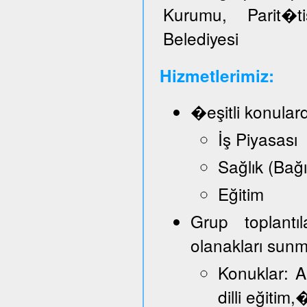
Kurumu, Parit�t
Belediyesi
Hizmetlerimiz:
�eşitli konular
İş Piyasası
Sağlık (Bağ
Eğitim
Grup toplantı
olanakları sun
Konuklar: A
dilli eğitim