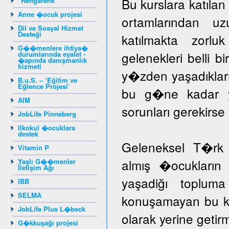
Bu kurslara katıla
"Rengarenk"
Anne �ocuk projesi
ortamlarından u
Dil ve Sosyal Hizmet
Desteği
katılmakta zorlu
G��menlere ihtiya�
gelenekleri belli b
durumlarında eyalet -
�apında danışmanlık
hizmeti
y�zden yaşadıklar
B.u.S. – ‘Eğitim ve
Eğlence Projesi’
bu g�ne kadar yar
AIM
sorunları gerekir
JobLife Pinneberg
Ilkokul �ocuklara
destek
Geleneksel T�rk 
Vitamin P
almış �ocukların 
Yaşlı G��menler
İletişim Ağı
yaşadiğı toplum
IBB
SELMA
konuşamayan bu ka
JobLife Plus L�beck
olarak yerine getir
G�kkuşağı projesi