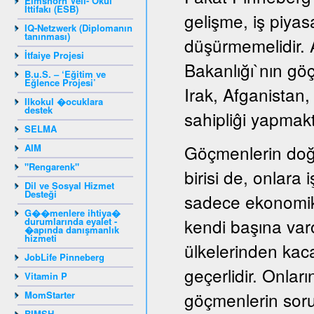
Elmshorn Veli- Okul
İttifakı (ESB)
gelişme, iş piyas
IQ-Netzwerk (Diplomanın
tanınması)
düşürmemelidir. A
İtfaiye Projesi
Bakanlığı`nın gö
B.u.S. – ‘Eğitim ve
Eğlence Projesi’
Irak, Afganistan
Ilkokul �ocuklara
destek
sahipliĝi yapmakt
SELMA
Göçmenlerin doğ
AIM
"Rengarenk"
birisi de, onlara
Dil ve Sosyal Hizmet
Desteği
sadece ekonomik
G��menlere ihtiya�
kendi başına var
durumlarında eyalet -
�apında danışmanlık
hizmeti
ülkelerinden kaca
JobLife Pinneberg
geçerlidir. Onları
Vitamin P
göçmenlerin sorun
MomStarter
BIMSH