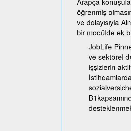
Arapça konuşula
öğrenmiş olmasın
ve dolayısıyla A
bir modülde ek bi
JobLife Pinne
ve sektörel d
işşizlerin akt
İstihdamlarda
sozialversich
B1kapsamında
desteklenmek