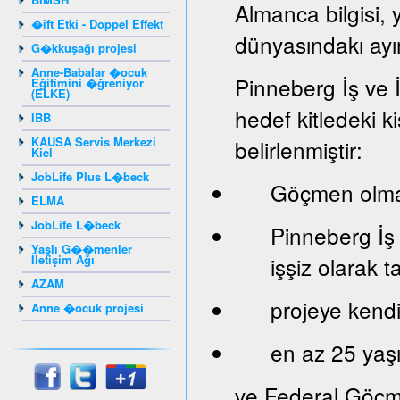
Almanca bilgisi, 
�ift Etki - Doppel Effekt
dünyasındakı ayır
G�kkuşağı projesi
Anne-Babalar �ocuk
Pinneberg İş ve 
Eğitimini �ğreniyor
(ELKE)
hedef kitledeki ki
IBB
KAUSA Servis Merkezi
belirlenmiştir:
Kiel
JobLife Plus L�beck
Göçmen olma
ELMA
JobLife L�beck
Pinneberg İş
Yaşlı G��menler
İletişim Ağı
işşiz olarak 
AZAM
projeye kendi 
Anne �ocuk projesi
en az 25 yaş
ve Federal Göçm