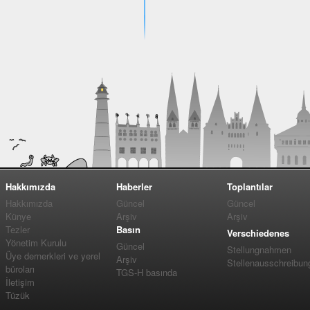
Hakkımızda
Haberler
Toplantılar
Hakkımızda
Güncel
Güncel
Künye
Arşiv
Arşiv
Tezler
Basın
Verschiedenes
Yönetim Kurulu
Güncel
Stellungnahmen
Üye dernerkleri ve yerel
Arşiv
Stellenausschreibun
büroları
TGS-H basında
İletişim
Tüzük