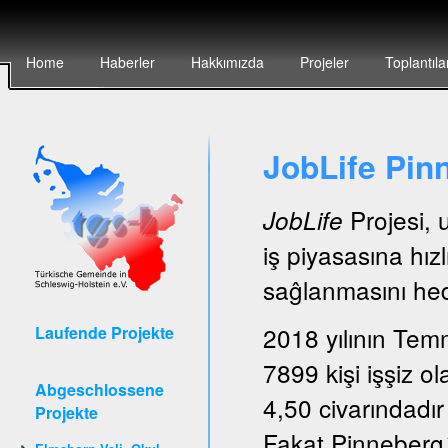
Home
Haberler
Hakkımızda
Projeler
Toplantıla
JobLife Pin
Projesi, 
JobLife
iş piyasasına hız
saĝlanmasını hede
2018 yılının Tem
Laufende Projekte
7899 kişi işşiz ol
Abgeschlossene
4,50 civarındadır
Projekte
Fakat Pinneberg´