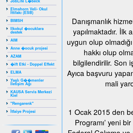
JobLife L�beck
Elmshorn Veli- Okul
İttifakı (ESB)
Danışmanlık hizmeti
BIMSH
Ilkokul �ocuklara
yapılmaktadır. İlk
destek
uygun olup olmadığı 
AIM
Anne �ocuk projesi
hakkı olup olma
AZAM
bilgilendirilir. Son
�ift Etki - Doppel Effekt
Ayıca başvuru yapan 
ELMA
Yaşlı G��menler
mali yar
İletişim Ağı
KAUSA Servis Merkezi
Kiel
"Rengarenk"
1 Ocak 2015 den beri
İtfaiye Projesi
Programı’ yeni bi
Federal Çalışma ve S