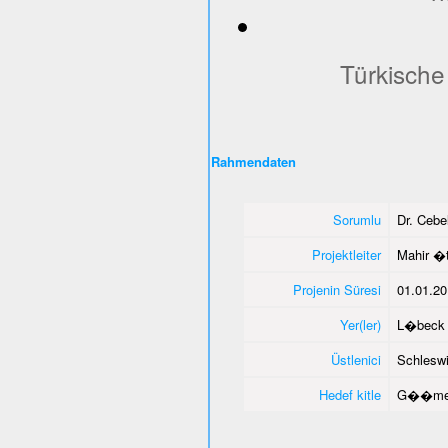
Türkische
Rahmendaten
Sorumlu
Dr. Ceb
Projektleiter
Mahir �
Projenin Süresi
01.01.20
Yer(ler)
L�beck 
Üstlenici
Schleswi
Hedef kitle
G��men