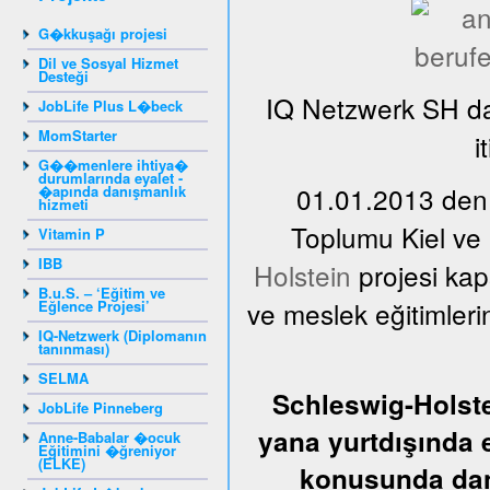
G�kkuşağı projesi
Dil ve Sosyal Hizmet
Desteği
IQ Netzwerk SH da
JobLife Plus L�beck
MomStarter
i
G��menlere ihtiya�
durumlarında eyalet -
01.01.2013 den,
�apında danışmanlık
hizmeti
Toplumu Kiel ve
Vitamin P
IBB
Holstein
projesi kap
B.u.S. – ‘Eğitim ve
ve meslek eğitimler
Eğlence Projesi’
IQ-Netzwerk (Diplomanın
tanınması)
SELMA
Schleswig-Holste
JobLife Pinneberg
yana yurtdışında 
Anne-Babalar �ocuk
Eğitimini �ğreniyor
(ELKE)
konusunda dan