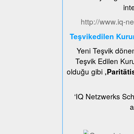
int
http://www.iq-ne
Teşvikedilen Kur
Yeni Teşvik dön
Teşvik Edilen Kuru
olduğu gibi
‚Parität
‘IQ Netzwerks Schl
a