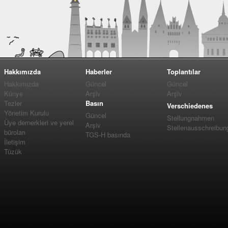
Hakkımızda
Haberler
Toplantılar
Hakkımızda
Güncel
Güncel
Künye
Arşiv
Arşiv
Tezler
Basın
Verschiedenes
Yönetim Kurulu
Güncel
Stellungnahmen
Üye dernerkleri ve yerel
Arşiv
Stellenausschreibun
büroları
TGS-H basında
İletişim
Tüzük