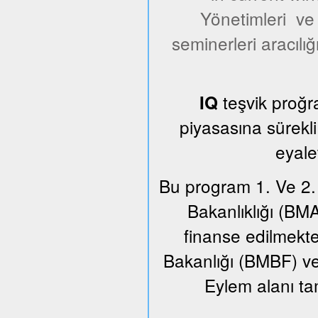
Yönetimleri ve y
seminerleri aracılığ
teşvik proğr
IQ
piyasasına sürekl
eyale
Bu program 1. Ve 2.
Bakanlıklığı (BM
finanse edilmekt
Bakanlığı (BMBF) ve F
Eylem alanı t