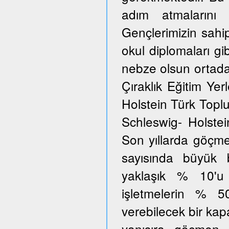
adım atmalarını 
Gençlerimizin sahi
okul diplomaları gib
nebze olsun ortada
Çıraklık Eğitim Yer
Holstein Türk Toplu
Schleswig- Holstei
Son yıllarda göçmen
sayısında büyük 
yaklaşık % 10'u
işletmelerin % 5
verebilecek bir kap
yanısıra göçmen 