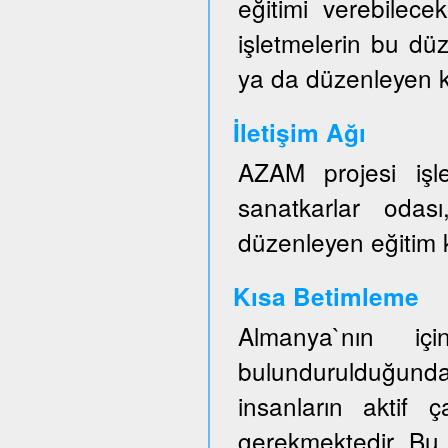
eğitimi verebilece
işletmelerin bu düz
ya da düzenleyen ku
İletişim Ağı
AZAM projesi işl
sanatkarlar odası
düzenleyen eğitim ku
Kısa Betimleme
Almanya`nın iç
bulundurulduğun
insanların aktif ç
gerekmektedir. Bu 