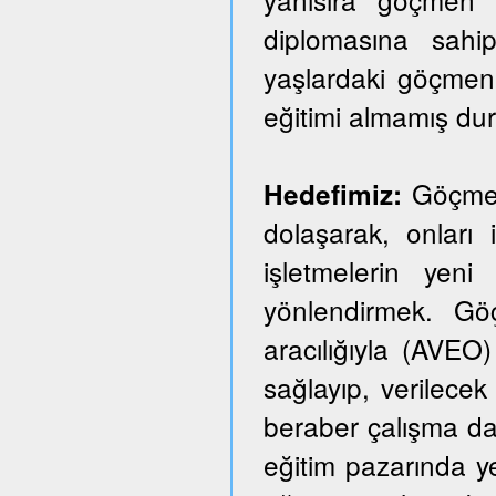
diplomasına sahi
yaşlardaki göçmen
eğitimi almamış du
Göçmen 
Hedefimiz:
dolaşarak, onları i
işletmelerin yeni
yönlendirmek. Göçm
aracılığıyla (AVEO)
sağlayıp, verilecek 
beraber çalışma dai
eğitim pazarında y