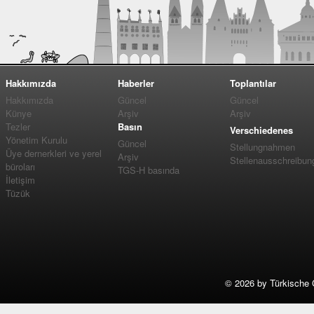
Hakkımızda
Haberler
Toplantılar
Hakkımızda
Güncel
Güncel
Künye
Arşiv
Arşiv
Tezler
Basın
Verschiedenes
Yönetim Kurulu
Güncel
Stellungnahmen
Üye dernerkleri ve yerel
Arşiv
Stellenausschreibun
büroları
TGS-H basında
İletişim
Tüzük
©
2026 by Türkische 