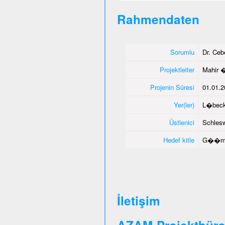
Rahmendaten
Sorumlu
Dr. Ce
Projektleiter
Mahir 
Projenin Süresi
01.01.2
Yer(ler)
L�beck
Üstlenici
Schlesw
Hedef kitle
G��men
İletişim