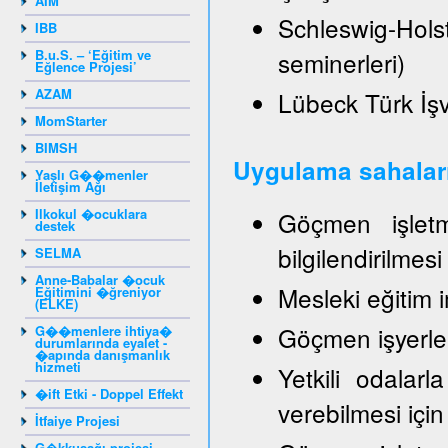
AIM
Schleswig-Hol
IBB
B.u.S. – ‘Eğitim ve
seminerleri)
Eğlence Projesi’
AZAM
Lübeck Türk İşve
MomStarter
BIMSH
Uygulama sahalar
Yaşlı G��menler
İletişim Ağı
Ilkokul �ocuklara
Göçmen işletme
destek
bilgilendirilmes
SELMA
Anne-Babalar �ocuk
Mesleki eğitim 
Eğitimini �ğreniyor
(ELKE)
Göçmen işyerleri
G��menlere ihtiya�
durumlarında eyalet -
�apında danışmanlık
hizmeti
Yetkili odalarla
�ift Etki - Doppel Effekt
verebilmesi için
İtfaiye Projesi
G�kkuşağı projesi