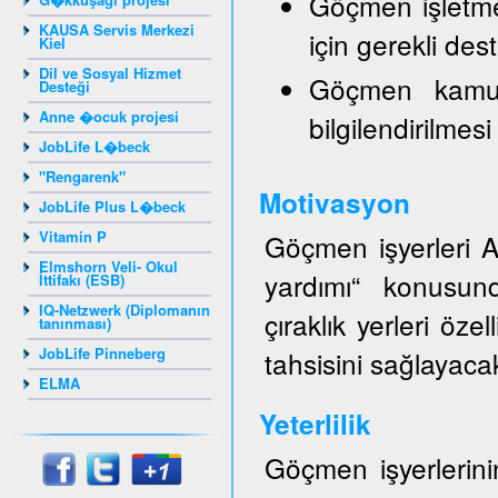
Göçmen işletmele
KAUSA Servis Merkezi
için gerekli de
Kiel
Dil ve Sosyal Hizmet
Göçmen kamuo
Desteği
Anne �ocuk projesi
bilgilendirilmesi
JobLife L�beck
"Rengarenk"
Motivasyon
JobLife Plus L�beck
Vitamin P
Göçmen işyerleri AZ
Elmshorn Veli- Okul
yardımı“ konusund
İttifakı (ESB)
IQ-Netzwerk (Diplomanın
çıraklık yerleri öze
tanınması)
JobLife Pinneberg
tahsisini sağlayacak
ELMA
Yeterlilik
Göçmen işyerlerinin 