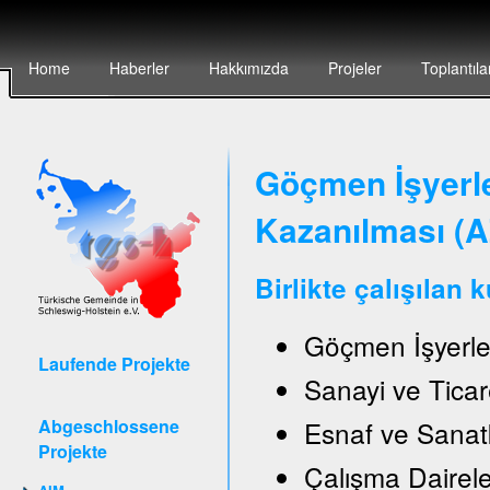
Home
Haberler
Hakkımızda
Projeler
Toplantıla
Göçmen İşyerler
Kazanılması (
Birlikte çalışılan 
Göçmen İşyerle
Laufende Projekte
Sanayi ve Ticar
Abgeschlossene
Esnaf ve Sanat
Projekte
Çalışma Daireler