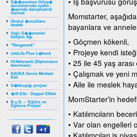
• İş başvurusu görüş
G��menlere ihtiya�
durumlarında eyalet -
�apında danışmanlık
hizmeti
Momstarter, aşağıda s
Ilkokul �ocuklara
bayanlara ve annelere
destek
Yaşlı G��menler
İletişim Ağı
• Göçmen kökenli,
"Rengarenk"
• Projeye kendi isteği
JobLife Plus L�beck
• 25 ile 45 yaş arası 
IQ-Netzwerk (Diplomanın
tanınması)
• Çalışmak ve yeni me
KAUSA Servis Merkezi
Kiel
• Aile ile meslek hay
G�kkuşağı projesi
�ift Etki - Doppel Effekt
MomStarter’in hedefle
B.u.S. – ‘Eğitim ve
Eğlence Projesi’
• Katılımcıların becer
• Var olan engelleri 
• Katılımcıları iş pi