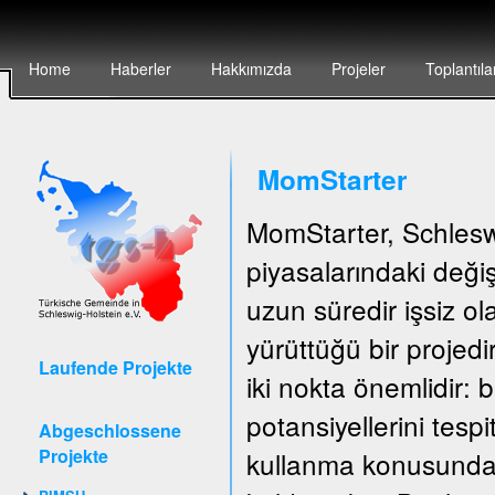
Home
Haberler
Hakkımızda
Projeler
Toplantıla
MomStarter
MomStarter, Schlesw
piyasalarındaki deği
uzun süredir işsiz o
yürüttüğü bir projedi
Laufende Projekte
iki nokta önemlidir: b
potansiyellerini tespi
Abgeschlossene
Projekte
kullanma konusunda 