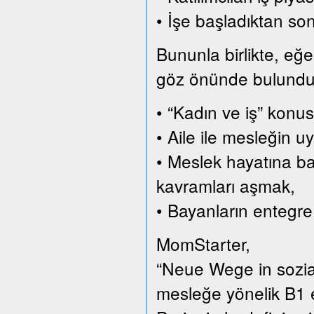
• İşe başladıktan son
Bununla birlikte, eğer
göz önünde bulundurar
• “Kadın ve iş” konus
• Aile ile mesleğin
• Meslek hayatına ba
kavramları aşmak,
• Bayanların entegre
MomStarter,
“Neue Wege in sozial
mesleğe yönelik B1 e