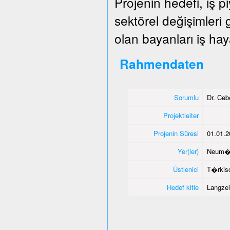
Projenin hedefi, iş 
sektörel değişimleri
olan bayanları iş hay
Rahmendaten
Sorumlu
Dr. Ce
Projektleiter
Projenin Süresi
01.01.2
Yer(ler)
Neum�
Üstlenici
T�rkisc
Hedef kitle
Langzei