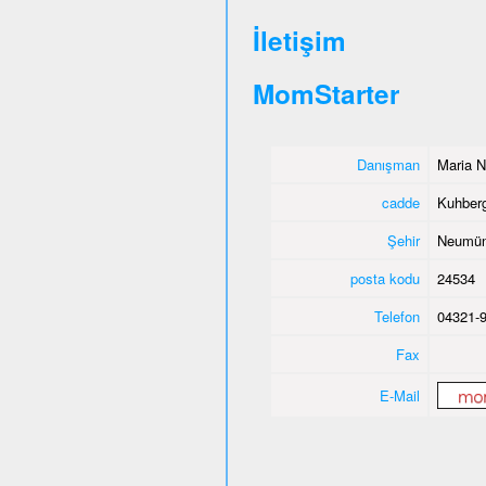
İletişim
MomStarter
Danışman
Maria N
cadde
Kuhber
Şehir
Neumün
posta kodu
24534
Telefon
04321-
Fax
E-Mail