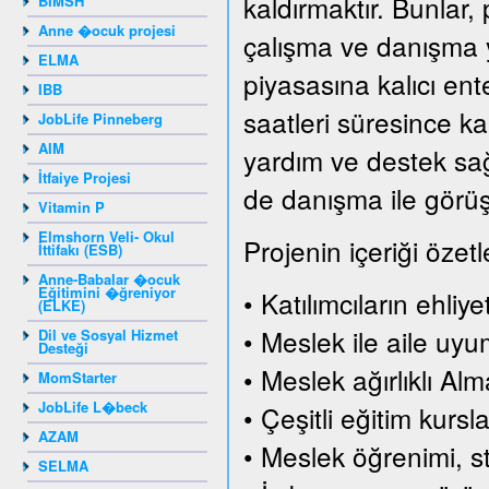
kaldırmaktır. Bunlar, 
BIMSH
Anne �ocuk projesi
çalışma ve danışma y
ELMA
piyasasına kalıcı en
IBB
saatleri süresince ka
JobLife Pinneberg
AIM
yardım ve destek sağl
İtfaiye Projesi
de danışma ile görüşm
Vitamin P
Elmshorn Veli- Okul
Projenin içeriği özetl
İttifakı (ESB)
Anne-Babalar �ocuk
Eğitimini �ğreniyor
• Katılımcıların ehliy
(ELKE)
• Meslek ile aile uy
Dil ve Sosyal Hizmet
Desteği
• Meslek ağırlıklı Al
MomStarter
JobLife L�beck
• Çeşitli eğitim kursla
AZAM
• Meslek öğrenimi, s
SELMA