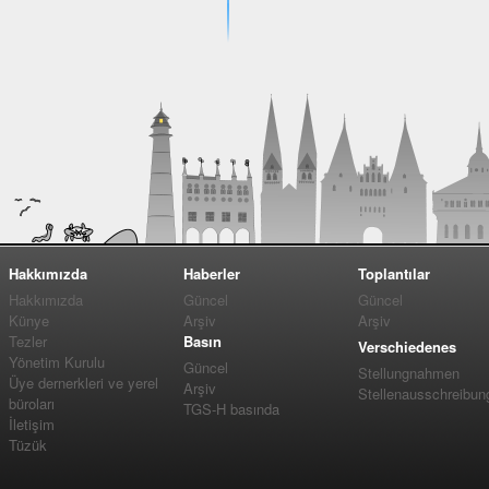
Hakkımızda
Haberler
Toplantılar
Hakkımızda
Güncel
Güncel
Künye
Arşiv
Arşiv
Tezler
Basın
Verschiedenes
Yönetim Kurulu
Güncel
Stellungnahmen
Üye dernerkleri ve yerel
Arşiv
Stellenausschreibun
büroları
TGS-H basında
İletişim
Tüzük