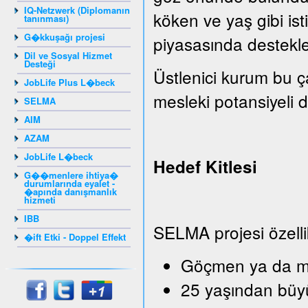
IQ-Netzwerk (Diplomanın
köken ve yaş gibi isti
tanınması)
G�kkuşağı projesi
piyasasında destekle
Dil ve Sosyal Hizmet
Desteği
Üstlenici kurum bu ç
JobLife Plus L�beck
mesleki potansiyeli de
SELMA
AIM
AZAM
JobLife L�beck
Hedef Kitlesi
G��menlere ihtiya�
durumlarında eyalet -
�apında danışmanlık
hizmeti
IBB
SELMA projesi özelli
�ift Etki - Doppel Effekt
Göçmen ya da mü
25 yaşından büy