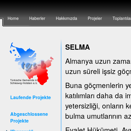
Home
Haberler
Hakkımızda
Projeler
Toplantıla
SELMA
Almanya uzun zamandı
uzun süreli işsiz göç
Buna göçmenlerin yete
katılımları daha da i
Laufende Projekte
yetersizliği, onların
Abgeschlossene
bulma umutlarının az
Projekte
Eyalet Hükümeti, Av