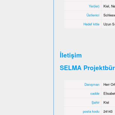
Yer(ler)
Kiel, 
Üstlenici
Schlesw
Hedef kitle
Uzun S
İletişim
SELMA Projektbür
Danışman
Herr Or
cadde
Elisabet
Şehir
Kiel
posta kodu
24143