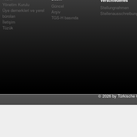
Verschiedenes
Yönetim Kurulu
Güncel
Stellungnahmen
Üye dernerkleri ve yerel
Arşiv
Stellenausschreibun
büroları
TGS-H basında
İletişim
Tüzük
©
2026 by Türkische 