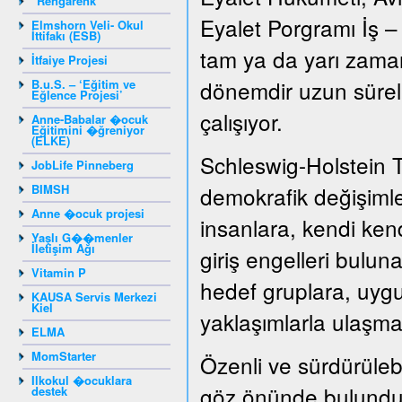
"Rengarenk"
Eyalet Porgramı İş –
Elmshorn Veli- Okul
İttifakı (ESB)
tam ya da yarı zamanl
İtfaiye Projesi
dönemdir uzun süreli 
B.u.S. – ‘Eğitim ve
Eğlence Projesi’
çalışıyor.
Anne-Babalar �ocuk
Eğitimini �ğreniyor
(ELKE)
Schleswig-Holstein 
JobLife Pinneberg
BIMSH
demokrafik değişiml
Anne �ocuk projesi
insanlara, kendi kend
Yaşlı G��menler
İletişim Ağı
giriş engelleri bulun
Vitamin P
hedef gruplara, uygu
KAUSA Servis Merkezi
Kiel
yaklaşımlarla ulaşma
ELMA
MomStarter
Özenli ve sürdürülebil
Ilkokul �ocuklara
göz önünde bulunduru
destek