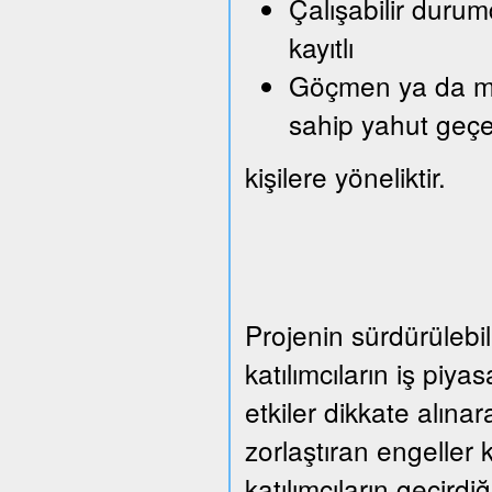
Çalışabilir durum
kayıtlı
Göçmen ya da mült
sahip yahut geçe
kişilere yöneliktir.
Projenin sürdürülebil
katılımcıların iş piy
etkiler dikkate alına
zorlaştıran engeller 
katılımcıların geçirdi