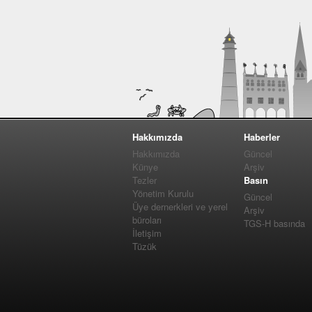
Hakkımızda
Haberler
Hakkımızda
Güncel
Künye
Arşiv
Tezler
Basın
Yönetim Kurulu
Güncel
Üye dernerkleri ve yerel
Arşiv
büroları
TGS-H basında
İletişim
Tüzük