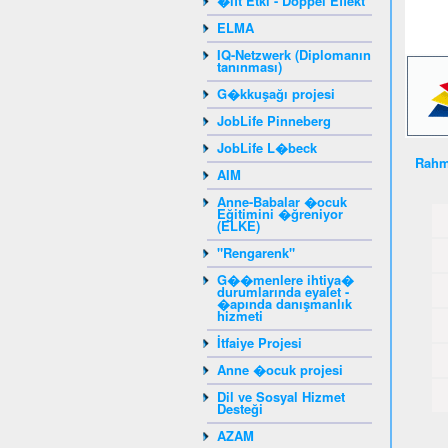
�ift Etki - Doppel Effekt
ELMA
IQ-Netzwerk (Diplomanın
tanınması)
G�kkuşağı projesi
JobLife Pinneberg
JobLife L�beck
Rahm
AIM
Anne-Babalar �ocuk
Eğitimini �ğreniyor
(ELKE)
"Rengarenk"
G��menlere ihtiya�
durumlarında eyalet -
�apında danışmanlık
hizmeti
İtfaiye Projesi
Anne �ocuk projesi
Dil ve Sosyal Hizmet
Desteği
AZAM