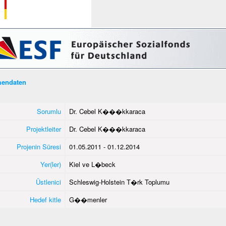
endaten
Sorumlu
Dr. Cebel K���kkaraca
Projektleiter
Dr. Cebel K���kkaraca
Projenin Süresi
01.05.2011 - 01.12.2014
Yer(ler)
Kiel ve L�beck
Üstlenici
Schleswig-Holstein T�rk Toplumu
Hedef kitle
G��menler