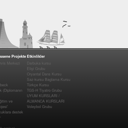
ssene Projekte
Etkinlikler
vis Merkezi
Darbuka kursu
Elişi Grubu
Oryantal Dans Kursu
Saz-kursu Baglama Kursu
�beck
Türkçe Kursu
k (Diplomanın
TGS-H Tiyatro Grubu
UYUM KURSLARI /
ğitim ve
ALMANCA KURSLARI
jesi’
Voleybol Grubu
cuklara destek
r