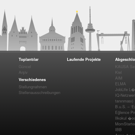
Toplantılar
Laufende Projekte
Abgeschlo
Güncel
KAUSA Ser
Arşiv
Kiel
AIM
Verschiedenes
ELMA
Stellungnahmen
JobLife L
Stellenausschreibungen
IQ-Netzwer
tanınması)
B.u.S. – ‘E
Eğlence Pro
Ilkokul �o
MomStarte
IBB