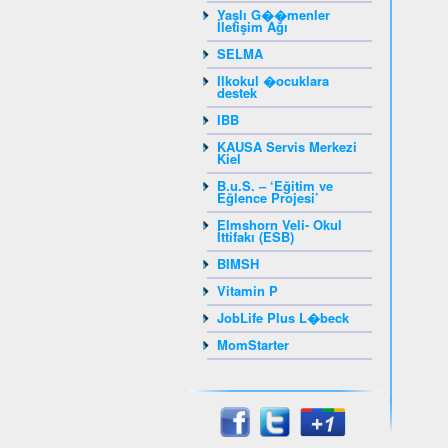
Yaşlı G��menler
İletişim Ağı
SELMA
Ilkokul �ocuklara
destek
IBB
KAUSA Servis Merkezi
Kiel
B.u.S. – ‘Eğitim ve
Eğlence Projesi’
Elmshorn Veli- Okul
İttifakı (ESB)
BIMSH
Vitamin P
JobLife Plus L�beck
MomStarter