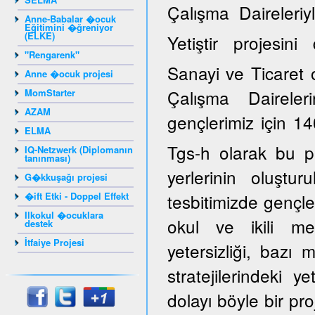
Çalışma Daireleriy
Anne-Babalar �ocuk
Eğitimini �ğreniyor
(ELKE)
Yetiştir projesi
"Rengarenk"
Sanayi ve Ticaret 
Anne �ocuk projesi
Çalışma Daireler
MomStarter
AZAM
gençlerimiz için 14
ELMA
Tgs-h olarak bu p
IQ-Netzwerk (Diplomanın
tanınması)
yerlerinin oluştur
G�kkuşağı projesi
�ift Etki - Doppel Effekt
tesbitimizde gençle
Ilkokul �ocuklara
okul ve ikili mes
destek
İtfaiye Projesi
yetersizliği, bazı
stratejilerindeki y
dolayı böyle bir pro