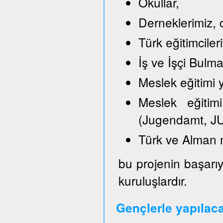
Okullar,
Derneklerimiz, c
Türk eğitimciler
İş ve İşçi Bulm
Meslek eğitimi y
Meslek eğitimi
(Jugendamt, JU
Türk ve Alman 
bu projenin başarıy
kuruluşlardır.
Gençlerle yapılac