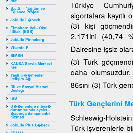
AIM
Türkiye Cumhuriy
B.u.S. – ‘Eğitim ve
Eğlence Projesi’
sigortalara kayıtlı
JobLife L�beck
(3) kişi göçmendi
Elmshorn Veli- Okul
İttifakı (ESB)
2.171ini (40,74 
JobLife Pinneberg
Dairesine işsiz ola
Vitamin P
BIMSH
(3) Türk göçmendir
KAUSA Servis Merkezi
Kiel
daha olumsuzdur. K
Yaşlı G��menler
İletişim Ağı
86sını (3) Türk gen
Dil ve Sosyal Hizmet
Desteği
IBB
Türk Gençlerini Me
G��menlere ihtiya�
durumlarında eyalet -
�apında danışmanlık
Schleswig-Holstein 
hizmeti
JobLife Plus L�beck
Türk işverenlerle b
SELMA