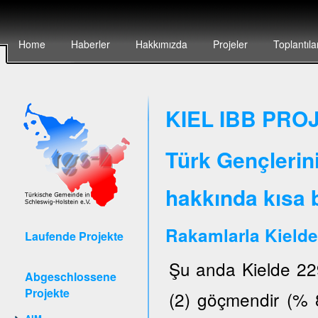
Home
Haberler
Hakkımızda
Projeler
Toplantıla
KIEL IBB PROJ
Türk Gençlerin
hakkında kısa b
Rakamlarla Kielde
Laufende Projekte
Şu anda Kielde 22
Abgeschlossene
Projekte
(2) göçmendir (% 8