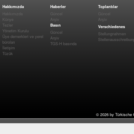
Hakkımızda
Haberler
Toplantılar
Hakkımızda
Güncel
Güncel
Künye
Arşiv
Arşiv
Tezler
Basın
Verschiedenes
Yönetim Kurulu
Güncel
Stellungnahmen
Üye dernerkleri ve yerel
Arşiv
Stellenausschreibun
büroları
TGS-H basında
İletişim
Tüzük
©
2026 by Türkische 