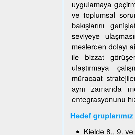
uygulamaya geçirm
ve toplumsal sorun
bakışlarını genişl
seviyeye ulaşmas
meslerden dolayı ai
ile bizzat görüşe
ulaştırmaya çalışm
müracaat stratejile
aynı zamanda mes
entegrasyonunu hızl
Hedef gruplarımız
Kielde 8., 9. v