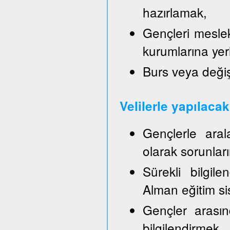
hazırlamak,
Gençleri mesle
kurumlarına yer
Burs veya değiş
Velilerle yapılaca
Gençlerle aral
olarak sorunla
Sürekli bilgil
Alman eğitim sis
Gençler arasın
bilgilendirmek,