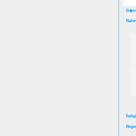
G�nc
Rahm
İleti
Rege