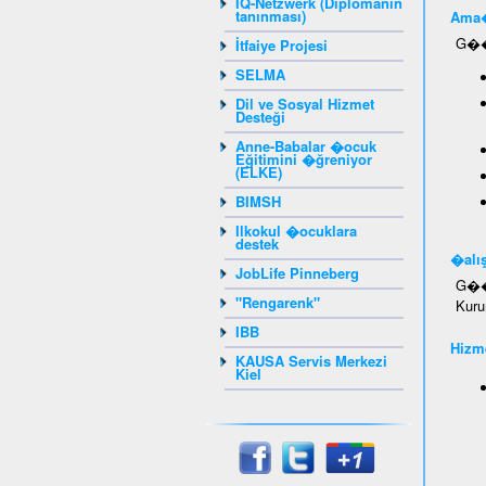
IQ-Netzwerk (Diplomanın
tanınması)
Ama�
G��m
İtfaiye Projesi
SELMA
Dil ve Sosyal Hizmet
Desteği
Anne-Babalar �ocuk
Eğitimini �ğreniyor
(ELKE)
BIMSH
Ilkokul �ocuklara
destek
�alış
JobLife Pinneberg
G��m
"Rengarenk"
Kuru
IBB
Hizme
KAUSA Servis Merkezi
Kiel