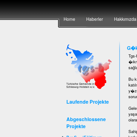
Home
Haberler
Hakkımızda
G�k
Tgs-
�ıkm
sağl
Bu k
katı
y�zd
soru
Laufende Projekte
Gele
yaşa
Abgeschlossene
olar
Projekte
Sahi