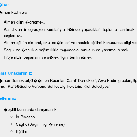
lar:
en kadınlara:
Alman dilini �ğretmek.
Katıldıkları integrasyon kurslarıyla i�inde yaşadıkları toplumu tanıtmak
sağlamak.
Alman eğitim sistemi, okul se�imleri ve meslek eğitimi konusunda bilgi v
Sağlık ve �zellikle bağımlılıkla m�cadele konusun da yardımcı olmak.
Projemizin başarısını ve s�rekliliğini temin etmek
ma Ortaklarımız:
en Dernekleri,G��men Kadınlar, Camii Dernekleri, Awo Kadın grupları,Spor
mu, Parit�tische Verband Schleswig Holstein, Kiel Belediyesi
tlerimiz:
�eşitli konularda danışmanlık
İş Piyasası
Sağlık (Bağımlılığı �nleme)
Eğitim