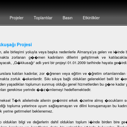
Projeler
Toplantılar
Basın
Etkinlikler
kuşağı Projesi
h, aile birleşimi yoluyla veya başka nedenlerle Almanya’ya gelen ve i�inde
akta zorlanan g��men kadınların dillerini geliştirmek ve katılacakla
ayacak, „G�kkusağı“ adlı yeni bir projeyi 01.01.2009 tarihinde hayata ge�irdi
urslara katılan kadınlar, zor �ğrenen veya eğitim ve �ğretim ortamlarında
lmakta zorluk �ekenlerdir. Sıkı sıkıya bağlı oldukları gelenekleri belli bir �
en yaşadıkları toplumun sunmuş olduğu genel hizmetlerden bu g�ne kadar yara
nları gerekirse yerinde ��z�mlemeyi hedeflemektedir.
neksel T�rk ailelerinde ailenin ge�imini erkek �zerine almış �ocukların so
diğı topluma yeterince uyum sağlayamayan ve dilini konuşamayan bu kadınl
ak yerine getirmeleri beklenemez.
p oldukları bilgi ve değerlerin dahil oldukları toplum i�inde birden bir