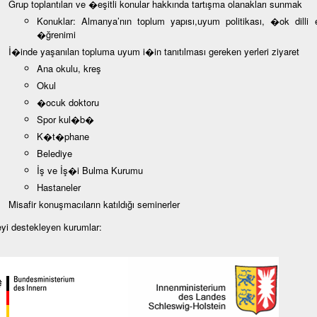
Grup toplantıları ve �eşitli konular hakkında tartışma olanakları sunmak
Konuklar: Almanya’nın toplum yapısı,uyum politikası, �ok dilli e
�ğrenimi
İ�inde yaşanılan topluma uyum i�in tanıtılması gereken yerleri ziyaret
Ana okulu, kreş
Okul
�ocuk doktoru
Spor kul�b�
K�t�phane
Belediye
İş ve İş�i Bulma Kurumu
Hastaneler
Misafir konuşmacıların katıldığı seminerler
eyi destekleyen kurumlar: