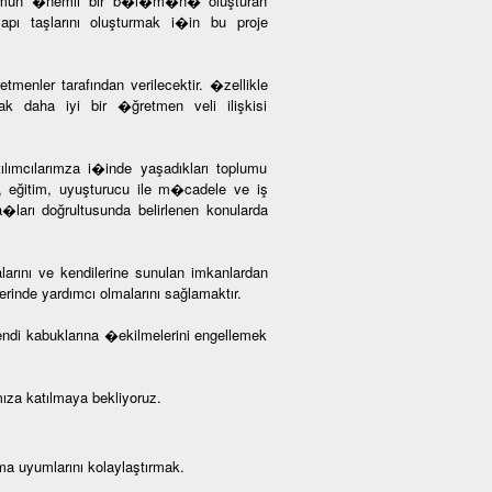
 Toplumun �nemli bir b�l�m�n� oluşturan
 taşlarını oluşturmak i�in bu proje
tmenler tarafından verilecektir. �zellikle
cak daha iyi bir �ğretmen veli ilişkisi
lımcılarımza i�inde yaşadıkları toplumu
mi, eğitim, uyuşturucu ile m�cadele ve iş
ya�ları doğrultusunda belirlenen konularda
larını ve kendilerine sunulan imkanlardan
rinde yardımcı olmalarını sağlamaktır.
kendi kabuklarına �ekilmelerini engellemek
a katılmaya bekliyoruz.
ma uyumlarını kolaylaştırmak.