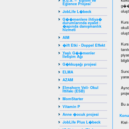
B.u.S. – ‘Eğitim ve
kork
Eğlence Projesi’
g��m
oluşt
JobLife L�beck
G��menlere ihtiya�
Kurs
durumlarında eyalet -
�apında danışmanlık
okul
hizmeti
oluşt
AIM
Kurs
�ift Etki - Doppel Effekt
tanı
Yaşlı G��menler
piya
İletişim Ağı
bilg
G�kkuşağı projesi
Sund
ELMA
yara
AZAM
Elmshorn Veli- Okul
Ayrı
İttifakı (ESB)
proje
MomStarter
Bu a
Vitamin P
Anne �ocuk projesi
Konu
JobLife Plus L�beck
Kiel