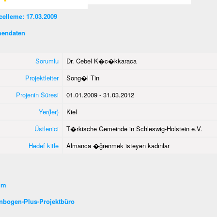
elleme: 17.03.2009
endaten
Sorumlu
Dr. Cebel K�c�kkaraca
Projektleiter
Song�l Tin
Projenin Süresi
01.01.2009 - 31.03.2012
Yer(ler)
Kiel
Üstlenici
T�rkische Gemeinde in Schleswig-Holstein e.V.
Hedef kitle
Almanca �ğrenmek isteyen kadınlar
şim
nbogen-Plus-Projektbüro