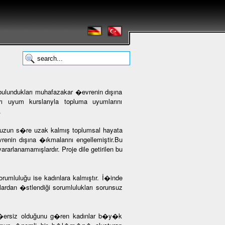
 bulundukları muhafazakar �evrenin dışına
rı uyum kurslarıyla topluma uyumlarını
.
n uzun s�re uzak kalmış toplumsal hayata
evrenin dışına �ıkmalarını engellemiştir.Bu
rlanamamışlardır. Proje dile getirilen bu
rumluluğu ise kadınlara kalmıştır. İ�inde
ardan �stlendiği sorumlulukları sorunsuz
e ge�ersiz olduğunu g�ren kadınlar b�y�k