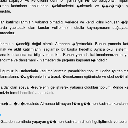
ulara kapılıyor ve kendilerini derin bir yalnızlığın i�inde buluyorlar.
en kadınların kabuklarına �ekilmelerini �nlemek ve ��z�m�n yapı
uruldu.
lar, katılımcılarımızın yabancı olmadığı yerlerde ve kendi dilini konuşan �ğre
larda yapılacak olan kurslar velilerimizin okulla kaynaşmasını sağlaya
uracaktır.
larımızın �nceliği doğal olarak Almanca �ğretmektir. Bunun yanında katı
tmak ve aktif katılımlarını sağlamak bir başka hedeftir. Ayrıca okul siste
sası konularında da bilgi verilecektir. Bunun yanında katılımcılarımızın ihti
ilendirme ve danışmanlık hizmetleri de projenin kapsamı i�indedir.
uğumuz bu imkanlarla katılımcılarımzın yaşadıkları toplumu daha iyi tanıma
rlanmalarını, �z g�venlerini artırarak �ocukarının eğitiminde ve okul se�imle
ca dar olan sosyal �evrelerini geliştirerek yabancı oldukları toplum i�inde 
mizin temel hedefleri arasındadır.
ma�lar �er�evesinde Almanca bilmeyen t�m g��men kadınları kurslarımız
:
- Gaarden semtinde yaşayan g��men kadınların dillerini geliştirmek ve toplu