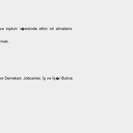
 ve toplum i�ersinde etkin rol almalarını
ermek.
 Dernekeri, Jobcenter, İş ve İş�i Bulma