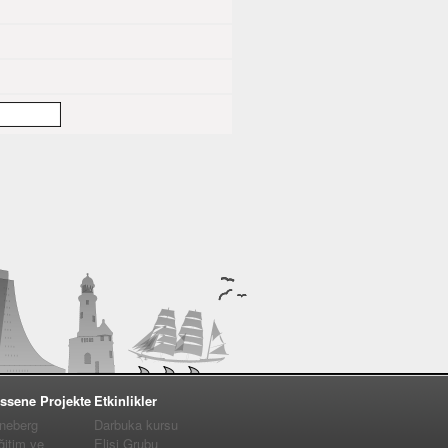
ssene Projekte
Etkinlikler
nneberg
Darbuka kursu
ğitim ve
Elişi Grubu