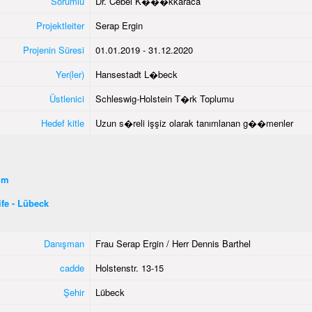
Sorumlu
Dr. Cebel K���kkaraca
Projektleiter
Serap Ergin
Projenin Süresi
01.01.2019 - 31.12.2020
Yer(ler)
Hansestadt L�beck
Üstlenici
Schleswig-Holstein T�rk Toplumu
Hedef kitle
Uzun s�reli işşiz olarak tanımlanan g��menler
şim
fe - Lübeck
Danışman
Frau Serap Ergin / Herr Dennis Barthel
cadde
Holstenstr. 13-15
Şehir
Lübeck