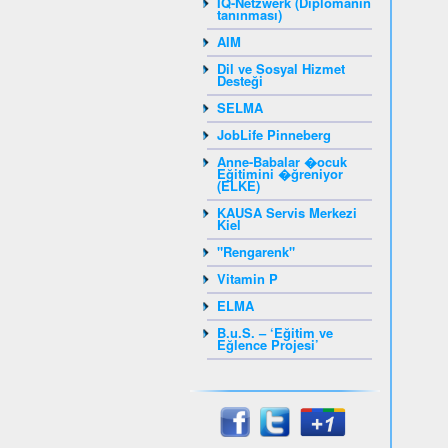
IQ-Netzwerk (Diplomanın
tanınması)
AIM
Dil ve Sosyal Hizmet
Desteği
SELMA
JobLife Pinneberg
Anne-Babalar �ocuk
Eğitimini �ğreniyor
(ELKE)
KAUSA Servis Merkezi
Kiel
"Rengarenk"
Vitamin P
ELMA
B.u.S. – ‘Eğitim ve
Eğlence Projesi’