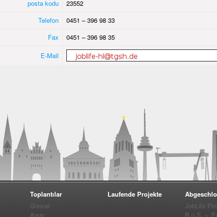
posta kodu
23552
Telefon
0451 – 396 98 33
Fax
0451 – 396 98 35
E-Mail
Toplantılar
Laufende Projekte
Abgeschlo
Güncel
JobLife Pi
Arşiv
B.u.S. – ‘E