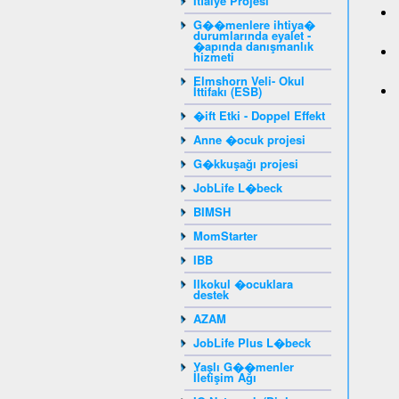
İtfaiye Projesi
G��menlere ihtiya�
durumlarında eyalet -
�apında danışmanlık
hizmeti
Elmshorn Veli- Okul
İttifakı (ESB)
�ift Etki - Doppel Effekt
Anne �ocuk projesi
G�kkuşağı projesi
JobLife L�beck
BIMSH
MomStarter
IBB
Ilkokul �ocuklara
destek
AZAM
JobLife Plus L�beck
Yaşlı G��menler
İletişim Ağı