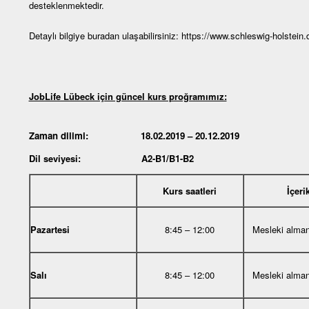
desteklenmektedir.
Detaylı bilgiye buradan ulaşabilirsiniz:
https://www.schleswig-holstein.
JobLife Lübeck için güncel kurs proğramımız:
Zaman dilimi: 18.02.2019 – 20.12.2019
Dil seviyesi: A2-B1/B1-B2
Kurs saatleri
İçeri
Pazartesi
8:45 – 12:00
Mesleki alma
Salı
8:45 – 12:00
Mesleki alma