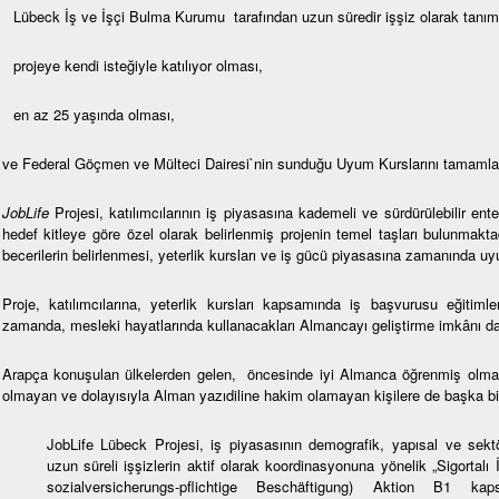
Lübeck İş ve İşçi Bulma Kurumu tarafından uzun süredir işşiz olarak tanı
projeye kendi isteğiyle katılıyor olması,
en az 25 yaşında olması,
ve Federal Göçmen ve Mülteci Dairesi`nin sunduğu Uyum Kurslarını tamaml
JobLife
Projesi, katılımcılarının iş piyasasına kademeli ve sürdürülebilir e
hedef kitleye göre özel olarak belirlenmiş projenin temel taşları bulunmakt
becerilerin belirlenmesi, yeterlik kursları ve iş gücü piyasasına zamanında u
Proje, katılımcılarına, yeterlik kursları kapsamında iş başvurusu eğitimler
zamanda, mesleki hayatlarında kullanacakları Almancayı geliştirme imkânı d
Arapça konuşulan ülkelerden gelen, öncesinde iyi Almanca öğrenmiş olması
olmayan ve dolayısıyla Alman yazıdiline hakim olamayan kişilere de başka bir
JobLife Lübeck Projesi, iş piyasasının demografik, yapısal ve sekt
uzun süreli işşizlerin aktif olarak koordinasyonuna yönelik „Sigortalı
sozialversicherungs-pflichtige Beschäftigung) Aktion B1 ka