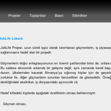
Projeler
Toplantılar
Basın
Etkinlikler
JobLife Lübeck
JobLife
Projesi, uzun süreli işşiz olarak tanımlanan göçmenlerin, iş piyasası
saĝlanmasını hedef alan bir projedir.
Göçmenlerin doğru entegrasyonunun en önemli şartlarından birisi de, onlara i
Bu sadece ekonomik anlamda bir gelişme değil, aynı zamanda kendi başına
durum, ülkelerinden kacarak Almanya´ya sığınmış kişiler için de geçerlidi
zorluklar ile, diĝer göçmenlerin sorunları benzerlikler de gösterebilir. Örne
denkliğindeki eksikliker, iş dünyasındakı ayırımcılık vb.
Hedef kitledeki kişilerde aşağıdaki özelliklerin olması belirlenmiştir:
Göçmen olması,