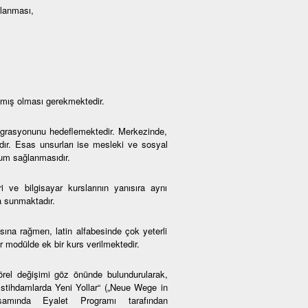
mlanması,
amış olması gerekmektedir.
ntegrasyonunu hedeflemektedir. Merkezinde,
adır. Esas unsurları ise mesleki ve sosyal
yum sağlanmasıdır.
i ve bilgisayar kurslarının yanısıra aynı
a sunmaktadır.
na rağmen, latin alfabesinde çok yeterli
 modülde ek bir kurs verilmektedir.
örel değişimi göz önünde bulundurularak,
 İstihdamlarda Yeni Yollar“ („Neue Wege in
psamında Eyalet Programı tarafından