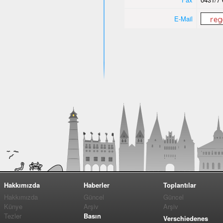
E-Mail
Hakkımızda
Haberler
Toplantılar
Hakkımızda
Güncel
Güncel
Künye
Arşiv
Arşiv
Tezler
Basın
Verschiedenes