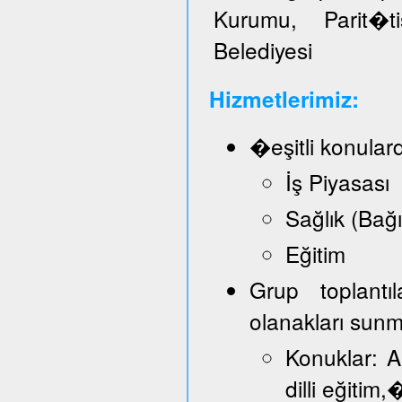
Kurumu, Parit�t
Belediyesi
Hizmetlerimiz:
�eşitli konular
İş Piyasası
Sağlık (Bağ
Eğitim
Grup toplantı
olanakları sun
Konuklar: A
dilli eğitim