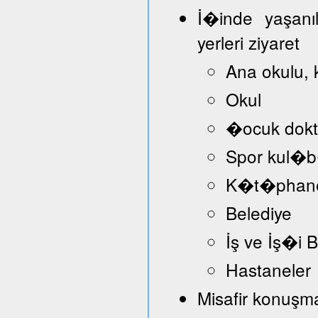
İ�inde yaşanı
yerleri ziyaret
Ana okulu, 
Okul
�ocuk dokt
Spor kul�
K�t�phan
Belediye
İş ve İş�i
Hastaneler
Misafir konuşmac