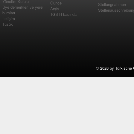
Yönetim Kurulu
Güncel
Stellungnahmen
Üye dernerkleri ve yerel
Arşiv
Stellenausschreibun
büroları
TGS-H basında
İletişim
Tüzük
©
2026 by Türkische 