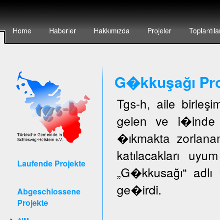
Home
Haberler
Hakkımızda
Projeler
Toplantıla
G�kkuşağı Pro
Tgs-h, aile birleş
gelen ve i�inde 
�ıkmakta zorlanan
katılacakları uyu
Laufende Projekte
„G�kkusağı“ adlı 
ge�irdi.
Abgeschlossene
Projekte