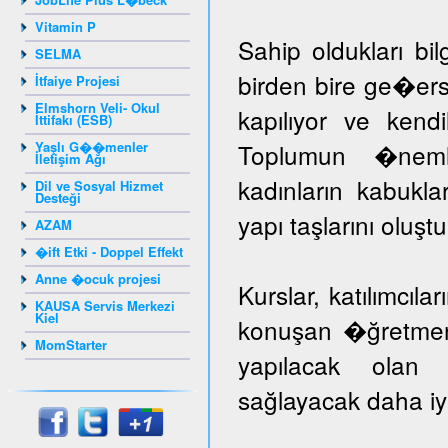
Vitamin P
Sahip oldukları bil
SELMA
birden bire ge�er
İtfaiye Projesi
Elmshorn Veli- Okul
kapılıyor ve kendil
İttifakı (ESB)
Yaşlı G��menler
Toplumun �nem
İletişim Ağı
kadınların kabuk
Dil ve Sosyal Hizmet
Desteği
yapı taşlarını oluş
AZAM
�ift Etki - Doppel Effekt
Anne �ocuk projesi
Kurslar, katılımcıla
KAUSA Servis Merkezi
Kiel
konuşan �ğretmenle
MomStarter
yapılacak olan k
sağlayacak daha iyi 