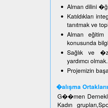
Alman dilini �
Katıldıkları in
tanıtmak ve top
Alman eğitim 
konusunda bilg
Sağlık ve �ze
yardımcı olmak.
Projemizin başar
�alışma Ortakları
G��men Dernekler
Kadın grupları,S