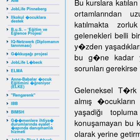
Bu kurslara katıla
AIM
JobLife Pinneberg
ortamlarından u
Ilkokul �ocuklara
destek
katılmakta zorlu
B.u.S. – ‘Eğitim ve
gelenekleri belli b
Eğlence Projesi’
IQ-Netzwerk (Diplomanın
y�zden yaşadıklar
tanınması)
G�kkuşağı projesi
bu g�ne kadar yar
JobLife L�beck
sorunları gerekir
ELMA
Anne-Babalar �ocuk
Eğitimini �ğreniyor
(ELKE)
Geleneksel T�rk 
"Rengarenk"
almış �ocukların 
IBB
yaşadiğı toplum
BIMSH
G��menlere ihtiya�
konuşamayan bu ka
durumlarında eyalet -
�apında danışmanlık
olarak yerine getir
hizmeti
JobLife Plus L�beck