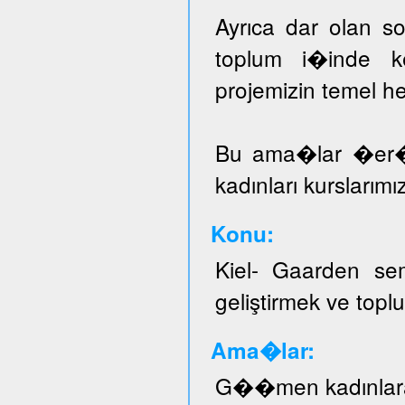
Ayrıca dar olan sos
toplum i�inde ke
projemizin temel he
Bu ama�lar �er
kadınları kurslarımı
Konu:
Kiel- Gaarden se
geliştirmek ve topl
Ama�lar:
G��men kadınlar