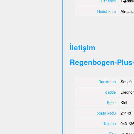
Üstlenici
T�rkisc
Hedef kitle
Almanca
İletişim
Regenbogen-Plus-
Danışman
Songül 
cadde
Diedric
Şehir
Kiel
posta kodu
24143
Telefon
0431/36
Fax
0431/7 