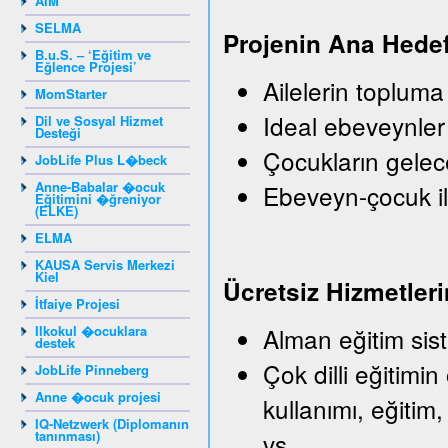
AIM
SELMA
Projenin Ana Hedef
B.u.S. – ‘Eğitim ve
Eğlence Projesi’
Ailelerin topluma
MomStarter
Ideal ebeveynler
Dil ve Sosyal Hizmet
Desteği
Çocukların gelec
JobLife Plus L�beck
Anne-Babalar �ocuk
Ebeveyn-çocuk il
Eğitimini �ğreniyor
(ELKE)
ELMA
KAUSA Servis Merkezi
Kiel
Ü
crets
iz
Hizmetleri
İtfaiye Projesi
Ilkokul �ocuklara
Alman eğitim sist
destek
Çok dilli eğitimin
JobLife Pinneberg
Anne �ocuk projesi
kullanımı, eğitim,
IQ-Netzwerk (Diplomanın
tanınması)
vs.