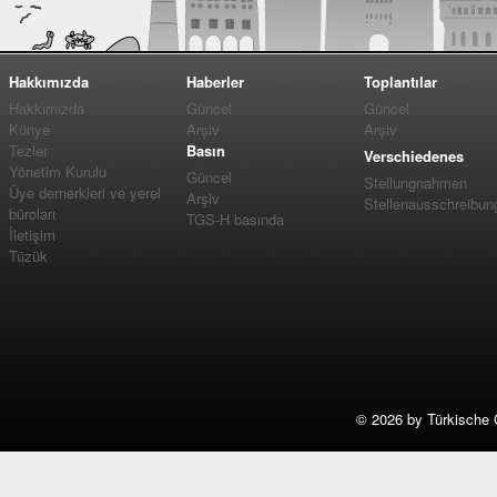
Hakkımızda
Haberler
Toplantılar
Hakkımızda
Güncel
Güncel
Künye
Arşiv
Arşiv
Tezler
Basın
Verschiedenes
Yönetim Kurulu
Güncel
Stellungnahmen
Üye dernerkleri ve yerel
Arşiv
Stellenausschreibun
büroları
TGS-H basında
İletişim
Tüzük
©
2026 by Türkische 