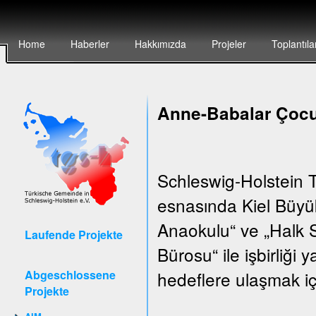
Home
Haberler
Hakkımızda
Projeler
Toplantıla
Anne-Babalar Çocu
Schleswig-Holstein T
esnasında Kiel Büyük
Anaokulu“ ve „Halk S
Laufende Projekte
Bürosu“ ile işbirliği
Abgeschlossene
hedeflere ulaşmak iç
Projekte