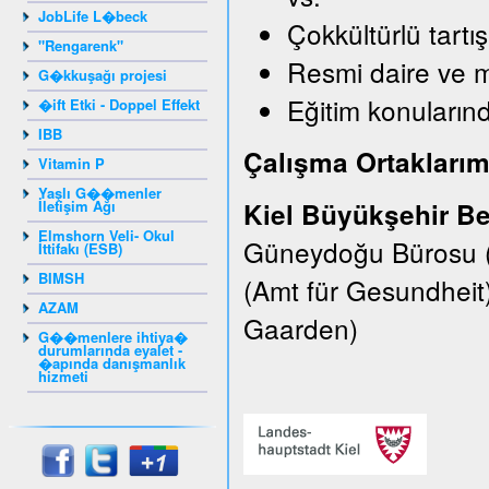
JobLife L�beck
Çokkültürlü tartı
"Rengarenk"
Resmi daire ve 
G�kkuşağı projesi
Eğitim konularınd
�ift Etki - Doppel Effekt
IBB
Çalışma Ortaklarım
Vitamin P
Yaşlı G��menler
İletişim Ağı
Kiel Büyükşehir Be
Elmshorn Veli- Okul
Güneydoğu Bürosu (E
İttifakı (ESB)
BIMSH
(Amt für Gesundheit
AZAM
Gaarden)
G��menlere ihtiya�
durumlarında eyalet -
�apında danışmanlık
hizmeti