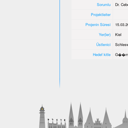
Sorumlu
Dr. Ce
Projektleiter
Projenin Süresi
15.03.2
Yer(ler)
Kiel
Üstlenici
Schlesw
Hedef kitle
G��men 