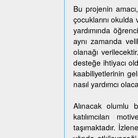
Bu projenin amacı,
çocuklarını okulda 
yardımında öğrencil
aynı zamanda veli
olanağı verilecekti
desteğe ihtiyacı ol
kaabiliyetlerinin ge
nasıl yardımcı olaca
Alınacak olumlu b
katılımcıları mo
taşımaktadır. İzlen
yönde etkileyeceği