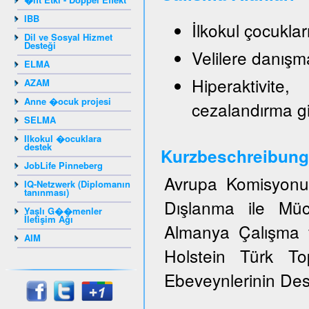
IBB
İlkokul çocukla
Dil ve Sosyal Hizmet
Desteği
Velilere danışm
ELMA
Hiperaktivite
AZAM
Anne �ocuk projesi
cezalandırma g
SELMA
Ilkokul �ocuklara
destek
Kurzbeschreibung
JobLife Pinneberg
Avrupa Komisyonun
IQ-Netzwerk (Diplomanın
tanınması)
Dışlanma ile Müc
Yaşlı G��menler
İletişim Ağı
Almanya Çalışma v
AIM
Holstein Türk T
Ebeveynlerinin Dest