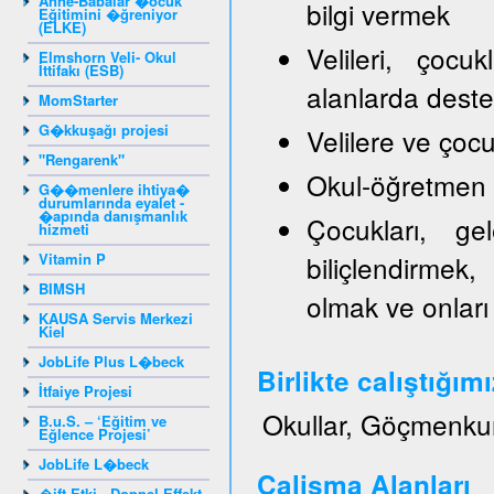
Anne-Babalar �ocuk
bilgi vermek
Eğitimini �ğreniyor
(ELKE)
Velileri, çocu
Elmshorn Veli- Okul
İttifakı (ESB)
alanlarda dest
MomStarter
G�kkuşağı projesi
Velilere ve ço
"Rengarenk"
Okul-öğretmen ve
G��menlere ihtiya�
durumlarında eyalet -
�apında danışmanlık
Çocukları, gel
hizmeti
Vitamin P
biliçlendirmek,
BIMSH
olmak ve onları
KAUSA Servis Merkezi
Kiel
JobLife Plus L�beck
Birlikte calıştığım
İtfaiye Projesi
Okullar, Göçmenku
B.u.S. – ‘Eğitim ve
Eğlence Projesi’
JobLife L�beck
Calisma Alanları
�ift Etki - Doppel Effekt