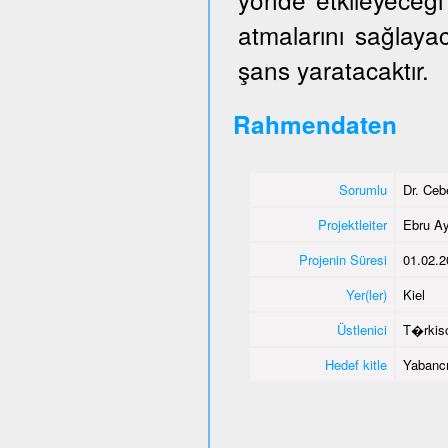
atmalarını sağlaya
şans yaratacaktır.
Rahmendaten
Sorumlu
Dr. Ce
Projektleiter
Ebru Ay
Projenin Süresi
01.02.2
Yer(ler)
Kiel
Üstlenici
T�rkisc
Hedef kitle
Yabancı 