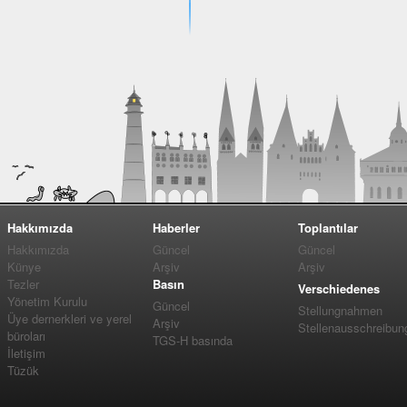
Hakkımızda
Haberler
Toplantılar
Hakkımızda
Güncel
Güncel
Künye
Arşiv
Arşiv
Tezler
Basın
Verschiedenes
Yönetim Kurulu
Güncel
Stellungnahmen
Üye dernerkleri ve yerel
Arşiv
Stellenausschreibun
büroları
TGS-H basında
İletişim
Tüzük