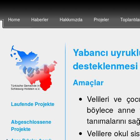
Home
Haberler
Hakkımızda
Projeler
Toplantıla
Yabancı uyruklu
desteklenmesi 
Amaçlar
Velileri ve ço
Laufende Projekte
böylece anne v
tanımalarını sa
Abgeschlossene
Projekte
Velilere okul sis