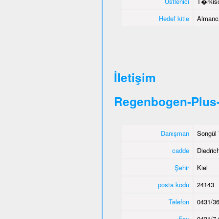
Üstlenici
T�rkisc
Hedef kitle
Almanca
İletişim
Regenbogen-Plus-
Danışman
Songül 
cadde
Diedric
Şehir
Kiel
posta kodu
24143
Telefon
0431/36
Fax
0431/7 