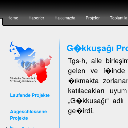
Home
Haberler
Hakkımızda
Projeler
Toplantıla
G�kkuşağı Pro
Tgs-h, aile birleş
gelen ve i�inde 
�ıkmakta zorlanan
katılacakları uyu
Laufende Projekte
„G�kkusağı“ adlı 
ge�irdi.
Abgeschlossene
Projekte