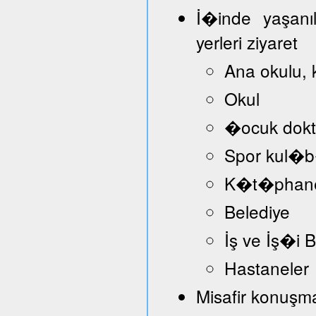
İ�inde yaşanı
yerleri ziyaret
Ana okulu, 
Okul
�ocuk dokt
Spor kul�
K�t�phan
Belediye
İş ve İş�i
Hastaneler
Misafir konuşmac