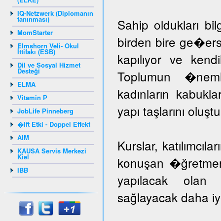
IQ-Netzwerk (Diplomanın
tanınması)
Sahip oldukları bil
MomStarter
birden bire ge�er
Elmshorn Veli- Okul
İttifakı (ESB)
kapılıyor ve kendil
Dil ve Sosyal Hizmet
Desteği
Toplumun �nem
ELMA
kadınların kabuk
Vitamin P
yapı taşlarını oluş
JobLife Pinneberg
�ift Etki - Doppel Effekt
AIM
Kurslar, katılımcıla
KAUSA Servis Merkezi
Kiel
konuşan �ğretmenle
IBB
yapılacak olan k
sağlayacak daha iyi 