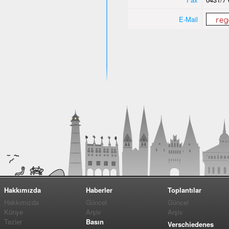
E-Mail
Hakkımızda
Haberler
Toplantılar
Hakkımızda
Güncel
Güncel
Künye
Arşiv
Arşiv
Tezler
Basın
Verschiedenes