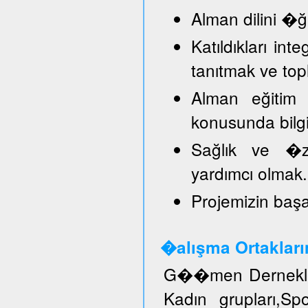
Alman dilini �
Katıldıkları in
tanıtmak ve top
Alman eğitim 
konusunda bilg
Sağlık ve �ze
yardımcı olmak.
Projemizin başar
�alışma Ortakları
G��men Dernekler
Kadın grupları,S