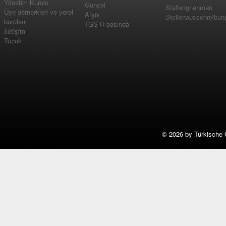
Yönetim Kurulu
Güncel
Stellungnahmen
Üye dernerkleri ve yerel
Arşiv
Stellenausschreibun
büroları
TGS-H basında
İletişim
Tüzük
©
2026 by Türkische 