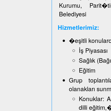
Kurumu, Parit�t
Belediyesi
Hizmetlerimiz:
�eşitli konular
İş Piyasası
Sağlık (Bağ
Eğitim
Grup toplantı
olanakları sun
Konuklar: A
dilli eğitim