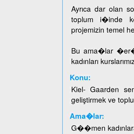
Ayrıca dar olan sos
toplum i�inde ke
projemizin temel he
Bu ama�lar �er
kadınları kurslarımı
Konu:
Kiel- Gaarden se
geliştirmek ve topl
Ama�lar:
G��men kadınlar