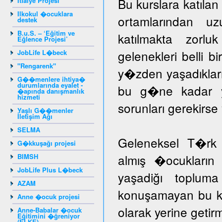
Bu kurslara katıla
İtfaiye Projesi
Ilkokul �ocuklara
ortamlarından u
destek
B.u.S. – ‘Eğitim ve
katılmakta zorlu
Eğlence Projesi’
gelenekleri belli b
JobLife L�beck
"Rengarenk"
y�zden yaşadıklar
G��menlere ihtiya�
durumlarında eyalet -
bu g�ne kadar yar
�apında danışmanlık
hizmeti
sorunları gerekir
Yaşlı G��menler
İletişim Ağı
SELMA
Geleneksel T�rk 
G�kkuşağı projesi
almış �ocukların 
BIMSH
JobLife Plus L�beck
yaşadiğı toplum
AZAM
konuşamayan bu ka
Anne �ocuk projesi
olarak yerine getir
Anne-Babalar �ocuk
Eğitimini �ğreniyor
(ELKE)