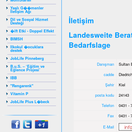
Yaşlı G��menler
İletişim Ağı
İletişim
Dil ve Sosyal Hizmet
Desteği
�ift Etki - Doppel Effekt
Landesweite Berat
BIMSH
Bedarfslage
Ilkokul �ocuklara
destek
JobLife Pinneberg
Danışman
Sultan 
B.u.S. – ‘Eğitim ve
Eğlence Projesi’
cadde
Diedrich
IBB
Şehir
Kiel
"Rengarenk"
Vitamin P
posta kodu
24143
JobLife Plus L�beck
Telefon
0431 - 
Fax
0431 - 
E-Mail