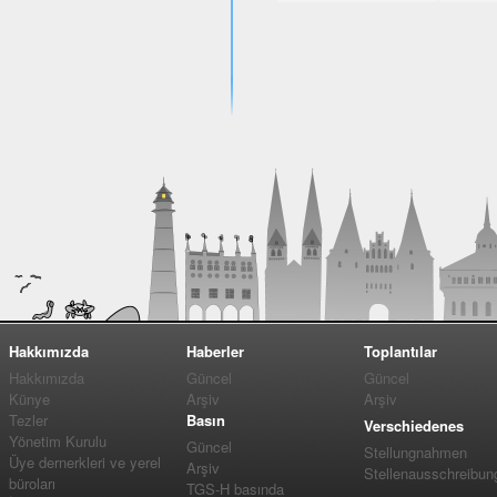
Hakkımızda
Haberler
Toplantılar
Hakkımızda
Güncel
Güncel
Künye
Arşiv
Arşiv
Tezler
Basın
Verschiedenes
Yönetim Kurulu
Güncel
Stellungnahmen
Üye dernerkleri ve yerel
Arşiv
Stellenausschreibun
büroları
TGS-H basında