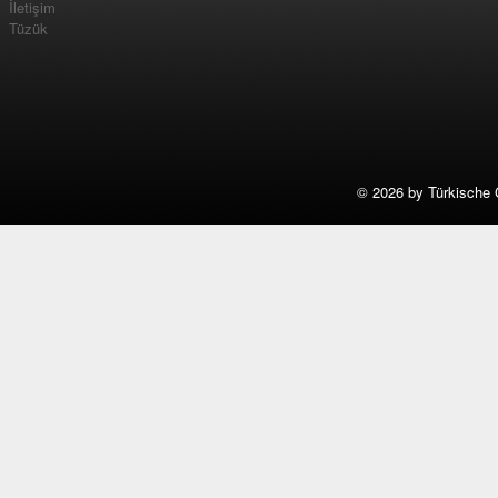
İletişim
Tüzük
©
2026 by Türkische 