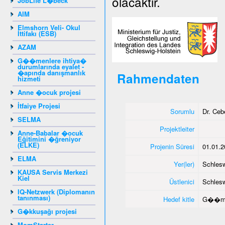
olacaktır.
JobLife L�beck
AIM
Elmshorn Veli- Okul
İttifakı (ESB)
AZAM
G��menlere ihtiya�
durumlarında eyalet -
�apında danışmanlık
Rahmendaten
hizmeti
Anne �ocuk projesi
İtfaiye Projesi
Sorumlu
Dr. Ce
SELMA
Projektleiter
Anne-Babalar �ocuk
Eğitimini �ğreniyor
(ELKE)
Projenin Süresi
01.01.2
ELMA
Yer(ler)
Schlesw
KAUSA Servis Merkezi
Kiel
Üstlenici
Schlesw
IQ-Netzwerk (Diplomanın
tanınması)
Hedef kitle
G��me
G�kkuşağı projesi
MomStarter