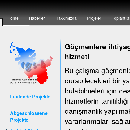
Home
Haberler
Hakkımızda
Projeler
Toplantıla
Göçmenlere ihtiyaç
hizmeti
Bu çalışma göçmenler
durabilecekleri bir 
bulabilmeleri için d
Laufende Projekte
hizmetlerin tanıtıldığ
danışmanlık yapılma
Abgeschlossene
yararlanmaları sağla
Projekte