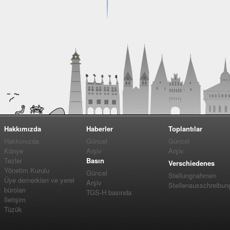
Hakkımızda
Haberler
Toplantılar
Hakkımızda
Güncel
Güncel
Künye
Arşiv
Arşiv
Tezler
Basın
Verschiedenes
Yönetim Kurulu
Güncel
Stellungnahmen
Üye dernerkleri ve yerel
Arşiv
Stellenausschreibun
büroları
TGS-H basında
İletişim
Tüzük