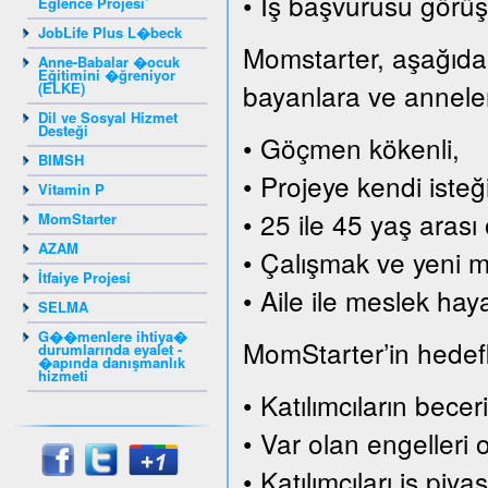
• İş başvurusu görüş
Eğlence Projesi’
JobLife Plus L�beck
Momstarter, aşağıda s
Anne-Babalar �ocuk
Eğitimini �ğreniyor
bayanlara ve annelere
(ELKE)
Dil ve Sosyal Hizmet
Desteği
• Göçmen kökenli,
BIMSH
• Projeye kendi isteği
Vitamin P
• 25 ile 45 yaş arası 
MomStarter
AZAM
• Çalışmak ve yeni me
İtfaiye Projesi
• Aile ile meslek hay
SELMA
G��menlere ihtiya�
MomStarter’in hedefle
durumlarında eyalet -
�apında danışmanlık
hizmeti
• Katılımcıların becer
• Var olan engelleri 
• Katılımcıları iş pi