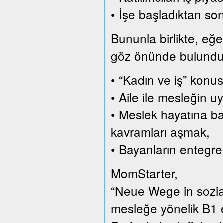
• İşe başladıktan son
Bununla birlikte, eğer
göz önünde bulundurar
• “Kadın ve iş” konus
• Aile ile mesleğin
• Meslek hayatına ba
kavramları aşmak,
• Bayanların entegre
MomStarter,
“Neue Wege in sozial
mesleğe yönelik B1 e