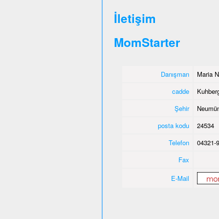
İletişim
MomStarter
Danışman
Maria N
cadde
Kuhber
Şehir
Neumün
posta kodu
24534
Telefon
04321-
Fax
E-Mail