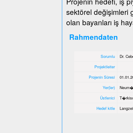
Projenin hedefi, iş 
sektörel değişimleri
olan bayanları iş hay
Rahmendaten
Sorumlu
Dr. Ce
Projektleiter
Projenin Süresi
01.01.2
Yer(ler)
Neum�
Üstlenici
T�rkisc
Hedef kitle
Langzei