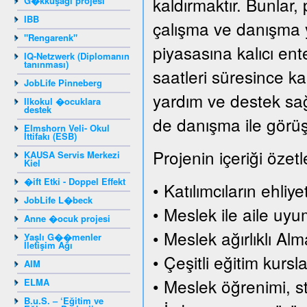
kaldırmaktır. Bunlar, 
G�kkuşağı projesi
IBB
çalışma ve danışma y
"Rengarenk"
piyasasına kalıcı en
IQ-Netzwerk (Diplomanın
tanınması)
saatleri süresince ka
JobLife Pinneberg
yardım ve destek sağl
Ilkokul �ocuklara
destek
de danışma ile görüşm
Elmshorn Veli- Okul
İttifakı (ESB)
Projenin içeriği özetl
KAUSA Servis Merkezi
Kiel
�ift Etki - Doppel Effekt
• Katılımcıların ehliy
JobLife L�beck
• Meslek ile aile uy
Anne �ocuk projesi
• Meslek ağırlıklı Al
Yaşlı G��menler
İletişim Ağı
• Çeşitli eğitim kursla
AIM
• Meslek öğrenimi, s
ELMA
B.u.S. – ‘Eğitim ve