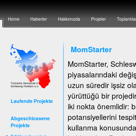
Home
Haberler
Hakkımızda
Projeler
Toplantıla
MomStarter
MomStarter, Schlesw
piyasalarındaki deği
uzun süredir işsiz o
yürüttüğü bir projedi
Laufende Projekte
iki nokta önemlidir: b
potansiyellerini tespi
Abgeschlossene
Projekte
kullanma konusunda 