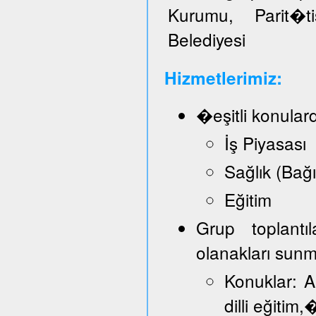
Kurumu, Parit�t
Belediyesi
Hizmetlerimiz:
�eşitli konular
İş Piyasası
Sağlık (Bağ
Eğitim
Grup toplantı
olanakları sun
Konuklar: A
dilli eğitim