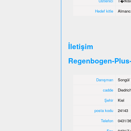
Üstlenici
T�rkisc
Hedef kitle
Almanca
İletişim
Regenbogen-Plus-
Danışman
Songül 
cadde
Diedric
Şehir
Kiel
posta kodu
24143
Telefon
0431/36
Fax
0431/7 