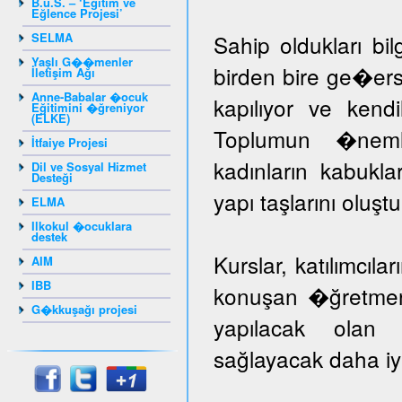
B.u.S. – ‘Eğitim ve
Eğlence Projesi’
SELMA
Sahip oldukları bil
Yaşlı G��menler
birden bire ge�er
İletişim Ağı
Anne-Babalar �ocuk
kapılıyor ve kendil
Eğitimini �ğreniyor
(ELKE)
Toplumun �nem
İtfaiye Projesi
kadınların kabuk
Dil ve Sosyal Hizmet
Desteği
yapı taşlarını oluş
ELMA
Ilkokul �ocuklara
destek
Kurslar, katılımcıla
AIM
IBB
konuşan �ğretmenle
G�kkuşağı projesi
yapılacak olan k
sağlayacak daha iyi 