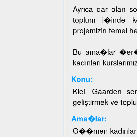
Ayrıca dar olan sos
toplum i�inde ke
projemizin temel he
Bu ama�lar �er
kadınları kurslarımı
Konu:
Kiel- Gaarden se
geliştirmek ve topl
Ama�lar:
G��men kadınlar