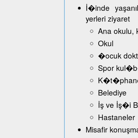
İ�inde yaşanı
yerleri ziyaret
Ana okulu, 
Okul
�ocuk dokt
Spor kul�
K�t�phan
Belediye
İş ve İş�i
Hastaneler
Misafir konuşmac