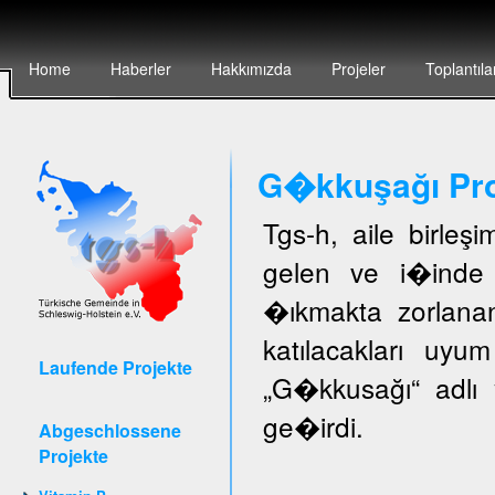
Home
Haberler
Hakkımızda
Projeler
Toplantıla
G�kkuşağı Pro
Tgs-h, aile birleş
gelen ve i�inde 
�ıkmakta zorlanan
katılacakları uyu
Laufende Projekte
„G�kkusağı“ adlı 
ge�irdi.
Abgeschlossene
Projekte