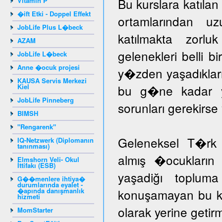
Bu kurslara katıla
Vitamin P
�ift Etki - Doppel Effekt
ortamlarından u
JobLife Plus L�beck
katılmakta zorlu
AZAM
gelenekleri belli b
JobLife L�beck
Anne �ocuk projesi
y�zden yaşadıklar
KAUSA Servis Merkezi
Kiel
bu g�ne kadar yar
JobLife Pinneberg
sorunları gerekir
BIMSH
"Rengarenk"
Geleneksel T�rk 
IQ-Netzwerk (Diplomanın
tanınması)
almış �ocukların 
Elmshorn Veli- Okul
İttifakı (ESB)
yaşadiğı toplum
G��menlere ihtiya�
durumlarında eyalet -
�apında danışmanlık
konuşamayan bu ka
hizmeti
olarak yerine getir
MomStarter