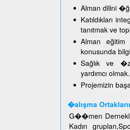
Alman dilini �
Katıldıkları in
tanıtmak ve top
Alman eğitim 
konusunda bilg
Sağlık ve �ze
yardımcı olmak.
Projemizin başar
�alışma Ortakları
G��men Dernekler
Kadın grupları,S