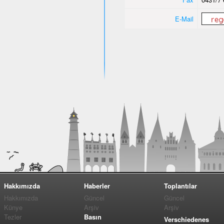
E-Mail
Hakkımızda
Haberler
Toplantılar
Hakkımızda
Güncel
Güncel
Künye
Arşiv
Arşiv
Tezler
Basın
Verschiedenes