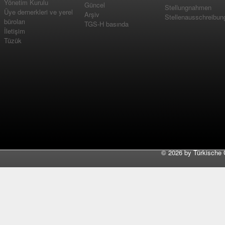
Yönetim Kurulu
Güncel
Stellungnahmen
Üye dernerkleri ve yerel
Arşiv
Stellenausschreibun
büroları
TGS-H basında
İletişim
Tüzük
©
2026 by Türkische 