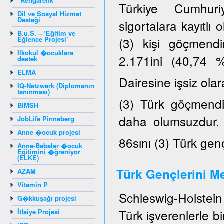
"Rengarenk"
Türkiye Cumhuriy
Dil ve Sosyal Hizmet
Desteği
sigortalara kayıtlı
B.u.S. – ‘Eğitim ve
Eğlence Projesi’
(3) kişi göçmendi
Ilkokul �ocuklara
2.171ini (40,74 
destek
ELMA
Dairesine işsiz ola
IQ-Netzwerk (Diplomanın
tanınması)
(3) Türk göçmendir
BIMSH
daha olumsuzdur. K
JobLife Pinneberg
Anne �ocuk projesi
86sını (3) Türk gen
Anne-Babalar �ocuk
Eğitimini �ğreniyor
(ELKE)
Türk Gençlerini Me
AZAM
Vitamin P
Schleswig-Holstein 
G�kkuşağı projesi
Türk işverenlerle b
İtfaiye Projesi