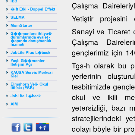
IBB
Çalışma Daireleriy
�ift Etki - Doppel Effekt
Yetiştir projesi
SELMA
MomStarter
Sanayi ve Ticaret 
G��menlere ihtiya�
durumlarında eyalet -
Çalışma Daireler
�apında danışmanlık
hizmeti
gençlerimiz için 14
JobLife Plus L�beck
Yaşlı G��menler
Tgs-h olarak bu p
İletişim Ağı
KAUSA Servis Merkezi
yerlerinin oluştur
Kiel
Elmshorn Veli- Okul
tesbitimizde gençle
İttifakı (ESB)
okul ve ikili mes
JobLife L�beck
AIM
yetersizliği, bazı
stratejilerindeki y
dolayı böyle bir pro