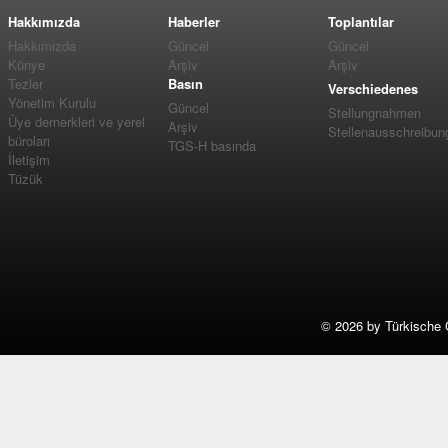
Hakkımızda
Haberler
Toplantılar
Hakkımızda
Güncel
Güncel
Künye
Arşiv
Arşiv
Tezler
Basın
Verschiedenes
Yönetim Kurulu
Güncel
Stellungnahmen
Üye dernerkleri ve yerel
Arşiv
Stellenausschreibun
büroları
TGS-H basında
İletişim
Tüzük
©
2026 by Türkische 