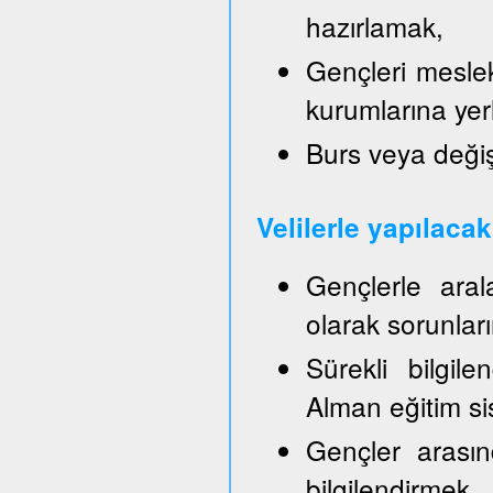
hazırlamak,
Gençleri mesle
kurumlarına yer
Burs veya değiş
Velilerle yapılaca
Gençlerle aral
olarak sorunla
Sürekli bilgil
Alman eğitim sis
Gençler arasın
bilgilendirmek,