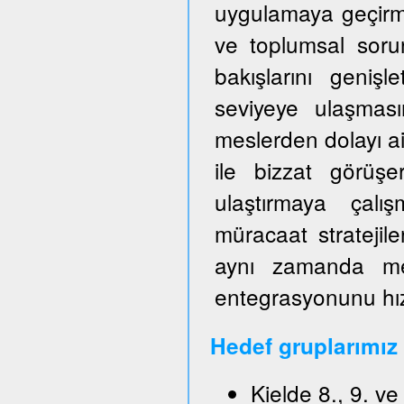
uygulamaya geçirm
ve toplumsal sorun
bakışlarını genişl
seviyeye ulaşmas
meslerden dolayı ai
ile bizzat görüşe
ulaştırmaya çalışm
müracaat stratejile
aynı zamanda mes
entegrasyonunu hızl
Hedef gruplarımız
Kielde 8., 9. v