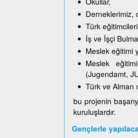
Okullar,
Derneklerimiz, c
Türk eğitimciler
İş ve İşçi Bulm
Meslek eğitimi y
Meslek eğitimi
(Jugendamt, JU
Türk ve Alman 
bu projenin başarıy
kuruluşlardır.
Gençlerle yapılac