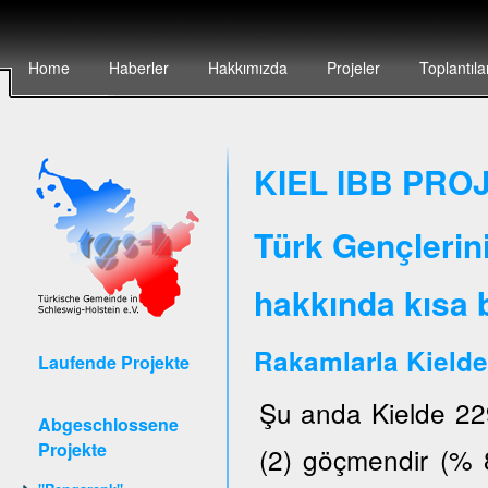
Home
Haberler
Hakkımızda
Projeler
Toplantıla
KIEL IBB PROJ
Türk Gençlerin
hakkında kısa b
Rakamlarla Kielde
Laufende Projekte
Şu anda Kielde 22
Abgeschlossene
Projekte
(2) göçmendir (% 8