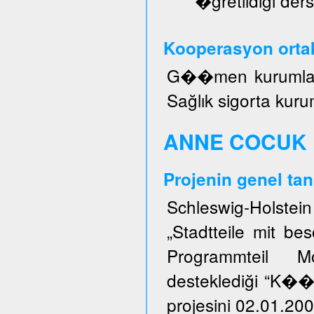
�ğretildiği ders
Kooperasyon ortak
G��men kurumları, 
Sağlık sigorta kuru
ANNE COCUK 
Projenin genel tan
Schleswig-Holstei
„Stadtteile mit b
Programmteil M
desteklediği “K�
projesini 02.01.200