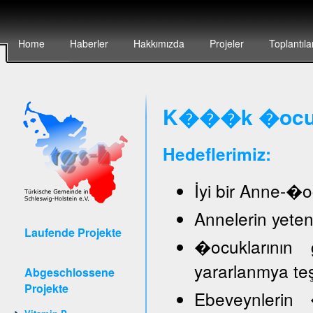
Home
Haberler
Hakkımızda
Projeler
Toplantıla
K���k �ocuk 
Hedeflerimiz:
İyi bir Anne-�oc
Annelerin yete
Laufende Projekte
�ocuklarının 
yararlanmya te
Abgeschlossene
Projekte
Ebeveynlerin �