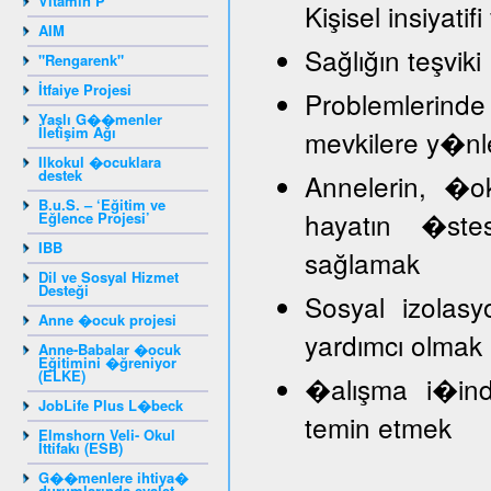
Vitamin P
Kişisel insiyat
AIM
Sağlığın teşviki
"Rengarenk"
İtfaiye Projesi
Problemlerind
Yaşlı G��menler
İletişim Ağı
mevkilere y�nl
Ilkokul �ocuklara
destek
Annelerin, �
B.u.S. – ‘Eğitim ve
hayatın �stes
Eğlence Projesi’
IBB
sağlamak
Dil ve Sosyal Hizmet
Desteği
Sosyal izolasy
Anne �ocuk projesi
yardımcı olmak
Anne-Babalar �ocuk
Eğitimini �ğreniyor
(ELKE)
�alışma i�inde
JobLife Plus L�beck
temin etmek
Elmshorn Veli- Okul
İttifakı (ESB)
G��menlere ihtiya�
durumlarında eyalet -