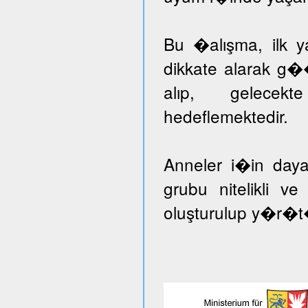
Bu �alışma, ilk ya
dikkate alarak g�
alıp, gelecekt
hedeflemektedir.
Anneler i�in day
grubu nitelikli v
oluşturulup y�r�t�