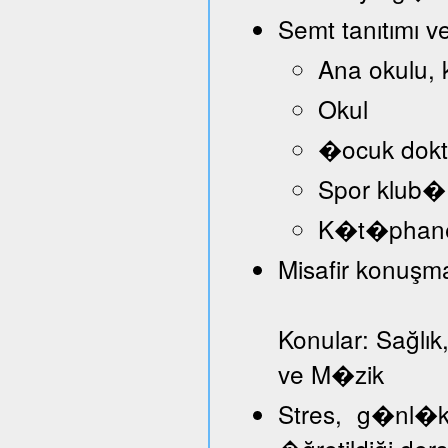
Semt tanıtımı v
Ana okulu, 
Okul
�ocuk dokt
Spor klub�
K�t�phan
Misafir konuşmac
Konular: Sağlık
ve M�zik
Stres, g�nl�k