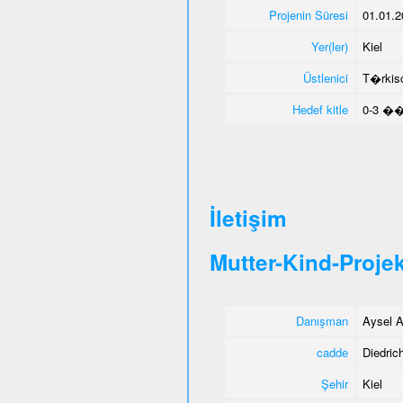
Projenin Süresi
01.01.2
Yer(ler)
Kiel
Üstlenici
T�rkisc
Hedef kitle
0-3 ��
İletişim
Mutter-Kind-Projek
Danışman
Aysel A
cadde
Diedrich
Şehir
Kiel