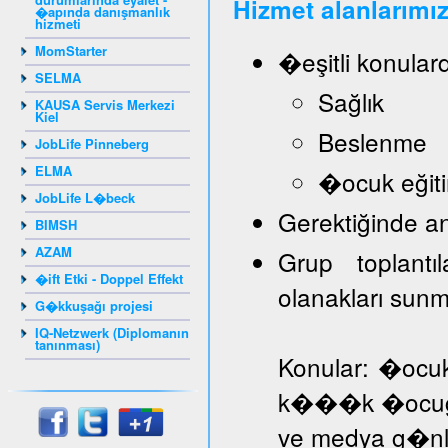
Hizmet alanlarımız
�apında danışmanlık
hizmeti
MomStarter
�eşitli konular
SELMA
Sağlık
KAUSA Servis Merkezi
Kiel
Beslenme
JobLife Pinneberg
ELMA
�ocuk eğiti
JobLife L�beck
Gerektiğinde a
BIMSH
AZAM
Grup toplantı
�ift Etki - Doppel Effekt
olanakları sun
G�kkuşağı projesi
IQ-Netzwerk (Diplomanın
tanınması)
Konular: �ocuk
k���k �ocuğa d
ve medya g�