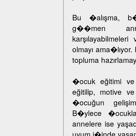
Bu �alışma, b�ny
g��men annele
karşılayabilmeleri
olmayı ama�lıyor.
topluma hazırlamayı
�ocuk eğitimi ve
eğitilip, motive v
�ocuğun gelişimi
B�ylece �ocuklar
annelere ise yaşad
uyum i�inde yaşam