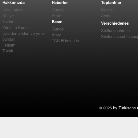
Hakkımızda
Haberler
Toplantılar
Hakkımızda
Güncel
Güncel
Künye
Arşiv
Arşiv
Tezler
Basın
Verschiedenes
Yönetim Kurulu
Güncel
Stellungnahmen
Üye dernerkleri ve yerel
Arşiv
Stellenausschreibun
büroları
TGS-H basında
İletişim
Tüzük
©
2026 by Türkische 