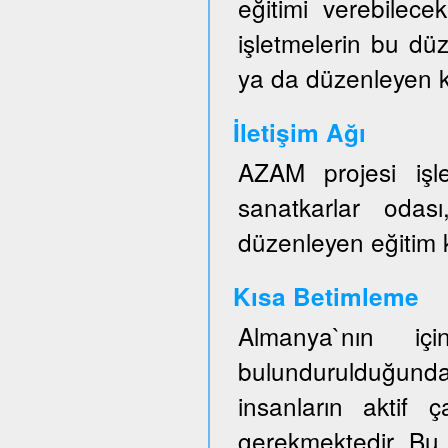
eğitimi verebilece
işletmelerin bu düz
ya da düzenleyen ku
İletişim Ağı
AZAM projesi işl
sanatkarlar odası
düzenleyen eğitim ku
Kısa Betimleme
Almanya`nın iç
bulundurulduğun
insanların aktif ç
gerekmektedir. Bu 