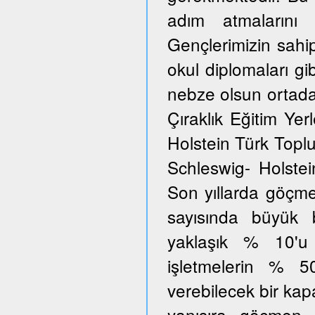
adım atmalarını 
Gençlerimizin sahi
okul diplomaları gib
nebze olsun ortada
Çıraklık Eğitim Yer
Holstein Türk Toplu
Schleswig- Holstei
Son yıllarda göçmen
sayısında büyük 
yaklaşık % 10'u
işletmelerin % 5
verebilecek bir kap
yanısıra göçmen 