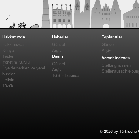
Hakkımızda
Haberler
Toplantılar
Hakkımızda
Güncel
Güncel
Künye
Arşiv
Arşiv
Tezler
Basın
Verschiedenes
Yönetim Kurulu
Güncel
Stellungnahmen
Üye dernerkleri ve yerel
Arşiv
Stellenausschreibun
büroları
TGS-H basında
İletişim
Tüzük
©
2026 by Türkische 