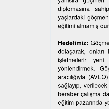
diplomasına sahi
yaşlardaki göçmen
eğitimi almamış du
Göçmen 
Hedefimiz:
dolaşarak, onları i
işletmelerin yeni
yönlendirmek. Göçm
aracılığıyla (AVEO)
sağlayıp, verilecek 
beraber çalışma dai
eğitim pazarında y