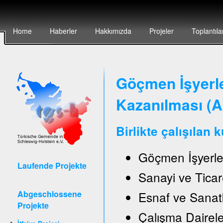
Home
Haberler
Hakkımızda
Projeler
Toplantıla
Göçmen İşyerler
Kazanılması (
Birlikte çalışılan 
Göçmen İşyerle
Laufende Projekte
Sanayi ve Ticar
Abgeschlossene
Esnaf ve Sanat
Projekte
Çalışma Daireler