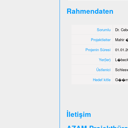
Rahmendaten
Sorumlu
Dr. Ce
Projektleiter
Mahir 
Projenin Süresi
01.01.2
Yer(ler)
L�beck
Üstlenici
Schlesw
Hedef kitle
G��men
İletişim