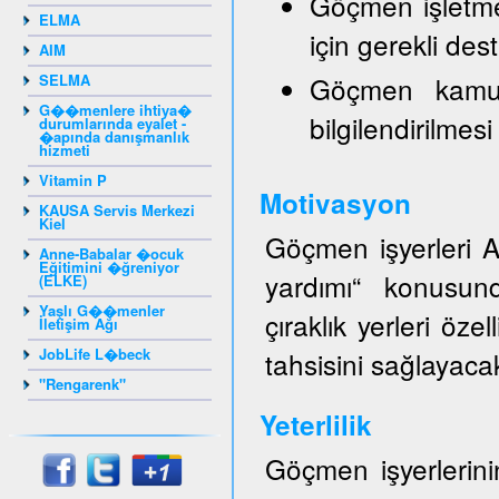
Göçmen işletmele
ELMA
için gerekli de
AIM
SELMA
Göçmen kamuo
G��menlere ihtiya�
bilgilendirilmesi
durumlarında eyalet -
�apında danışmanlık
hizmeti
Vitamin P
Motivasyon
KAUSA Servis Merkezi
Kiel
Göçmen işyerleri AZ
Anne-Babalar �ocuk
Eğitimini �ğreniyor
yardımı“ konusund
(ELKE)
Yaşlı G��menler
çıraklık yerleri öze
İletişim Ağı
JobLife L�beck
tahsisini sağlayacak
"Rengarenk"
Yeterlilik
Göçmen işyerlerinin 