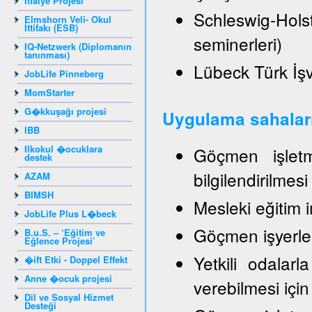
İtfaiye Projesi
Schleswig-Hol
Elmshorn Veli- Okul
İttifakı (ESB)
seminerleri)
IQ-Netzwerk (Diplomanın
tanınması)
Lübeck Türk İşve
JobLife Pinneberg
MomStarter
G�kkuşağı projesi
Uygulama sahalar
IBB
Ilkokul �ocuklara
Göçmen işletme
destek
bilgilendirilmes
AZAM
BIMSH
Mesleki eğitim 
JobLife Plus L�beck
Göçmen işyerleri
B.u.S. – ‘Eğitim ve
Eğlence Projesi’
Yetkili odalarla
�ift Etki - Doppel Effekt
Anne �ocuk projesi
verebilmesi için
Dil ve Sosyal Hizmet
Desteği