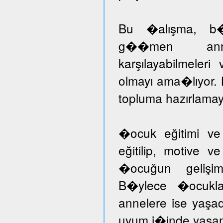
Bu �alışma, b�ny
g��men annele
karşılayabilmeleri
olmayı ama�lıyor.
topluma hazırlamayı
�ocuk eğitimi ve
eğitilip, motive v
�ocuğun gelişimi
B�ylece �ocuklar
annelere ise yaşad
uyum i�inde yaşam