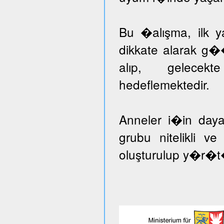
Bu �alışma, ilk ya
dikkate alarak g�
alıp, gelecekt
hedeflemektedir.
Anneler i�in day
grubu nitelikli v
oluşturulup y�r�t�