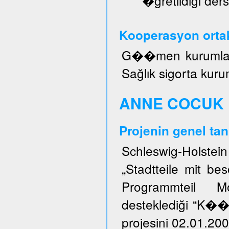
�ğretildiği ders
Kooperasyon ortak
G��men kurumları, 
Sağlık sigorta kuru
ANNE COCUK 
Projenin genel tan
Schleswig-Holstei
„Stadtteile mit b
Programmteil M
desteklediği “K�
projesini 02.01.200