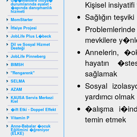
G��menlere ihtiya�
Kişisel insiyat
durumlarında eyalet -
�apında danışmanlık
hizmeti
Sağlığın teşviki
MomStarter
Problemlerind
İtfaiye Projesi
JobLife Plus L�beck
mevkilere y�nl
Dil ve Sosyal Hizmet
Desteği
Annelerin, �
JobLife Pinneberg
hayatın �stes
BIMSH
sağlamak
"Rengarenk"
SELMA
Sosyal izolasy
AZAM
yardımcı olmak
KAUSA Servis Merkezi
Kiel
�alışma i�inde
�ift Etki - Doppel Effekt
temin etmek
Vitamin P
Anne-Babalar �ocuk
Eğitimini �ğreniyor
(ELKE)