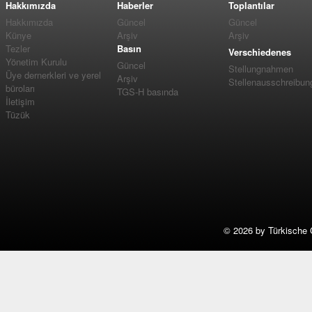
Hakkımızda
Haberler
Toplantılar
Hakkımızda
Güncel
Güncel
Künye
Arşiv
Arşiv
Tezler
Basın
Verschiedenes
Yönetim Kurulu
Güncel
Stellungnahmen
Üye dernerkleri ve yerel
Arşiv
Stellenausschreibun
büroları
TGS-H basında
İletişim
Tüzük
©
2026 by Türkische 