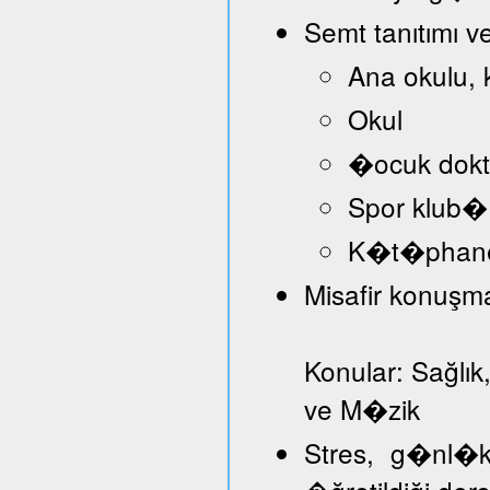
Semt tanıtımı v
Ana okulu, 
Okul
�ocuk dokt
Spor klub�
K�t�phan
Misafir konuşmac
Konular: Sağlık
ve M�zik
Stres, g�nl�k