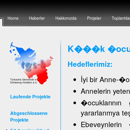
Home
Haberler
Hakkımızda
Projeler
Toplantıla
K���k �ocuk 
Hedeflerimiz:
İyi bir Anne-�oc
Annelerin yete
Laufende Projekte
�ocuklarının 
yararlanmya te
Abgeschlossene
Projekte
Ebeveynlerin �