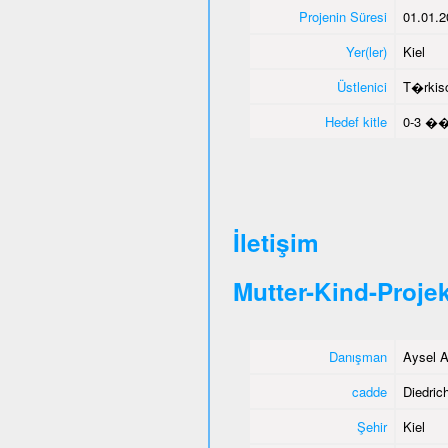
Projenin Süresi
01.01.2
Yer(ler)
Kiel
Üstlenici
T�rkisc
Hedef kitle
0-3 ��
İletişim
Mutter-Kind-Projek
Danışman
Aysel A
cadde
Diedrich
Şehir
Kiel