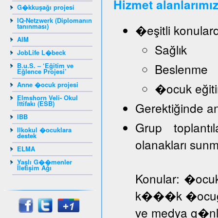
Hizmet alanlarımız
G�kkuşağı projesi
IQ-Netzwerk (Diplomanın
tanınması)
�eşitli konular
AIM
Sağlık
JobLife L�beck
Beslenme
B.u.S. – ‘Eğitim ve
Eğlence Projesi’
Anne �ocuk projesi
�ocuk eğiti
Elmshorn Veli- Okul
İttifakı (ESB)
Gerektiğinde a
IBB
Grup toplantı
Ilkokul �ocuklara
destek
olanakları sun
ELMA
Yaşlı G��menler
İletişim Ağı
Konular: �ocuk
k���k �ocuğa d
ve medya g�