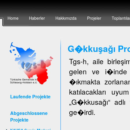
Home
Haberler
Hakkımızda
Projeler
Toplantıla
G�kkuşağı Pro
Tgs-h, aile birleş
gelen ve i�inde 
�ıkmakta zorlanan
katılacakları uyu
Laufende Projekte
„G�kkusağı“ adlı 
ge�irdi.
Abgeschlossene
Projekte