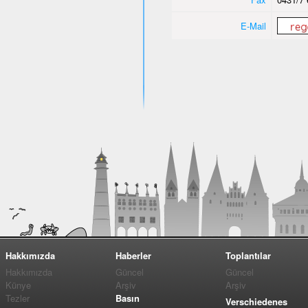
E-Mail
Hakkımızda
Haberler
Toplantılar
Hakkımızda
Güncel
Güncel
Künye
Arşiv
Arşiv
Tezler
Basın
Verschiedenes