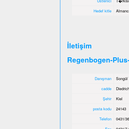
Üstlenici
T�rkisc
Hedef kitle
Almanca
İletişim
Regenbogen-Plus-
Danışman
Songül 
cadde
Diedric
Şehir
Kiel
posta kodu
24143
Telefon
0431/36
Fax
0431/7 