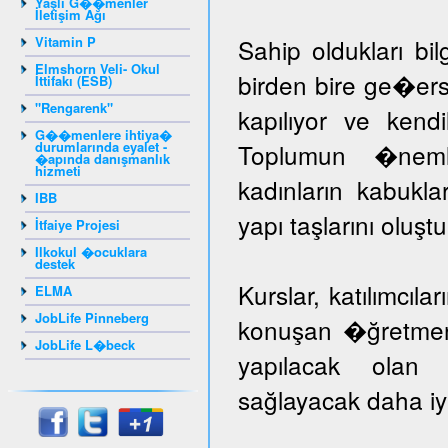
Yaşlı G��menler
İletişim Ağı
Vitamin P
Sahip oldukları bil
Elmshorn Veli- Okul
birden bire ge�er
İttifakı (ESB)
"Rengarenk"
kapılıyor ve kendil
G��menlere ihtiya�
durumlarında eyalet -
Toplumun �nem
�apında danışmanlık
hizmeti
kadınların kabuk
IBB
yapı taşlarını oluş
İtfaiye Projesi
Ilkokul �ocuklara
destek
Kurslar, katılımcıla
ELMA
JobLife Pinneberg
konuşan �ğretmenle
JobLife L�beck
yapılacak olan k
sağlayacak daha iyi 