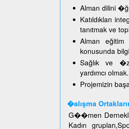
Alman dilini �
Katıldıkları in
tanıtmak ve top
Alman eğitim 
konusunda bilg
Sağlık ve �ze
yardımcı olmak.
Projemizin başar
�alışma Ortakları
G��men Dernekler
Kadın grupları,S