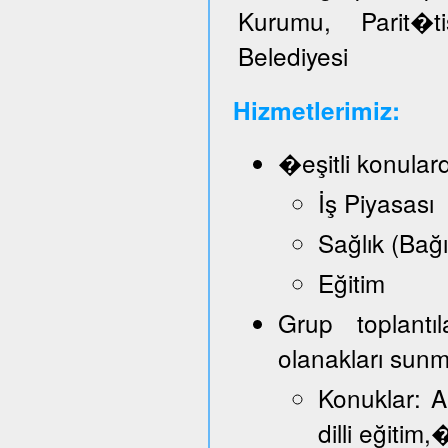
Kurumu, Parit�t
Belediyesi
Hizmetlerimiz:
�eşitli konular
İş Piyasası
Sağlık (Bağ
Eğitim
Grup toplantı
olanakları sun
Konuklar: A
dilli eğitim