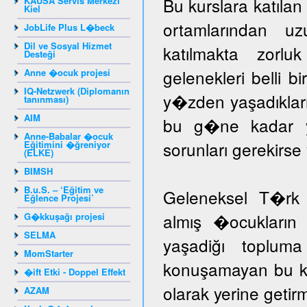
Bu kurslara katıla
KAUSA Servis Merkezi
Kiel
ortamlarından u
JobLife Plus L�beck
Dil ve Sosyal Hizmet
katılmakta zorlu
Desteği
gelenekleri belli b
Anne �ocuk projesi
IQ-Netzwerk (Diplomanın
y�zden yaşadıklar
tanınması)
AIM
bu g�ne kadar yar
Anne-Babalar �ocuk
sorunları gerekir
Eğitimini �ğreniyor
(ELKE)
BIMSH
B.u.S. – ‘Eğitim ve
Geleneksel T�rk 
Eğlence Projesi’
almış �ocukların 
G�kkuşağı projesi
SELMA
yaşadiğı toplum
MomStarter
konuşamayan bu ka
�ift Etki - Doppel Effekt
olarak yerine getir
AZAM