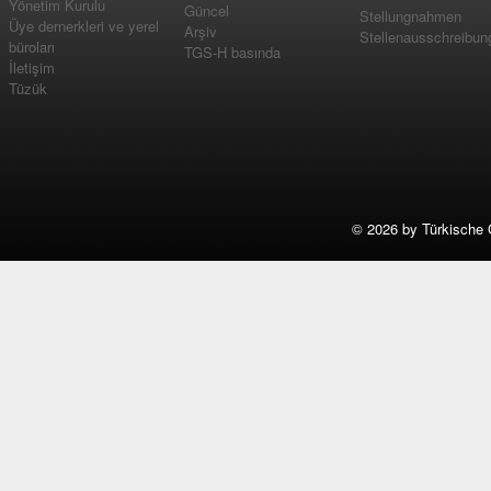
Yönetim Kurulu
Güncel
Stellungnahmen
Üye dernerkleri ve yerel
Arşiv
Stellenausschreibun
büroları
TGS-H basında
İletişim
Tüzük
©
2026 by Türkische 