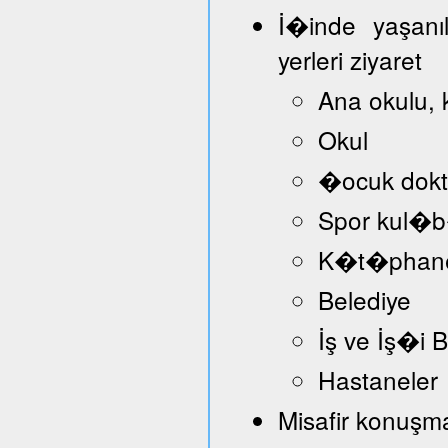
İ�inde yaşanı
yerleri ziyaret
Ana okulu, 
Okul
�ocuk dokt
Spor kul�
K�t�phan
Belediye
İş ve İş�i
Hastaneler
Misafir konuşmac