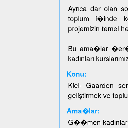
Ayrıca dar olan sos
toplum i�inde ke
projemizin temel he
Bu ama�lar �er
kadınları kurslarımı
Konu:
Kiel- Gaarden se
geliştirmek ve topl
Ama�lar:
G��men kadınlar